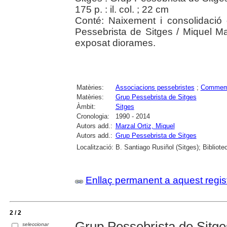
175 p. : il. col. ; 22 cm
Conté: Naixement i consolidació
Pessebrista de Sitges / Miquel Ma
exposat diorames.
Matèries:
Associacions pessebristes
;
Commem
Matèries:
Grup Pessebrista de Sitges
Àmbit:
Sitges
Cronologia:
1990 - 2014
Autors add.:
Marzal Ortiz, Miquel
Autors add.:
Grup Pessebrista de Sitges
Localització:
B. Santiago Rusiñol (Sitges); Bibliote
Enllaç permanent a aquest regis
2 / 2
Grup Pessebrista de Sitges
seleccionar