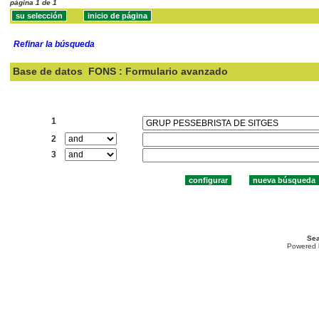
página 1 de 1
Refinar la búsqueda
Base de datos
FONS : Formulario avanzado
Buscar:
1
2
3
Sea
Powered