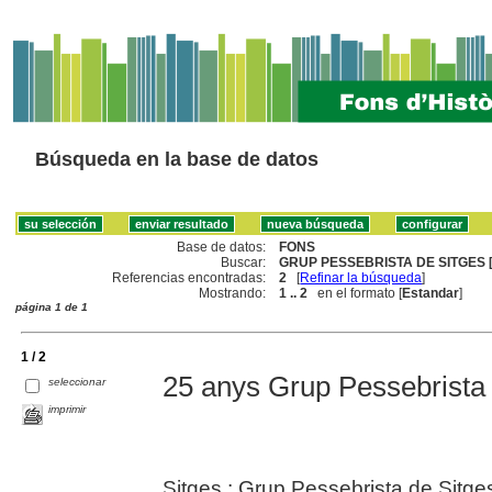
Búsqueda en la base de datos
Base de datos:
FONS
Buscar:
GRUP PESSEBRISTA DE SITGES [
Referencias encontradas:
2
[
Refinar la búsqueda
]
Mostrando:
1 .. 2
en el formato [
Estandar
]
página 1 de 1
1 / 2
25 anys Grup Pessebrista 
seleccionar
imprimir
Sitges : Grup Pessebrista de Sitge