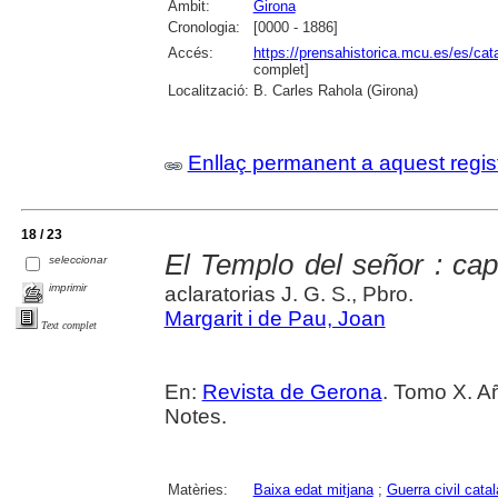
Àmbit:
Girona
Cronologia:
[0000 - 1886]
Accés:
https://prensahistorica.mcu.es/es/c
complet]
Localització:
B. Carles Rahola (Girona)
Enllaç permanent a aquest regis
18 / 23
El Templo del señor : capí
seleccionar
imprimir
aclaratorias J. G. S., Pbro.
Margarit i de Pau, Joan
Text complet
En:
Revista de Gerona
. Tomo X. Añ
Notes.
Matèries:
Baixa edat mitjana
;
Guerra civil cata