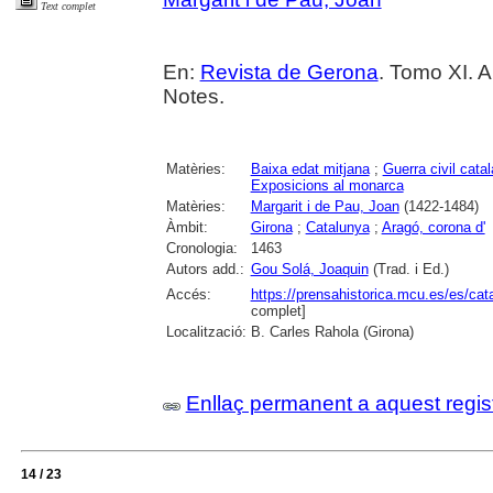
Text complet
En:
Revista de Gerona
. Tomo XI. A
Notes.
Matèries:
Baixa edat mitjana
;
Guerra civil cata
Exposicions al monarca
Matèries:
Margarit i de Pau, Joan
(1422-1484)
Àmbit:
Girona
;
Catalunya
;
Aragó, corona d'
Cronologia:
1463
Autors add.:
Gou Solá, Joaquin
(Trad. i Ed.)
Accés:
https://prensahistorica.mcu.es/es/c
complet]
Localització:
B. Carles Rahola (Girona)
Enllaç permanent a aquest regis
14 / 23