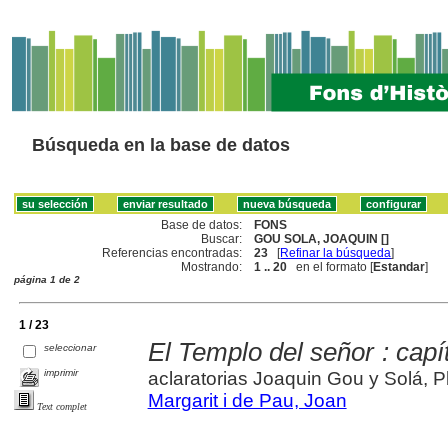
Búsqueda en la base de datos
Base de datos:
FONS
Buscar:
GOU SOLA, JOAQUIN []
Referencias encontradas:
23
[
Refinar la búsqueda
]
Mostrando:
1 .. 20
en el formato [
Estandar
]
página 1 de 2
1 / 23
El Templo del señor : capí
seleccionar
imprimir
aclaratorias Joaquin Gou y Solá, P
Margarit i de Pau, Joan
Text complet