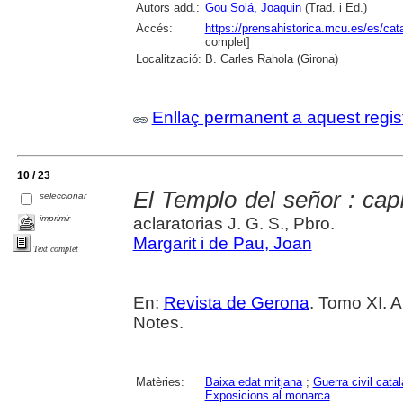
Autors add.:
Gou Solá, Joaquin
(Trad. i Ed.)
Accés:
https://prensahistorica.mcu.es/es/c
complet]
Localització:
B. Carles Rahola (Girona)
Enllaç permanent a aquest regis
10 / 23
El Templo del señor : cap
seleccionar
imprimir
aclaratorias J. G. S., Pbro.
Margarit i de Pau, Joan
Text complet
En:
Revista de Gerona
. Tomo XI. A
Notes.
Matèries:
Baixa edat mitjana
;
Guerra civil cata
Exposicions al monarca