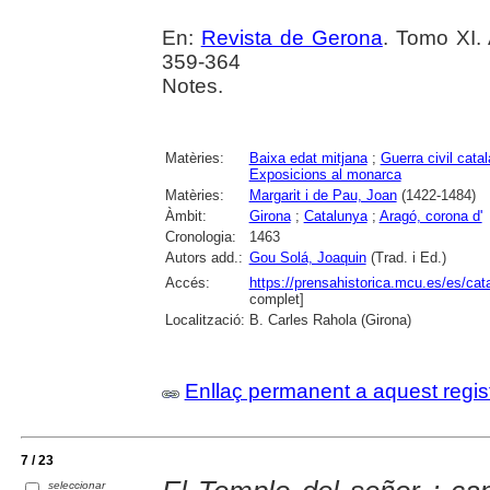
En:
Revista de Gerona
. Tomo XI. 
359-364
Notes.
Matèries:
Baixa edat mitjana
;
Guerra civil cata
Exposicions al monarca
Matèries:
Margarit i de Pau, Joan
(1422-1484)
Àmbit:
Girona
;
Catalunya
;
Aragó, corona d'
Cronologia:
1463
Autors add.:
Gou Solá, Joaquin
(Trad. i Ed.)
Accés:
https://prensahistorica.mcu.es/es/c
complet]
Localització:
B. Carles Rahola (Girona)
Enllaç permanent a aquest regis
7 / 23
seleccionar