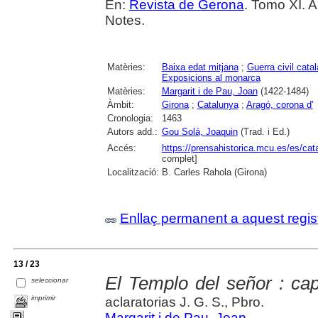
En:
Revista de Gerona
. Tomo XI. A
Notes.
Matèries:
Baixa edat mitjana
;
Guerra civil cata
Exposicions al monarca
Matèries:
Margarit i de Pau, Joan
(1422-1484)
Àmbit:
Girona
;
Catalunya
;
Aragó, corona d'
Cronologia:
1463
Autors add.:
Gou Solá, Joaquin
(Trad. i Ed.)
Accés:
https://prensahistorica.mcu.es/es/c
complet]
Localització:
B. Carles Rahola (Girona)
Enllaç permanent a aquest regis
13 / 23
El Templo del señor : cap
seleccionar
imprimir
aclaratorias J. G. S., Pbro.
Margarit i de Pau, Joan