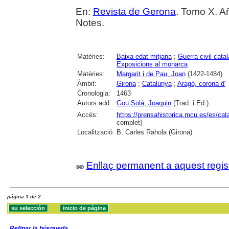
En:
Revista de Gerona
. Tomo X. Añ
Notes.
Matèries:
Baixa edat mitjana
;
Guerra civil cata
Exposicions al monarca
Matèries:
Margarit i de Pau, Joan
(1422-1484)
Àmbit:
Girona
;
Catalunya
;
Aragó, corona d'
Cronologia:
1463
Autors add.:
Gou Solá, Joaquin
(Trad. i Ed.)
Accés:
https://prensahistorica.mcu.es/es/c
complet]
Localització:
B. Carles Rahola (Girona)
Enllaç permanent a aquest regis
página 1 de 2
Refinar la búsqueda