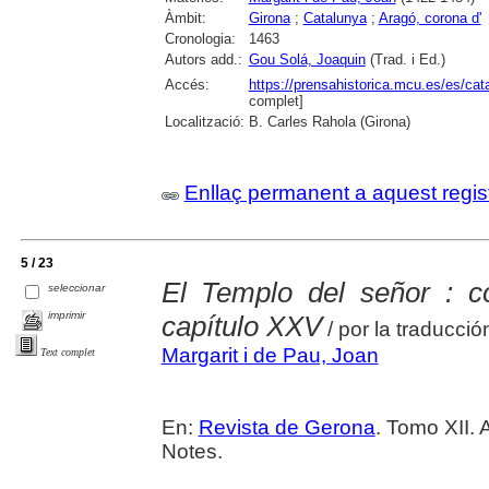
Àmbit:
Girona
;
Catalunya
;
Aragó, corona d'
Cronologia:
1463
Autors add.:
Gou Solá, Joaquin
(Trad. i Ed.)
Accés:
https://prensahistorica.mcu.es/es/c
complet]
Localització:
B. Carles Rahola (Girona)
Enllaç permanent a aquest regis
5 / 23
El Templo del señor : co
seleccionar
imprimir
capítulo XXV
/ por la traducció
Margarit i de Pau, Joan
Text complet
En:
Revista de Gerona
. Tomo XII. 
Notes.