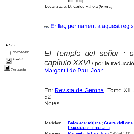
complet]
Localització:
B. Carles Rahola (Girona)
Enllaç permanent a aquest regis
4 / 23
El Templo del señor : c
seleccionar
imprimir
capítulo XXVI
/ por la traducció
Margarit i de Pau, Joan
Text complet
En:
Revista de Gerona
. Tomo XII.
52
Notes.
Matèries:
Baixa edat mitjana
;
Guerra civil cata
Exposicions al monarca
Matèries:
Margarit i de Pau, Joan
(1422-1484)