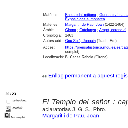
Matèries:
Baixa edat mitjana
;
Guerra civil cata
Exposicions al monarca
Matèries:
Margarit i de Pau, Joan
(1422-1484)
Àmbit:
Girona
;
Catalunya
;
Aragó, corona d'
Cronologia:
1463
Autors add.:
Gou Solá, Joaquin
(Trad. i Ed.)
Accés:
https://prensahistorica.mcu.es/es/c
complet]
Localització:
B. Carles Rahola (Girona)
Enllaç permanent a aquest regis
20 / 23
El Templo del señor : cap
seleccionar
imprimir
aclaratorias J. G. S., Pbro.
Margarit i de Pau, Joan
Text complet