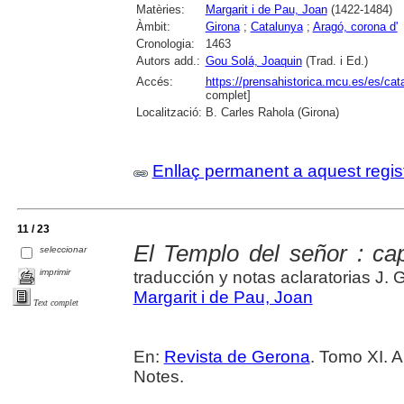
Matèries:
Margarit i de Pau, Joan
(1422-1484)
Àmbit:
Girona
;
Catalunya
;
Aragó, corona d'
Cronologia:
1463
Autors add.:
Gou Solá, Joaquin
(Trad. i Ed.)
Accés:
https://prensahistorica.mcu.es/es/c
complet]
Localització:
B. Carles Rahola (Girona)
Enllaç permanent a aquest regis
11 / 23
El Templo del señor : cap
seleccionar
imprimir
traducción y notas aclaratorias J. G
Margarit i de Pau, Joan
Text complet
En:
Revista de Gerona
. Tomo XI. A
Notes.