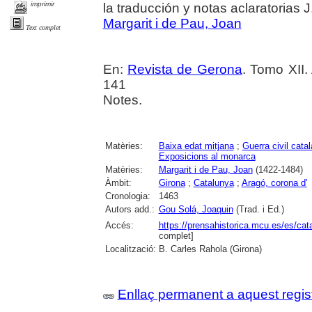
imprimir
la traducción y notas aclaratorias J
Margarit i de Pau, Joan
Text complet
En:
Revista de Gerona
. Tomo XII.
141
Notes.
Matèries:
Baixa edat mitjana
;
Guerra civil cata
Exposicions al monarca
Matèries:
Margarit i de Pau, Joan
(1422-1484)
Àmbit:
Girona
;
Catalunya
;
Aragó, corona d'
Cronologia:
1463
Autors add.:
Gou Solá, Joaquin
(Trad. i Ed.)
Accés:
https://prensahistorica.mcu.es/es/c
complet]
Localització:
B. Carles Rahola (Girona)
Enllaç permanent a aquest regis