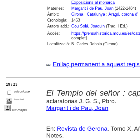
Exposicions al monarca
Matèries:
Margarit i de Pau, Joan
(1422-1484)
Àmbit:
Girona
;
Catalunya
;
Aragó, corona d'
Cronologia:
1463
Autors add.:
Gou Solá, Joaquin
(Trad. i Ed.)
Accés:
https://prensahistorica.mcu.es/es/c
complet]
Localització:
B. Carles Rahola (Girona)
Enllaç permanent a aquest regis
19 / 23
El Templo del señor : cap
seleccionar
imprimir
aclaratorias J. G. S., Pbro.
Margarit i de Pau, Joan
Text complet
En:
Revista de Gerona
. Tomo X. A
Notes.