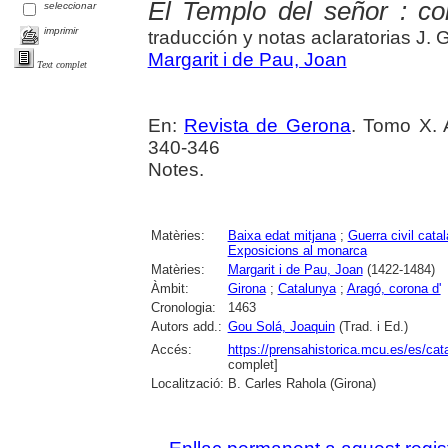
El Templo del señor : co
seleccionar
imprimir
traducción y notas aclaratorias J. G
Margarit i de Pau, Joan
Text complet
En:
Revista de Gerona
. Tomo X. 
340-346
Notes.
Matèries:
Baixa edat mitjana
;
Guerra civil cata
Exposicions al monarca
Matèries:
Margarit i de Pau, Joan
(1422-1484)
Àmbit:
Girona
;
Catalunya
;
Aragó, corona d'
Cronologia:
1463
Autors add.:
Gou Solá, Joaquin
(Trad. i Ed.)
Accés:
https://prensahistorica.mcu.es/es/c
complet]
Localització:
B. Carles Rahola (Girona)