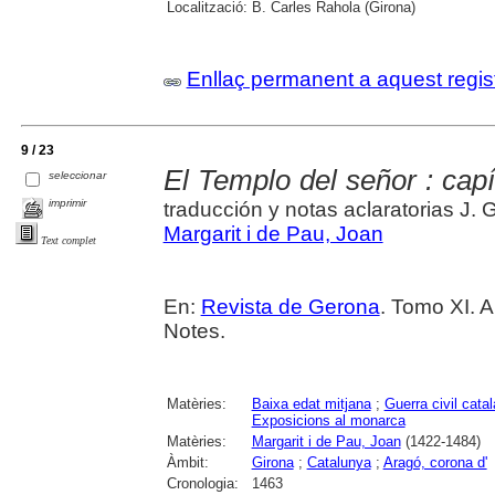
Localització:
B. Carles Rahola (Girona)
Enllaç permanent a aquest regis
9 / 23
El Templo del señor : capít
seleccionar
imprimir
traducción y notas aclaratorias J. G
Margarit i de Pau, Joan
Text complet
En:
Revista de Gerona
. Tomo XI. A
Notes.
Matèries:
Baixa edat mitjana
;
Guerra civil cata
Exposicions al monarca
Matèries:
Margarit i de Pau, Joan
(1422-1484)
Àmbit:
Girona
;
Catalunya
;
Aragó, corona d'
Cronologia:
1463