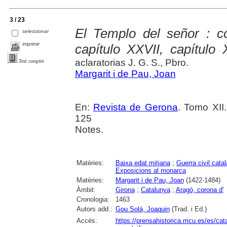
3 / 23
El Templo del señor : co
seleccionar
imprimir
capítulo XXVII, capítulo 
aclaratorias J. G. S., Pbro.
Text complet
Margarit i de Pau, Joan
En:
Revista de Gerona
. Tomo XII.
125
Notes.
Matèries:
Baixa edat mitjana
;
Guerra civil cata
Exposicions al monarca
Matèries:
Margarit i de Pau, Joan
(1422-1484)
Àmbit:
Girona
;
Catalunya
;
Aragó, corona d'
Cronologia:
1463
Autors add.:
Gou Solá, Joaquin
(Trad. i Ed.)
Accés:
https://prensahistorica.mcu.es/es/c