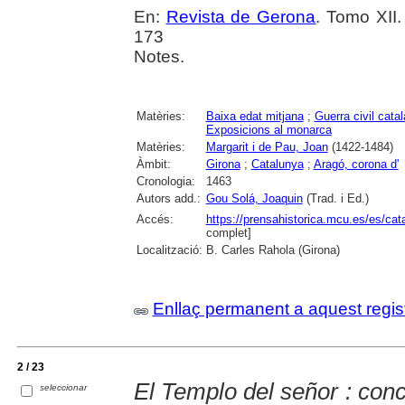
En:
Revista de Gerona
. Tomo XII.
173
Notes.
Matèries:
Baixa edat mitjana
;
Guerra civil cata
Exposicions al monarca
Matèries:
Margarit i de Pau, Joan
(1422-1484)
Àmbit:
Girona
;
Catalunya
;
Aragó, corona d'
Cronologia:
1463
Autors add.:
Gou Solá, Joaquin
(Trad. i Ed.)
Accés:
https://prensahistorica.mcu.es/es/c
complet]
Localització:
B. Carles Rahola (Girona)
Enllaç permanent a aquest regis
2 / 23
El Templo del señor : conc
seleccionar