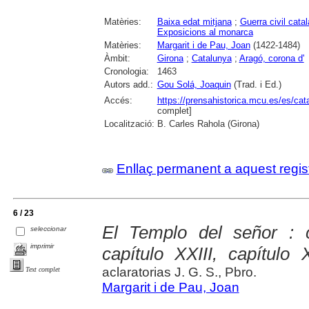
Matèries:
Baixa edat mitjana
;
Guerra civil cata
Exposicions al monarca
Matèries:
Margarit i de Pau, Joan
(1422-1484)
Àmbit:
Girona
;
Catalunya
;
Aragó, corona d'
Cronologia:
1463
Autors add.:
Gou Solá, Joaquin
(Trad. i Ed.)
Accés:
https://prensahistorica.mcu.es/es/c
complet]
Localització:
B. Carles Rahola (Girona)
Enllaç permanent a aquest regis
6 / 23
El Templo del señor : c
seleccionar
imprimir
capítulo XXIII, capítulo 
aclaratorias J. G. S., Pbro.
Text complet
Margarit i de Pau, Joan