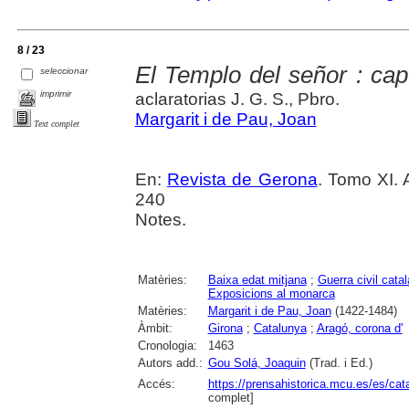
8 / 23
El Templo del señor : cap
seleccionar
imprimir
aclaratorias J. G. S., Pbro.
Margarit i de Pau, Joan
Text complet
En:
Revista de Gerona
. Tomo XI. 
240
Notes.
Matèries:
Baixa edat mitjana
;
Guerra civil cata
Exposicions al monarca
Matèries:
Margarit i de Pau, Joan
(1422-1484)
Àmbit:
Girona
;
Catalunya
;
Aragó, corona d'
Cronologia:
1463
Autors add.:
Gou Solá, Joaquin
(Trad. i Ed.)
Accés:
https://prensahistorica.mcu.es/es/c
complet]