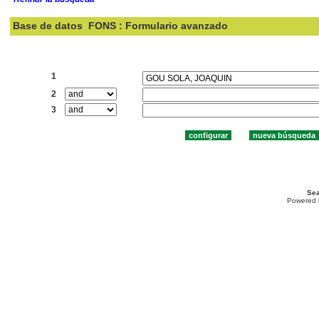
Base de datos
FONS : Formulario avanzado
Buscar:
1
2
3
Sea
Powered