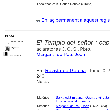
Localització:
B. Carles Rahola (Girona)
Enllaç permanent a aquest regis
16 / 23
El Templo del señor : capí
seleccionar
imprimir
aclaratorias J. G. S., Pbro.
Margarit i de Pau, Joan
Text complet
En:
Revista de Gerona
. Tomo X. 
246
Notes.
Matèries:
Baixa edat mitjana
;
Guerra civil cata
Exposicions al monarca
Matèries:
Margarit i de Pau, Joan
(1422-1484)