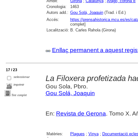
Àmbit:
Girona
;
Catalunya
;
Aragó, corona d'
Cronologia:
1463
Autors add.:
Gou Solá, Joaquin
(Trad. i Ed.)
Accés:
https://prensahistorica.mcu.es/es/c
complet]
Localització:
B. Carles Rahola (Girona)
Enllaç permanent a aquest regis
17 / 23
La Filoxera profetizada h
seleccionar
imprimir
Gou Sola, Pbro.
Gou Solá, Joaquin
Text complet
En:
Revista de Gerona
. Tomo X. Añ
Matèries:
Plagues
;
Vinya
;
Documentació ecles