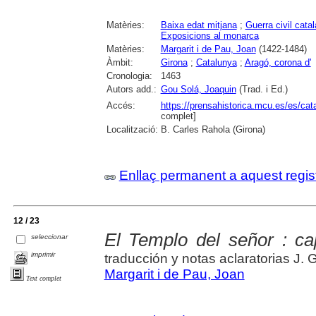
Matèries:
Baixa edat mitjana
;
Guerra civil cata
Exposicions al monarca
Matèries:
Margarit i de Pau, Joan
(1422-1484)
Àmbit:
Girona
;
Catalunya
;
Aragó, corona d'
Cronologia:
1463
Autors add.:
Gou Solá, Joaquin
(Trad. i Ed.)
Accés:
https://prensahistorica.mcu.es/es/c
complet]
Localització:
B. Carles Rahola (Girona)
Enllaç permanent a aquest regis
12 / 23
El Templo del señor : capí
seleccionar
imprimir
traducción y notas aclaratorias J. G
Margarit i de Pau, Joan
Text complet