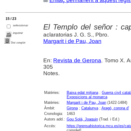
Enllaç permanent a aquest regis
15 / 23
El Templo del señor : cap
seleccionar
imprimir
aclaratorias J. G. S., Pbro.
Margarit i de Pau, Joan
Text complet
En:
Revista de Gerona
. Tomo X. A
305
Notes.
Matèries:
Baixa edat mitjana
;
Guerra civil cata
Exposicions al monarca
Matèries:
Margarit i de Pau, Joan
(1422-1484)
Àmbit:
Girona
;
Catalunya
;
Aragó, corona d'
Cronologia:
1463
Autors add.:
Gou Solá, Joaquin
(Trad. i Ed.)
Accés:
https://prensahistorica.mcu.es/es/c
complet]