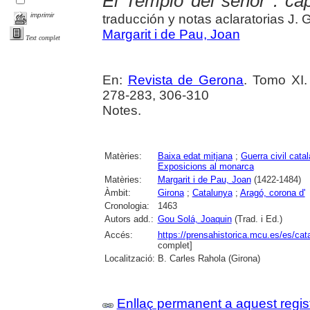
El Templo del señor : cap
imprimir
traducción y notas aclaratorias J. G
Margarit i de Pau, Joan
Text complet
En:
Revista de Gerona
. Tomo XI.
278-283, 306-310
Notes.
Matèries:
Baixa edat mitjana
;
Guerra civil cata
Exposicions al monarca
Matèries:
Margarit i de Pau, Joan
(1422-1484)
Àmbit:
Girona
;
Catalunya
;
Aragó, corona d'
Cronologia:
1463
Autors add.:
Gou Solá, Joaquin
(Trad. i Ed.)
Accés:
https://prensahistorica.mcu.es/es/c
complet]
Localització:
B. Carles Rahola (Girona)
Enllaç permanent a aquest regis