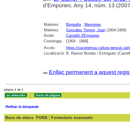
d'Empúries. Any 14, núm. 13 (2007) ,
Matèries:
Biografia
;
Memòries
Matèries:
González Torrent, Joan
(1904-1968)
Àmbit:
Castelló d'Empúries
Cronologia:
[1904 - 1968]
Accés:
https://xacpremsa.cultura.gencat.ca
Localització:
B. Ramon Bordas i Estragués (Castell
Enllaç permanent a aquest regis
página 1 de 1
Refinar la búsqueda
Base de datos
FONS : Formulario avanzado