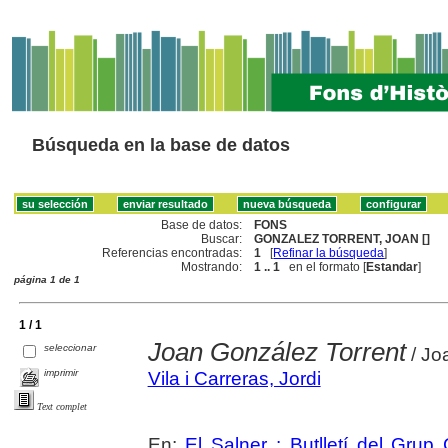
Búsqueda en la base de datos
Base de datos:
FONS
Buscar:
GONZALEZ TORRENT, JOAN []
Referencias encontradas:
1
[
Refinar la búsqueda
]
Mostrando:
1 .. 1
en el formato [
Estandar
]
página 1 de 1
1 / 1
Joan González Torrent
seleccionar
/ Joa
imprimir
Vila i Carreras, Jordi
Text complet
En:
El Salner : Butlletí del Grup