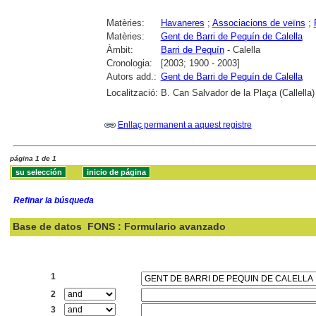
Matèries:
Havaneres
;
Associacions de veïns
;
Matèries:
Gent de Barri de Pequín de Calella
Àmbit:
Barri de Pequín
- Calella
Cronologia:
[2003; 1900 - 2003]
Autors add.:
Gent de Barri de Pequín de Calella
Localització:
B. Can Salvador de la Plaça (Callella)
Enllaç permanent a aquest registre
página 1 de 1
Refinar la búsqueda
Base de datos
FONS : Formulario avanzado
Buscar:
1
2
3