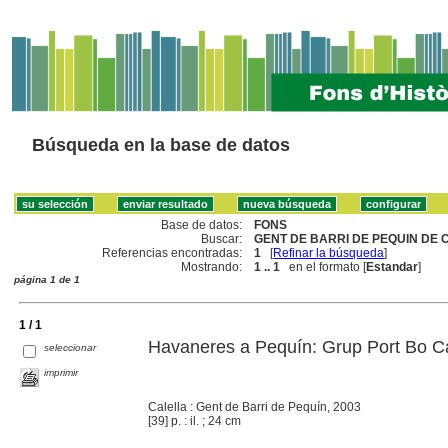
Búsqueda en la base de datos
Base de datos:
FONS
Buscar:
GENT DE BARRI DE PEQUIN DE C
Referencias encontradas:
1
[
Refinar la búsqueda
]
Mostrando:
1 .. 1
en el formato [
Estandar
]
página 1 de 1
1 / 1
Havaneres a Pequín: Grup Port Bo Cal
seleccionar
imprimir
Calella : Gent de Barri de Pequín, 2003
[39] p. : il. ; 24 cm