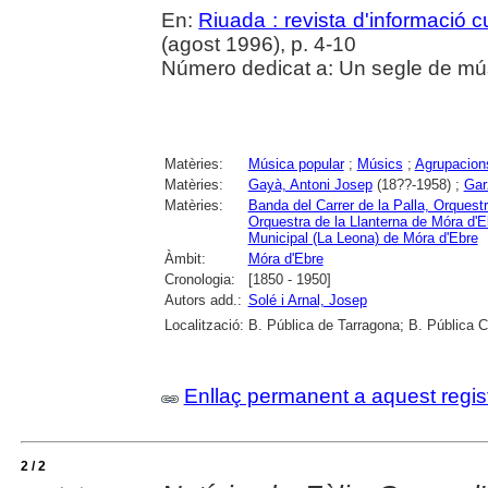
En:
Riuada : revista d'informació cu
(agost 1996), p. 4-10
Número dedicat a: Un segle de mú
Matèries:
Música popular
;
Músics
;
Agrupacion
Matèries:
Gayà, Antoni Josep
(18??-1958) ;
Gar
Matèries:
Banda del Carrer de la Palla, Orquestr
Orquestra de la Llanterna de Móra d'E
Municipal (La Leona) de Móra d'Ebre
Àmbit:
Móra d'Ebre
Cronologia:
[1850 - 1950]
Autors add.:
Solé i Arnal, Josep
Localització:
B. Pública de Tarragona; B. Pública 
Enllaç permanent a aquest regis
2 / 2