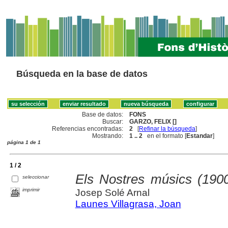
Búsqueda en la base de datos
Base de datos:
FONS
Buscar:
GARZO, FELIX []
Referencias encontradas:
2
[
Refinar la búsqueda
]
Mostrando:
1 .. 2
en el formato [
Estandar
]
página 1 de 1
1 / 2
Els Nostres músics (190
seleccionar
imprimir
Josep Solé Arnal
Launes Villagrasa, Joan