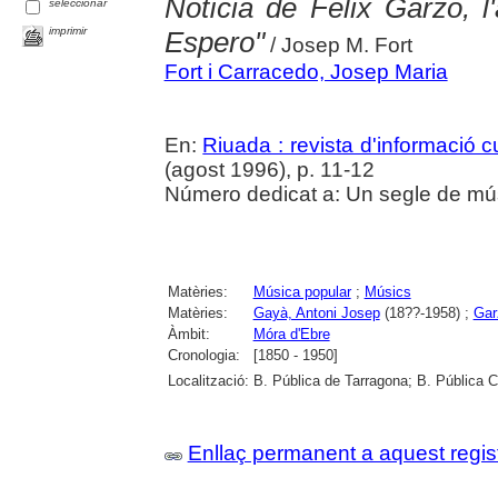
Notícia de Fèlix Garzo, 
seleccionar
imprimir
Espero"
/ Josep M. Fort
Fort i Carracedo, Josep Maria
En:
Riuada : revista d'informació cu
(agost 1996), p. 11-12
Número dedicat a: Un segle de mú
Matèries:
Música popular
;
Músics
Matèries:
Gayà, Antoni Josep
(18??-1958) ;
Gar
Àmbit:
Móra d'Ebre
Cronologia:
[1850 - 1950]
Localització:
B. Pública de Tarragona; B. Pública 
Enllaç permanent a aquest regis