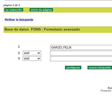
página 1 de 1
Refinar la búsqueda
Base de datos
FONS : Formulario avanzado
Buscar:
1
2
3
Sea
Powered