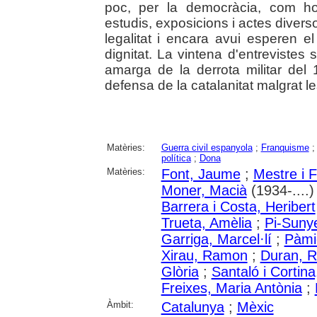
poc, per la democràcia, com ho
estudis, exposicions i actes divers
legalitat i encara avui esperen e
dignitat. La vintena d'entrevistes 
amarga de la derrota militar del 
defensa de la catalanitat malgrat le
Matèries:
Guerra civil espanyola
;
Franquisme
política
;
Dona
Matèries:
Font, Jaume
;
Mestre i 
Moner, Macià
(1934-....)
Barrera i Costa, Heribert
Trueta, Amèlia
;
Pi-Sunye
Garriga, Marcel·lí
;
Pàmie
Xirau, Ramon
;
Duran, R
Glòria
;
Santaló i Cortina
Freixes, Maria Antònia
;
Àmbit:
Catalunya
;
Mèxic