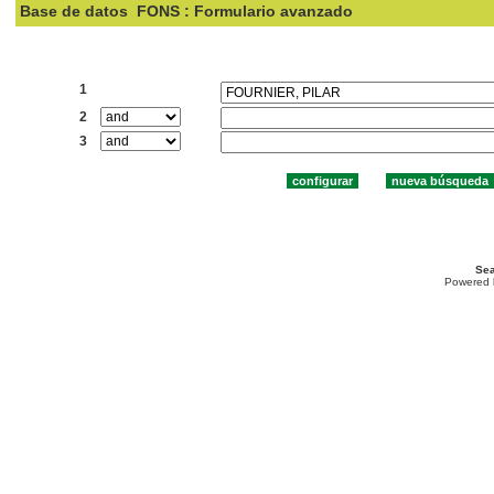
Base de datos
FONS : Formulario avanzado
Buscar:
1
2
3
Sea
Powered