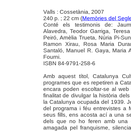
Valls : Cossetània, 2007
240 p. ; 22 cm (
Memòries del Segl
Conté els testimonis de: Jau
Alavedra, Teodor Garriga, Teresa 
Peiró, Amèlia Trueta, Núria Pi-Sun
Ramon Xirau, Rosa Maria Duran,
Santaló, Manuel R. Gaya, Maria An
Fourni.
ISBN 84-9791-258-6
Amb aquest títol, Catalunya Cu
programes que es repetiren a Cata
encara poden escoltar-se al web 
finalitat de divulgar la història d
la Catalunya ocupada del 1939. Jo
del programa i féu entrevistes a 
seus fills, ens acosta ací a una 
dels que no ho feren amb una cla
amagada pel franquisme, silenciad