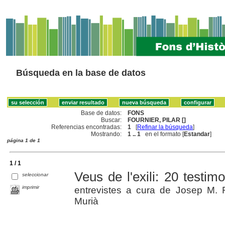
Búsqueda en la base de datos
Base de datos:
FONS
Buscar:
FOURNIER, PILAR []
Referencias encontradas:
1
[
Refinar la búsqueda
]
Mostrando:
1 .. 1
en el formato [
Estandar
]
página 1 de 1
1 / 1
Veus de l'exili: 20 testim
seleccionar
imprimir
entrevistes a cura de Josep M. 
Murià