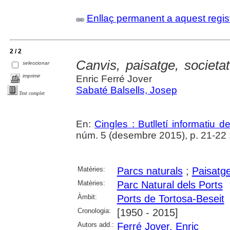
Enllaç permanent a aquest regis
2 / 2
Canvis, paisatge, societat
seleccionar
imprimir
Enric Ferré Jover
Sabaté Balsells, Josep
Text complet
En:
Cingles : Butlletí informatiu d
núm. 5 (desembre 2015), p. 21-22 : i
Matèries:
Parcs naturals
;
Paisatg
Matèries:
Parc Natural dels Ports
Àmbit:
Ports de Tortosa-Beseit
Cronologia:
[1950 - 2015]
Autors add.:
Ferré Jover, Enric