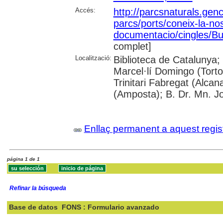
Accés:
http://parcsnaturals.gen
parcs/ports/coneix-la-nos
documentacio/cingles/But
complet]
Localització:
Biblioteca de Catalunya; U
Marcel·lí Domingo (Torto
Trinitari Fabregat (Alcan
(Amposta); B. Dr. Mn. 
Enllaç permanent a aquest regis
página 1 de 1
Refinar la búsqueda
Base de datos
FONS : Formulario avanzado