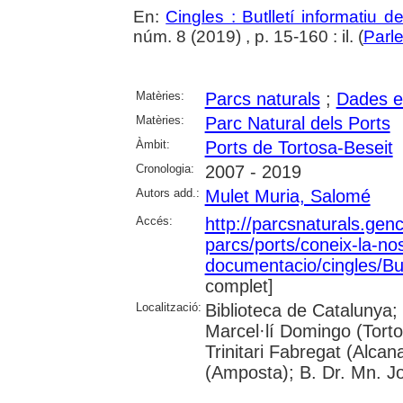
En:
Cingles : Butlletí informatiu d
núm. 8 (2019) , p. 15-160 : il. (
Parle
Matèries:
Parcs naturals
;
Dades e
Matèries:
Parc Natural dels Ports
Àmbit:
Ports de Tortosa-Beseit
Cronologia:
2007 - 2019
Autors add.:
Mulet Muria, Salomé
Accés:
http://parcsnaturals.gen
parcs/ports/coneix-la-nos
documentacio/cingles/But
complet]
Localització:
Biblioteca de Catalunya; U
Marcel·lí Domingo (Torto
Trinitari Fabregat (Alcan
(Amposta); B. Dr. Mn. 