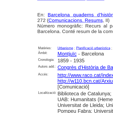
En:
Barcelona quaderns d'històr
272 (
Comunicacions. Resums
, II)
Número monogràfic: Recurs al pas
Barcelona. Conté resum de la com
Matèries:
Urbanisme
;
Planificació urbanística
Àmbit:
Montjuïc
- Barcelona
Cronologia:
1859 - 1935
Autors add.:
Congrès d'Història de B
Accés:
http://www.raco.cat/ind
http://w110.bcn.cat/Arx
[Comunicació]
Localització:
Biblioteca de Catalunya; 
UAB: Humanitats (Hemero
Universitat de Lleida; Un
Pompeu Fabra; Universitat 