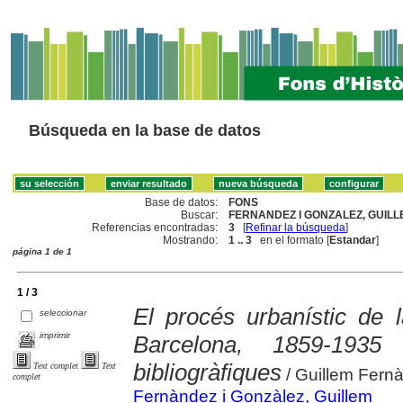
Búsqueda en la base de datos
Base de datos:
FONS
Buscar:
FERNANDEZ I GONZALEZ, GUILLE
Referencias encontradas:
3
[
Refinar la búsqueda
]
Mostrando:
1 .. 3
en el formato [
Estandar
]
página 1 de 1
1 / 3
El procés urbanístic de
seleccionar
imprimir
Barcelona, 1859-1935
bibliogràfiques
Text complet
Text
/ Guillem Fern
complet
Fernàndez i Gonzàlez, Guillem