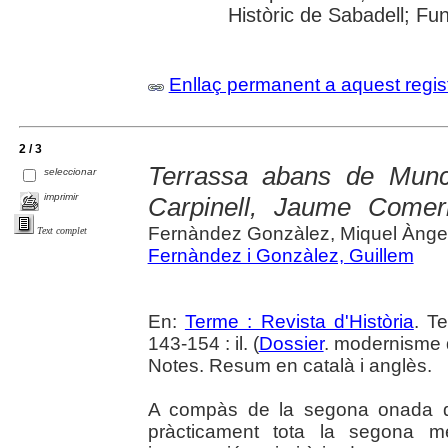
Històric de Sabadell; Fu
Enllaç permanent a aquest regis
2 / 3
Terrassa abans de Muncun
seleccionar
imprimir
Carpinell, Jaume Comer
Fernàndez Gonzàlez, Miquel Àng
Text complet
Fernàndez i Gonzàlez, Guillem
En:
Terme : Revista d'Història
. T
143-154 : il. (
Dossier
. modernisme
Notes. Resum en català i anglès.
A compàs de la segona onada d'in
pràcticament tota la segona me