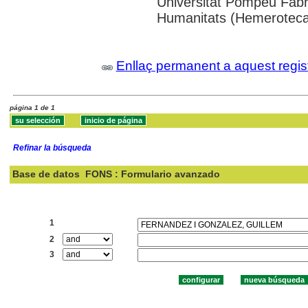
Universitat Pompeu Fabra;
Humanitats (Hemeroteca
Enllaç permanent a aquest regis
página 1 de 1
Refinar la búsqueda
Base de datos
FONS : Formulario avanzado
Buscar:
1
2
3