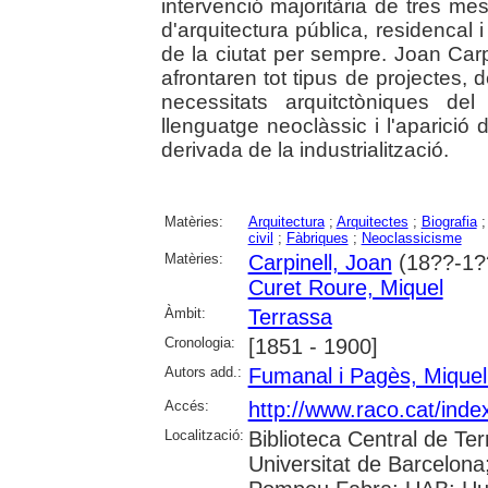
intervenció majoritària de tres me
d'arquitectura pública, residencal 
de la ciutat per sempre. Joan Ca
afrontaren tot tipus de projectes, 
necessitats arquitctòniques de
llenguatge neoclàssic i l'aparició 
derivada de la industrialització.
Matèries:
Arquitectura
;
Arquitectes
;
Biografia
civil
;
Fàbriques
;
Neoclassicisme
Matèries:
Carpinell, Joan
(18??-1?
Curet Roure, Miquel
Àmbit:
Terrassa
Cronologia:
[1851 - 1900]
Autors add.:
Fumanal i Pagès, Miquel
Accés:
http://www.raco.cat/ind
Localització:
Biblioteca Central de Ter
Universitat de Barcelona;