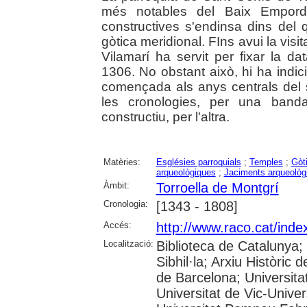
més notables del Baix Empordà
constructives s'endinsa dins del 
gòtica meridional. FIns avui la vis
Vilamarí ha servit per fixar la da
1306. No obstant això, hi ha indic
començada als anys centrals del s
les cronologies, per una banda
constructiu, per l'altra.
Matèries:
Esglésies parroquials
;
Temples
;
Gòt
arqueològiques
;
Jaciments arqueològ
Àmbit:
Torroella de Montgrí
Cronologia:
[1343 - 1808]
Accés:
http://www.raco.cat/ind
Localització:
Biblioteca de Catalunya
Sibhil·la; Arxiu Històric 
de Barcelona; Universitat
Universitat de Vic-Univer