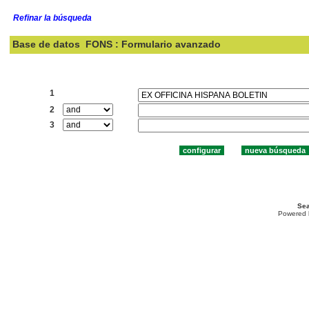
Refinar la búsqueda
Base de datos
FONS : Formulario avanzado
Buscar:
1
2
3
Sea
Powered