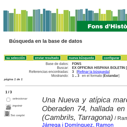
Búsqueda en la base de datos
Base de datos:
FONS
Buscar:
EX OFFICINA HISPANA BOLETIN [
Referencias encontradas:
3
[
Refinar la búsqueda
]
Mostrando:
1 .. 3
en el formato [
Estandar
]
página 1 de 1
1 / 3
Una Nueva y atípica mar
seleccionar
imprimir
Oberaden 74, hallada en 
(Cambrils, Tarragona)
Text complet
/ Ra
Járrega i Domínguez, Ramon