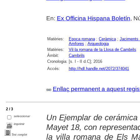
En:
Ex Officina Hispana Boletín
, N
Matèries:
Epoca romana
;
Ceràmica
;
Jaciments 
Amfores
;
Arqueologia
Matèries:
Vil·la romana de la Llosa de Cambrils
Àmbit:
Cambrils
Cronologia:
[s. I - II d.C]; 2016
Accés:
http://hdl.handle.net/2072/374041
Enllaç permanent a aquest regis
2 / 3
Un Ejemplar de cerámica 
seleccionar
imprimir
Mayet 18, con representa
la villa romana de Els M
Text complet