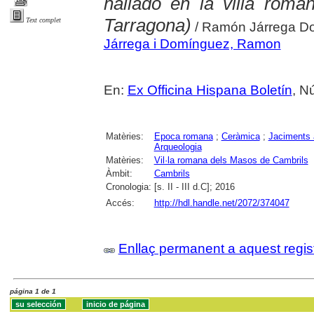
hallado en la villa rom
Tarragona)
Text complet
/ Ramón Járrega D
Járrega i Domínguez, Ramon
En:
Ex Officina Hispana Boletín
, N
Matèries:
Epoca romana
;
Ceràmica
;
Jaciments 
Arqueologia
Matèries:
Vil·la romana dels Masos de Cambrils
Àmbit:
Cambrils
Cronologia:
[s. II - III d.C]; 2016
Accés:
http://hdl.handle.net/2072/374047
Enllaç permanent a aquest regis
página 1 de 1