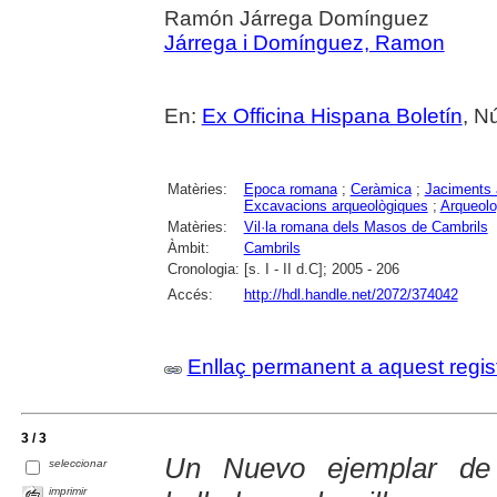
Ramón Járrega Domínguez
Járrega i Domínguez, Ramon
En:
Ex Officina Hispana Boletín
, N
Matèries:
Epoca romana
;
Ceràmica
;
Jaciments 
Excavacions arqueològiques
;
Arqueolo
Matèries:
Vil·la romana dels Masos de Cambrils
Àmbit:
Cambrils
Cronologia:
[s. I - II d.C]; 2005 - 206
Accés:
http://hdl.handle.net/2072/374042
Enllaç permanent a aquest regis
3 / 3
Un Nuevo ejemplar de 
seleccionar
imprimir