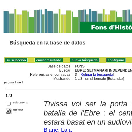
Búsqueda en la base de datos
Base de datos:
FONS
Buscar:
EBRE: SETMANARI INDEPENDENT
Referencias encontradas:
3
[
Refinar la búsqueda
]
Mostrando:
1 .. 3
en el formato [
Estandar
]
página 1 de 1
1 / 3
Tivissa vol ser la porta 
seleccionar
imprimir
batalla de l'Ebre : el cen
estarà basat en un audiov
Blanc, Laia