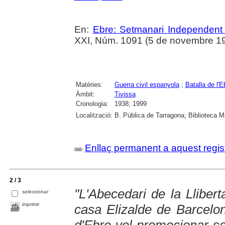
En:
Ebre: Setmanari Independent 
XXI, Núm. 1091 (5 de novembre 19
Matèries:
Guerra civil espanyola
;
Batalla de l'E
Àmbit:
Tivissa
Cronologia:
1938; 1999
Localització:
B. Pública de Tarragona; Biblioteca M
Enllaç permanent a aquest regis
2 / 3
"L'Abecedari de la Lliber
seleccionar
imprimir
casa Elizalde de Barcelon