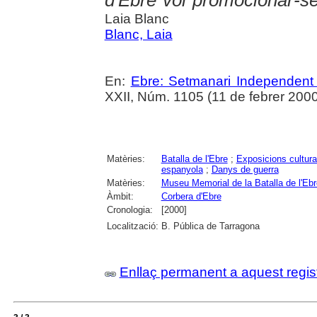
d'Ebre vol promocionar-
Laia Blanc
Blanc, Laia
En:
Ebre: Setmanari Independent 
XXII, Núm. 1105 (11 de febrer 2000
Matèries:
Batalla de l'Ebre
;
Exposicions cultura
espanyola
;
Danys de guerra
Matèries:
Museu Memorial de la Batalla de l'Ebr
Àmbit:
Corbera d'Ebre
Cronologia:
[2000]
Localització:
B. Pública de Tarragona
Enllaç permanent a aquest regis