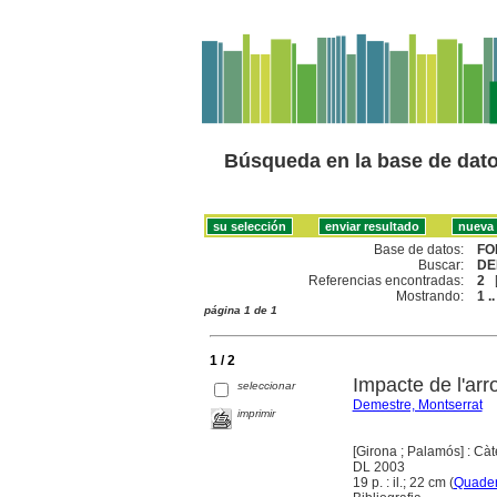
Búsqueda en la base de dat
Base de datos:
FO
Buscar:
DE
Referencias encontradas:
2
Mostrando:
1 ..
página 1 de 1
1 / 2
Impacte de l'ar
seleccionar
Demestre, Montserrat
imprimir
[Girona ; Palamós] : Cà
DL 2003
19 p. : il.; 22 cm (
Quader