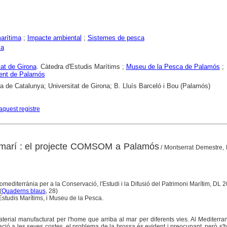
arítima
;
Impacte ambiental
;
Sistemes de pesca
ya
tat de Girona
. Càtedra d'Estudis Marítims ;
Museu de la Pesca de Palamós
;
ent de Palamós
ca de Catalunya; Universitat de Girona; B. Lluís Barceló i Bou (Palamós)
aquest registre
s marí : el projecte COMSOM a Palamós
/ Montserrat Demestre,
mediterrània per a la Conservació, l'Estudi i la Difusió del Patrimoni Marítim, DL 
(
Quaderns blaus
, 28)
Estudis Marítims, i Museu de la Pesca.
erial manufacturat per l'home que arriba al mar per diferents vies. Al Mediterra
ció a les seves costes, el problema de la brossa és evident i preocupant, però s'h