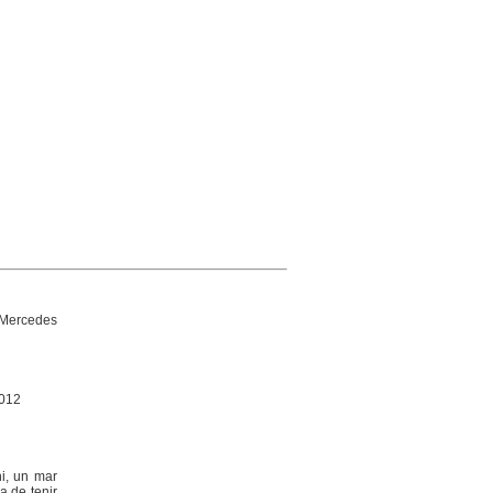
 Mercedes
2012
ni, un mar
a de tenir