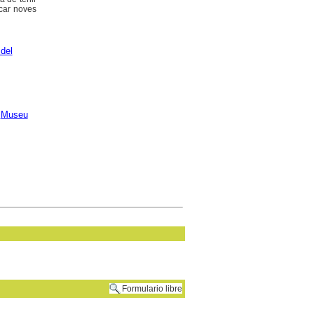
car noves
 del
;
Museu
Formulario libre