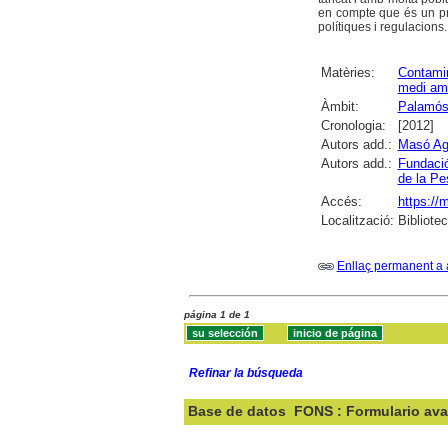
en compte que és un pr
polítiques i regulacions.
Matèries:
Contami
medi am
Àmbit:
Palamó
Cronologia:
[2012]
Autors add.:
Masó Ag
Autors add.:
Fundació
de la P
Accés:
https:/
Localització:
Bibliote
Enllaç permanent a 
página 1 de 1
Refinar la búsqueda
Base de datos
FONS : Formulario av