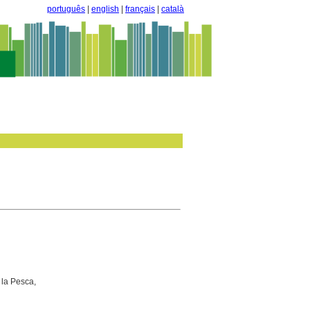
português
|
english
|
français
|
català
 la Pesca,