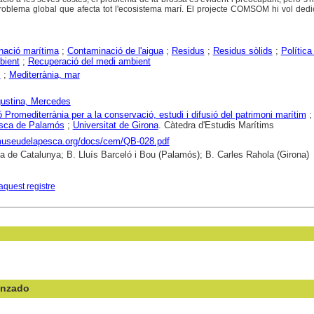
oblema global que afecta tot l'ecosistema marí. El projecte COMSOM hi vol dedi
nació marítima
;
Contaminació de l'aigua
;
Residus
;
Residus sòlids
;
Política
bient
;
Recuperació del medi ambient
s
;
Mediterrània, mar
ustina, Mercedes
 Promediterrània per a la conservació, estudi i difusió del patrimoni marítim
esca de Palamós
;
Universitat de Girona
. Càtedra d'Estudis Marítims
/museudelapesca.org/docs/cem/QB-028.pdf
ca de Catalunya; B. Lluís Barceló i Bou (Palamós); B. Carles Rahola (Girona)
aquest registre
anzado