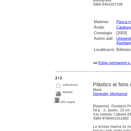
Bibliografia.
ISBN 8493307238
Matèries:
Pesca m
Àmbit:
Catalun
Cronologia:
[2003]
Autors add.:
Universi
Ajuntam
Localització:
Bibliote
Enllaç permanent a 
2 / 2
Plàstics al fon
seleccionar
Masó
imprimir
Demestre, Montserrat
Text complet
[Palamós] : Fundació Pro
58 p. : il., taules ; 22 cm 
A la coberta: Càtedra d'
ISBN 9788461551880
La brossa marina és mat
tancat i amb molta pobla