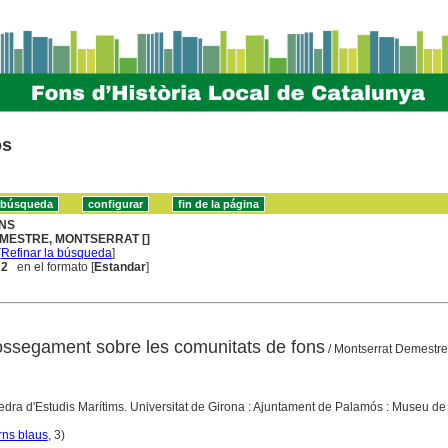
os
NS
MESTRE, MONTSERRAT []
[
Refinar la búsqueda
]
 2
en el formato [
Estandar
]
rossegament sobre les comunitats de fons
/ Montserrat Demestre
tedra d'Estudis Marítims. Universitat de Girona : Ajuntament de Palamós : Museu de
ns blaus
, 3)