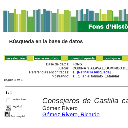
Búsqueda en la base de datos
Base de datos:
FONS
Buscar:
CODINA Y ALAVAL, DOMINGO DE 
Referencias encontradas:
1
[
Refinar la búsqueda
]
Mostrando:
1 .. 1
en el formato [
Estandar
]
página 1 de 1
1 / 1
Consejeros de Castilla c
seleccionar
imprimir
Gómez Rivero
Gómez Rivero, Ricardo
Text complet