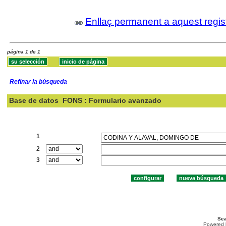
Enllaç permanent a aquest regis
página 1 de 1
Refinar la búsqueda
Base de datos
FONS : Formulario avanzado
Buscar:
1
2
3
Sea
Powered