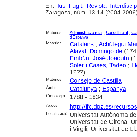
En:
Ius Fugit. Revista Interdisci
Zaragoza, núm. 13-14 (2004-2006)
Matèries:
Administració reial
;
Consell reial
;
Càr
d'Espanya
Matèries:
Catalans
;
Achútegui Man
Alaval, Domingo de
(174
Embún, José Joaquín
(1
Soler i Cases, Tadeo
;
L
1???)
Matèries:
Consejo de Castilla
Àmbit:
Catalunya
;
Espanya
Cronologia:
1788 - 1834
Accés:
http://ifc.dpz.es/recurs
Localització:
Universitat Autònoma de 
Universitat de Girona; U
i Virgili; Universitat de Ll