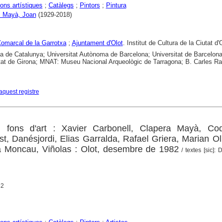
ons artístiques
;
Catàlegs
;
Pintors
;
Pintura
i Mayà, Joan
(1929-2018)
omarcal de la Garrotxa
;
Ajuntament d'Olot
. Institut de Cultura de la Ciutat d'
ca de Catalunya; Universitat Autònoma de Barcelona; Universitat de Barcelona
tat de Girona; MNAT: Museu Nacional Arqueològic de Tarragona; B. Carles Ra
aquest registre
 fons d'art : Xavier Carbonell, Clapera Mayà, Cod
t, Danésjordi, Elias Garralda, Rafael Griera, Marian Ol
à Moncau, Viñolas : Olot, desembre de 1982
/ textes [sic]:
82