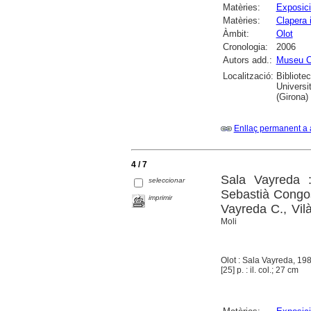
Matèries:
Exposici
Matèries:
Clapera 
Àmbit:
Olot
Cronologia:
2006
Autors add.:
Museu C
Localització:
Bibliote
Universi
(Girona)
Enllaç permanent a 
4 / 7
Sala Vayreda :
seleccionar
Sebastià Congos
imprimir
Vayreda C., Vil
Moli
Olot : Sala Vayreda, 19
[25] p. : il. col.; 27 cm