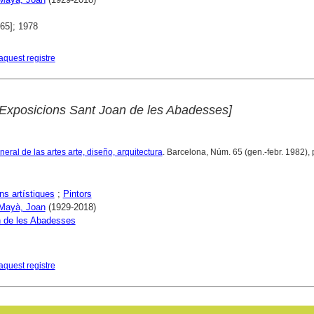
965]; 1978
aquest registre
Exposicions Sant Joan de les Abadesses]
eral de las artes arte, diseño, arquitectura
. Barcelona, Núm. 65 (gen.-febr. 1982), 
ns artístiques
;
Pintors
 Mayà, Joan
(1929-2018)
 de les Abadesses
aquest registre