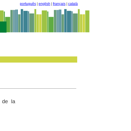
português
|
english
|
français
|
català
 de la