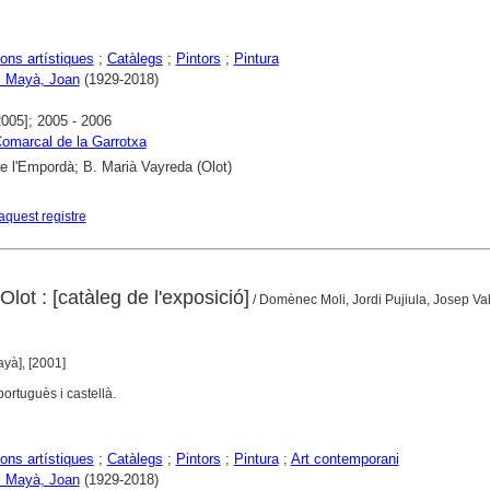
ons artístiques
;
Catàlegs
;
Pintors
;
Pintura
i Mayà, Joan
(1929-2018)
2005]; 2005 - 2006
omarcal de la Garrotxa
 l'Empordà; B. Marià Vayreda (Olot)
aquest registre
lot : [catàleg de l'exposició]
/ Domènec Moli, Jordi Pujiula, Josep Val
ayà], [2001]
portuguès i castellà.
ons artístiques
;
Catàlegs
;
Pintors
;
Pintura
;
Art contemporani
i Mayà, Joan
(1929-2018)