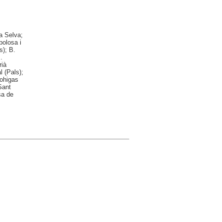
a Selva;
bolosa i
s); B.
.
rià
l (Pals);
Bohigas
Sant
sa de