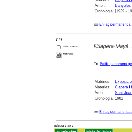
Àmbit:
Banyoles
Cronologia:
[1929 - 1
Enllaç permanent a 
7 / 7
[Clapera-Mayà. 
seleccionar
imprimir
En:
Batik : panorama gen
Matèries:
Exposicio
Matèries:
Clapera i
Àmbit:
Sant Joan
Cronologia:
1982
Enllaç permanent a 
página 1 de 1