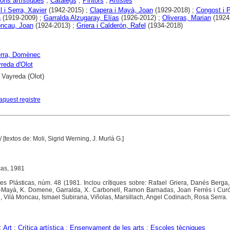
ons artístiques
;
Catàlegs
;
Pintors
;
Artistes
l i Serra, Xavier
(1942-2015) ;
Clapera i Mayà, Joan
(1929-2018) ;
Congost i P
à
(1919-2009) ;
Garralda Alzugaray, Elías
(1926-2012) ;
Oliveras, Marian
(1924-
oncau, Joan
(1924-2013) ;
Griera i Calderón, Rafel
(1934-2018)
erra, Domènec
reda d'Olot
 Vayreda (Olot)
aquest registre
/ [textos de: Moli, Sigrid Werning, J. Murlà G.]
cas, 1981
es Plásticas, núm. 48 (1981. Inclou crítiques sobre: Rafael Griera, Danés Berga
-Mayà, K. Domene, Garralda, X. Carbonell, Ramon Barnadas, Joan Ferrés i Cur
, Vilà Moncau, Ismael Subirana, Viñolas, Marsillach, Angel Codinach, Rosa Serra.
;
Art
;
Crítica artística
;
Ensenyament de les arts
;
Escoles tècniques