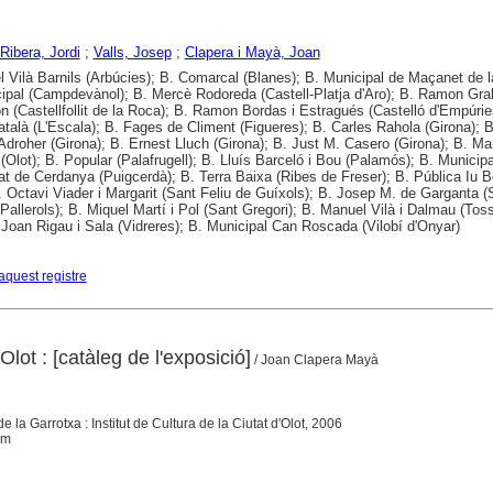
 Ribera, Jordi
;
Valls, Josep
;
Clapera i Mayà, Joan
l Vilà Barnils (Arbúcies); B. Comarcal (Blanes); B. Municipal de Maçanet de l
ipal (Campdevànol); B. Mercè Rodoreda (Castell-Platja d'Aro); B. Ramon Gra
n (Castellfollit de la Roca); B. Ramon Bordas i Estragués (Castelló d'Empúrie
atalà (L'Escala); B. Fages de Climent (Figueres); B. Carles Rahola (Girona); B
Adroher (Girona); B. Ernest Lluch (Girona); B. Just M. Casero (Girona); B. Ma
(Olot); B. Popular (Palafrugell); B. Lluís Barceló i Bou (Palamós); B. Municipa
t de Cerdanya (Puigcerdà); B. Terra Baixa (Ribes de Freser); B. Pública Iu 
B. Octavi Viader i Margarit (Sant Feliu de Guíxols); B. Josep M. de Garganta (
 Pallerols); B. Miquel Martí i Pol (Sant Gregori); B. Manuel Vilà i Dalmau (Tos
 Joan Rigau i Sala (Vidreres); B. Municipal Can Roscada (Vilobí d'Onyar)
aquest registre
lot : [catàleg de l'exposició]
/ Joan Clapera Mayà
 la Garrotxa : Institut de Cultura de la Ciutat d'Olot, 2006
 cm