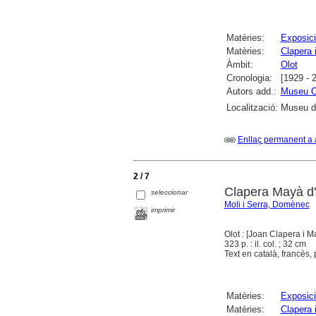
Matèries:
Exposici
Matèries:
Clapera 
Àmbit:
Olot
Cronologia:
[1929 - 
Autors add.:
Museu C
Localització:
Museu de
Enllaç permanent a 
2 / 7
Clapera Mayà d'O
seleccionar
Moli i Serra, Domènec
imprimir
Olot : [Joan Clapera i M
323 p. : il. col. ; 32 cm
Text en català, francès, 
Matèries:
Exposici
Matèries:
Clapera 