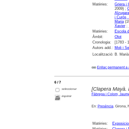
Matèries:
Griera i
2009) ;
C
Alzugara
i Curós,
Maria
(1
Xavier
;
Matèries:
Escola d
Àmbit:
Olot
Cronologia:
[1783 - 
Autors add.:
Moli i S
Localització:
B. Marià
Enllaç permanent a 
6 / 7
[Clapera Mayà. 
seleccionar
Fàbrega i Colom, Jaum
imprimir
En:
Presència
. Girona, 
Matèries:
Exposicio
Matèries:
Clapera i