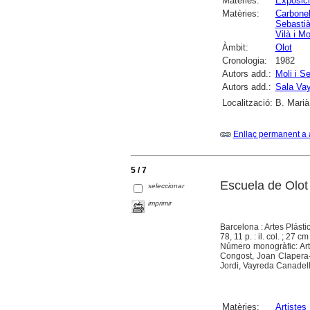
Matèries:
Exposici
Matèries:
Carbonel
Sebasti
Vilà i M
Àmbit:
Olot
Cronologia:
1982
Autors add.:
Moli i S
Autors add.:
Sala Vay
Localització:
B. Marià
Enllaç permanent a 
5 / 7
Escuela de Olot
seleccionar
imprimir
Barcelona : Artes Plásti
78, 11 p. : il. col. ; 27 cm
Número monogràfic: Art
Congost, Joan Clapera
Jordi, Vayreda Canadell
Matèries:
Artistes