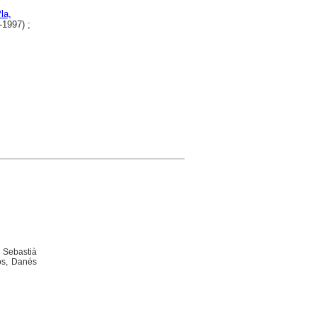
la,
1997) ;
, Sebastià
ós, Danés