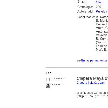
Àmbit:
Olot
Cronologia:
2001
Autors add.:
Pujiula i
Localització:
B. Rafae
B. Munic
Puigrodo
Víctor C
Antònia 
Vayreda 
B. Comta
(Salt); 
Feliu de
Mar); B.
Enllaç permanent a 
3 / 7
Clapera Mayà d'O
seleccionar
Clapera i Mayà, Joan
imprimir
Olot : Museu Comarcal de
[28] p. : il. col. ; 21 * 21