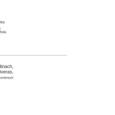
Olot
;
hola
inach,
iveras,
 Domènech