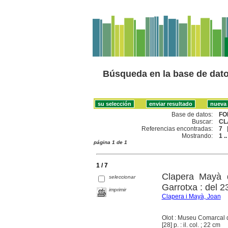
Búsqueda en la base de dat
Base de datos:
FO
Buscar:
CL
Referencias encontradas:
7
Mostrando:
1 ..
página 1 de 1
1 / 7
Clapera Mayà d
seleccionar
Garrotxa : del 2
imprimir
Clapera i Mayà, Joan
Olot : Museu Comarcal d
[28] p. : il. col. ; 22 cm