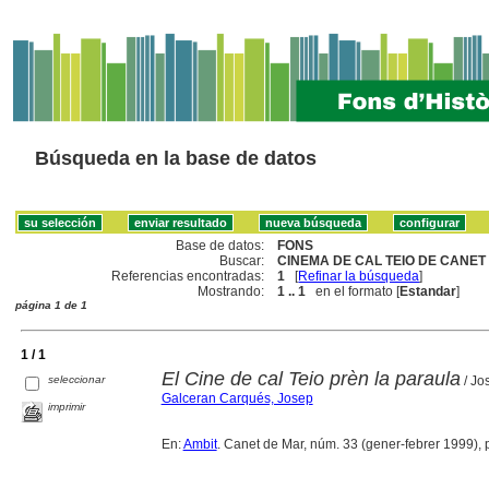
Búsqueda en la base de datos
Base de datos:
FONS
Buscar:
CINEMA DE CAL TEIO DE CANET 
Referencias encontradas:
1
[
Refinar la búsqueda
]
Mostrando:
1 .. 1
en el formato [
Estandar
]
página 1 de 1
1 / 1
El Cine de cal Teio prèn la paraula
seleccionar
/ Jo
Galceran Carqués, Josep
imprimir
En:
Ambit
. Canet de Mar, núm. 33 (gener-febrer 1999), p. 