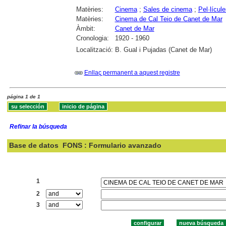
Matèries:
Cinema
;
Sales de cinema
;
Pel·lícul
Matèries:
Cinema de Cal Teio de Canet de Mar
Àmbit:
Canet de Mar
Cronologia:
1920 - 1960
Localització:
B. Gual i Pujadas (Canet de Mar)
Enllaç permanent a aquest registre
página 1 de 1
Refinar la búsqueda
Base de datos
FONS : Formulario avanzado
Buscar:
1
2
3