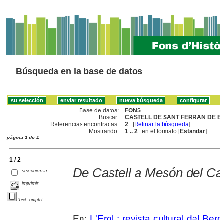
Búsqueda en la base de datos
Base de datos:
FONS
Buscar:
CASTELL DE SANT FERRAN DE B
Referencias encontradas:
2
[
Refinar la búsqueda
]
Mostrando:
1 .. 2
en el formato [
Estandar
]
página 1 de 1
1 / 2
De Castell a Mesón del Cas
seleccionar
imprimir
Text complet
En:
L'Erol : revista cultural del Be