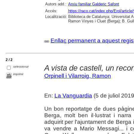
Autors add.:
Arxiu familiar Galderic Safont
Accés:
https://raco.cat/index.php/Erol/artic
Localització:
Biblioteca de Catalunya; Universitat
Ramon Vinyes i Cluet (Berga); B. Guil
Enllaç permanent a aquest regis
2 / 2
A vista de castell, un recor
seleccionar
imprimir
Orpinell i Vilarroig, Ramon
En:
La Vanguardia
(5 de juliol 2019
Un bon reportatge de dues pàgine
Berga, molt ben il·lustrat i nar
adquirit per l'ajuntament de Berga 
va vendre a Mario Messagi... i c