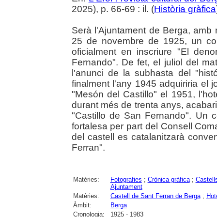
2025), p. 66-69 : il. (
Història gràfica
Serà l'Ajuntament de Berga, amb m
25 de novembre de 1925, un cop a
oficialment en inscriure "El de
Fernando". De fet, el juliol del ma
l'anunci de la subhasta del "his
finalment l'any 1945 adquiriria el j
"Mesón del Castillo" el 1951, l'hot
durant més de trenta anys, acabar
"Castillo de San Fernando". Un co
fortalesa per part del Consell Com
del castell es catalanitzarà conv
Ferran".
Matèries:
Fotografies
;
Crònica gràfica
;
Castell
Ajuntament
Matèries:
Castell de Sant Ferran de Berga
;
Hot
Àmbit:
Berga
Cronologia:
1925 - 1983