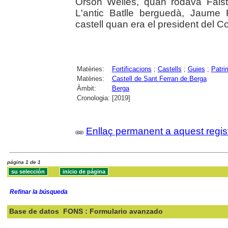
Orson Welles, quan rodava Falst
L'antic Batlle berguedà, Jaume 
castell quan era el president del 
Matèries:
Fortificacions
;
Castells
;
Guies
;
Patri
Matèries:
Castell de Sant Ferran de Berga
Àmbit:
Berga
Cronologia:
[2019]
Enllaç permanent a aquest regis
página 1 de 1
Refinar la búsqueda
Base de datos
FONS : Formulario avanzado