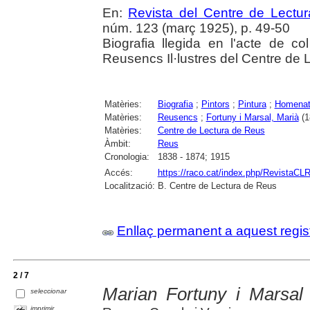
En:
Revista del Centre de Lectu
núm. 123 (març 1925), p. 49-50
Biografia llegida en l'acte de col
Reusencs Il·lustres del Centre de 
Matèries:
Biografia
;
Pintors
;
Pintura
;
Homenat
Matèries:
Reusencs
;
Fortuny i Marsal, Marià
(1
Matèries:
Centre de Lectura de Reus
Àmbit:
Reus
Cronologia:
1838 - 1874; 1915
Accés:
https://raco.cat/index.php/RevistaCLR
Localització:
B. Centre de Lectura de Reus
Enllaç permanent a aquest regis
2 / 7
Marian Fortuny i Marsal
seleccionar
imprimir