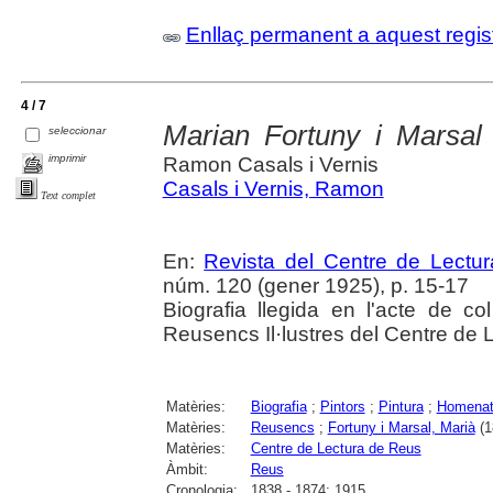
Enllaç permanent a aquest regis
4 / 7
Marian Fortuny i Marsal
seleccionar
imprimir
Ramon Casals i Vernis
Casals i Vernis, Ramon
Text complet
En:
Revista del Centre de Lectu
núm. 120 (gener 1925), p. 15-17
Biografia llegida en l'acte de col
Reusencs Il·lustres del Centre de 
Matèries:
Biografia
;
Pintors
;
Pintura
;
Homenat
Matèries:
Reusencs
;
Fortuny i Marsal, Marià
(1
Matèries:
Centre de Lectura de Reus
Àmbit:
Reus
Cronologia:
1838 - 1874; 1915