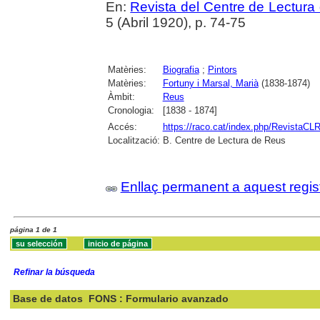
En:
Revista del Centre de Lectura
5 (Abril 1920), p. 74-75
Matèries:
Biografia
;
Pintors
Matèries:
Fortuny i Marsal, Marià
(1838-1874)
Àmbit:
Reus
Cronologia:
[1838 - 1874]
Accés:
https://raco.cat/index.php/RevistaCLR
Localització:
B. Centre de Lectura de Reus
Enllaç permanent a aquest regis
página 1 de 1
Refinar la búsqueda
Base de datos
FONS : Formulario avanzado