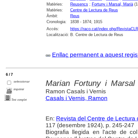
Matèries:
Reusencs
;
Fortuny i Marsal, Marià
(1
Matèries:
Centre de Lectura de Reus
Àmbit:
Reus
Cronologia:
1838 - 1874; 1915
Accés:
https://raco.cat/index.php/RevistaCLR
Localització:
B. Centre de Lectura de Reus
Enllaç permanent a aquest regis
6 / 7
Marian Fortuny i Marsal
seleccionar
imprimir
Ramon Casals i Vernis
Casals i Vernis, Ramon
Text complet
En:
Revista del Centre de Lectura
117 (desembre 1924), p. 245-247
Biografia llegida en l'acte de col