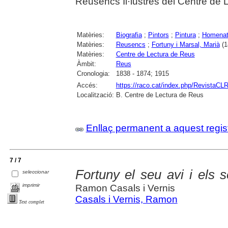
Reusencs Il·lustres del Centre de 
Matèries:
Biografia
;
Pintors
;
Pintura
;
Homenat
Matèries:
Reusencs
;
Fortuny i Marsal, Marià
(1
Matèries:
Centre de Lectura de Reus
Àmbit:
Reus
Cronologia:
1838 - 1874; 1915
Accés:
https://raco.cat/index.php/RevistaCLR
Localització:
B. Centre de Lectura de Reus
Enllaç permanent a aquest regis
7 / 7
Fortuny el seu avi i els s
seleccionar
imprimir
Ramon Casals i Vernis
Casals i Vernis, Ramon
Text complet