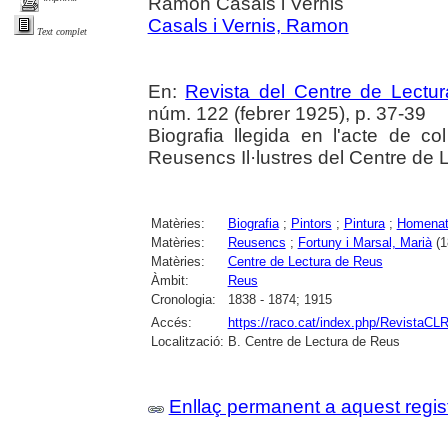
Ramon Casals i Vernis
Casals i Vernis, Ramon
Text complet
En:
Revista del Centre de Lectu
núm. 122 (febrer 1925), p. 37-39
Biografia llegida en l'acte de col
Reusencs Il·lustres del Centre de 
Matèries:
Biografia
;
Pintors
;
Pintura
;
Homenat
Matèries:
Reusencs
;
Fortuny i Marsal, Marià
(1
Matèries:
Centre de Lectura de Reus
Àmbit:
Reus
Cronologia:
1838 - 1874; 1915
Accés:
https://raco.cat/index.php/RevistaCLR
Localització:
B. Centre de Lectura de Reus
Enllaç permanent a aquest regis