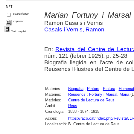
3 / 7
Marian Fortuny i Marsal
seleccionar
imprimir
Ramon Casals i Vernis
Casals i Vernis, Ramon
Text complet
En:
Revista del Centre de Lectu
núm. 121 (febrer 1925), p. 25-28
Biografia llegida en l'acte de col
Reusencs Il·lustres del Centre de 
Matèries:
Biografia
;
Pintors
;
Pintura
;
Homenat
Matèries:
Reusencs
;
Fortuny i Marsal, Marià
(1
Matèries:
Centre de Lectura de Reus
Àmbit:
Reus
Cronologia:
1838 - 1874; 1915
Accés:
https://raco.cat/index.php/RevistaCLR
Localització:
B. Centre de Lectura de Reus