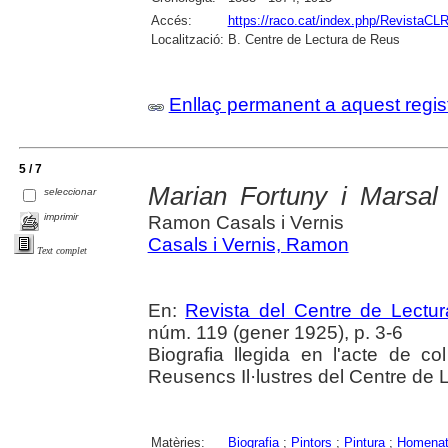
Accés:
https://raco.cat/index.php/RevistaCLR
Localització:
B. Centre de Lectura de Reus
Enllaç permanent a aquest regis
5 / 7
Marian Fortuny i Marsal
seleccionar
imprimir
Ramon Casals i Vernis
Casals i Vernis, Ramon
Text complet
En:
Revista del Centre de Lectu
núm. 119 (gener 1925), p. 3-6
Biografia llegida en l'acte de col
Reusencs Il·lustres del Centre de 
Matèries:
Biografia
;
Pintors
;
Pintura
;
Homenat