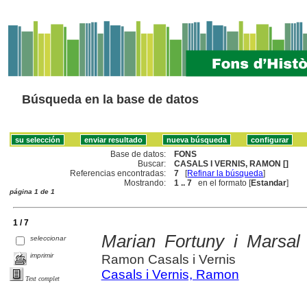
Búsqueda en la base de datos
Base de datos:
FONS
Buscar:
CASALS I VERNIS, RAMON []
Referencias encontradas:
7
[
Refinar la búsqueda
]
Mostrando:
1 .. 7
en el formato [
Estandar
]
página 1 de 1
1 / 7
Marian Fortuny i Marsal
seleccionar
imprimir
Ramon Casals i Vernis
Casals i Vernis, Ramon
Text complet