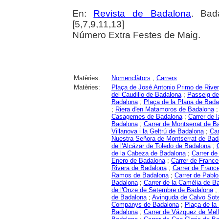
En:
Revista de Badalona
. Bad
[5,7,9,11,13]
Número Extra Festes de Maig.
Matèries:
Nomenclàtors
;
Carrers
Matèries:
Plaça de José Antonio Primo de Rive
del Caudillo de Badalona
;
Passeig de
Badalona
;
Plaça de la Plana de Bada
;
Riera d'en Matamoros de Badalona
Casagemes de Badalona
;
Carrer de 
Badalona
;
Carrer de Montserrat de B
Villanova i la Geltrú de Badalona
;
Car
Nuestra Señora de Montserrat de Bad
de l'Alcázar de Toledo de Badalona
;
de la Cabeza de Badalona
;
Carrer de
Enero de Badalona
;
Carrer de Franc
Rivera de Badalona
;
Carrer de Franc
Ramos de Badalona
;
Carrer de Pablo
Badalona
;
Carrer de la Camèlia de B
de l'Onze de Setembre de Badalona
;
de Badalona
;
Avinguda de Calvo Sot
Companys de Badalona
;
Plaça de la
Badalona
;
Carrer de Vázquez de Mel