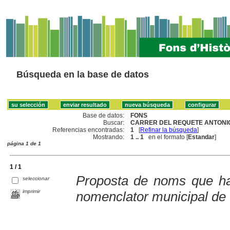
Búsqueda en la base de datos
Base de datos:
FONS
Buscar:
CARRER DEL REQUETE ANTONIO
Referencias encontradas:
1
[
Refinar la búsqueda
]
Mostrando:
1 .. 1
en el formato [
Estandar
]
página 1 de 1
1 / 1
Proposta de noms que hau
seleccionar
imprimir
nomenclator municipal de 