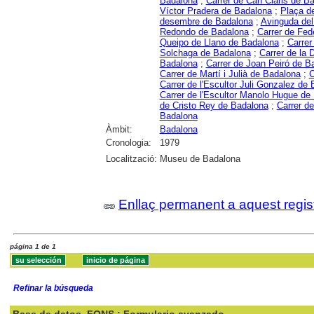
Badalona
;
Carrer de Can Claris de B
Víctor Pradera de Badalona
;
Plaça d
desembre de Badalona
;
Avinguda del
Redondo de Badalona
;
Carrer de Fed
Queipo de Llano de Badalona
;
Carrer
Solchaga de Badalona
;
Carrer de la
Badalona
;
Carrer de Joan Peiró de B
Carrer de Martí i Julià de Badalona
;
C
Carrer de l'Escultor Juli Gonzalez de
Carrer de l'Escultor Manolo Hugue de
de Cristo Rey de Badalona
;
Carrer d
Badalona
Àmbit:
Badalona
Cronologia:
1979
Localització:
Museu de Badalona
Enllaç permanent a aquest regis
página 1 de 1
Refinar la búsqueda