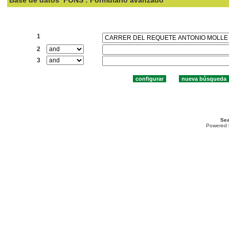
Base de datos
FONS : Formulario avanzado
Buscar:
1
2
3
Sea
Powered