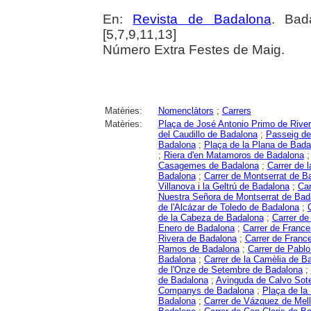
En:
Revista de Badalona
. Bad
[5,7,9,11,13]
Número Extra Festes de Maig.
Matèries:
Nomenclàtors
;
Carrers
Matèries:
Plaça de José Antonio Primo de Rive
del Caudillo de Badalona
;
Passeig de
Badalona
;
Plaça de la Plana de Bada
;
Riera d'en Matamoros de Badalona
Casagemes de Badalona
;
Carrer de 
Badalona
;
Carrer de Montserrat de B
Villanova i la Geltrú de Badalona
;
Car
Nuestra Señora de Montserrat de Bad
de l'Alcázar de Toledo de Badalona
;
de la Cabeza de Badalona
;
Carrer de
Enero de Badalona
;
Carrer de Franc
Rivera de Badalona
;
Carrer de Franc
Ramos de Badalona
;
Carrer de Pablo
Badalona
;
Carrer de la Camèlia de B
de l'Onze de Setembre de Badalona
;
de Badalona
;
Avinguda de Calvo Sot
Companys de Badalona
;
Plaça de la
Badalona
;
Carrer de Vázquez de Mel