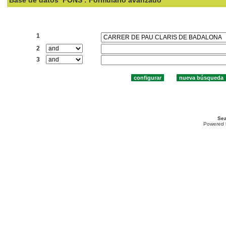
Base de datos
FONS : Formulario avanzado
Buscar:
1
2
3
Sea
Powered