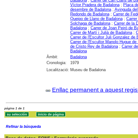
Badalona
;
Carrer de Can Claris de B
Víctor Pradera de Badalona
;
Plaça d
desembre de Badalona
;
Avinguda del
Redondo de Badalona
;
Carrer de Fed
Queipo de Llano de Badalona
;
Carrer
Solchaga de Badalona
;
Carrer de la
Badalona
;
Carrer de Joan Peiró de B
Carrer de Martí i Julià de Badalona
;
C
Carrer de l'Escultor Juli Gonzalez de
Carrer de l'Escultor Manolo Hugue de
de Cristo Rey de Badalona
;
Carrer d
Badalona
Àmbit:
Badalona
Cronologia:
1979
Localització:
Museu de Badalona
Enllaç permanent a aquest regis
página 1 de 1
Refinar la búsqueda