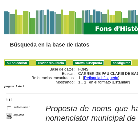
Búsqueda en la base de datos
Base de datos:
FONS
Buscar:
CARRER DE PAU CLARIS DE BA
Referencias encontradas:
1
[
Refinar la búsqueda
]
Mostrando:
1 .. 1
en el formato [
Estandar
]
página 1 de 1
1 / 1
Proposta de noms que hau
seleccionar
imprimir
nomenclator municipal de 