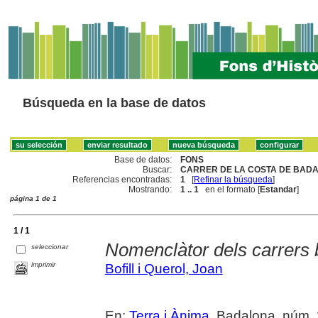
Búsqueda en la base de datos
Base de datos:
FONS
Buscar:
CARRER DE LA COSTA DE BADA
Referencias encontradas:
1
[
Refinar la búsqueda
]
Mostrando:
1 .. 1
en el formato [
Estandar
]
página 1 de 1
1 / 1
Nomenclàtor dels carrers 
seleccionar
imprimir
Bofill i Querol, Joan
En:
Terra i Ànima
. Badalona, núm. 