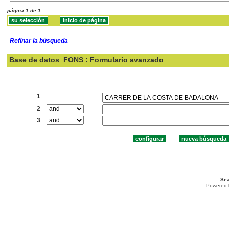
página 1 de 1
Refinar la búsqueda
Base de datos
FONS : Formulario avanzado
Buscar:
1
2
3
Sea
Powered