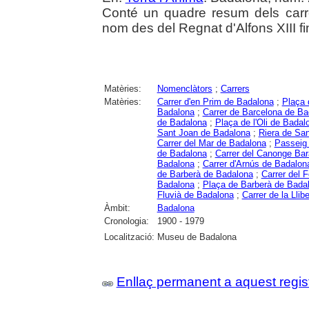
Conté un quadre resum dels car
nom des del Regnat d'Alfons XIII fi
Matèries:
Nomenclàtors
;
Carrers
Matèries:
Carrer d'en Prim de Badalona
;
Plaça 
Badalona
;
Carrer de Barcelona de Ba
de Badalona
;
Plaça de l'Oli de Badal
Sant Joan de Badalona
;
Riera de Sa
Carrer del Mar de Badalona
;
Passeig
de Badalona
;
Carrer del Canonge Ba
Badalona
;
Carrer d'Arnús de Badalon
de Barberà de Badalona
;
Carrer del 
Badalona
;
Plaça de Barberà de Bada
Fluvià de Badalona
;
Carrer de la Llib
Àmbit:
Badalona
Cronologia:
1900 - 1979
Localització:
Museu de Badalona
Enllaç permanent a aquest regis