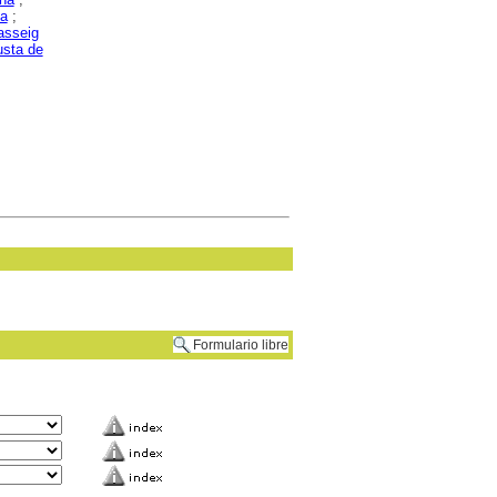
na
;
asseig
usta de
Formulario libre