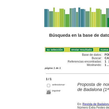
Búsqueda en la base de dat
Base de datos:
FO
Buscar:
CA
Referencias encontradas:
1
Mostrando:
1 ..
página 1 de 1
1 / 1
Proposta de nom
seleccionar
de Badalona (1ª
imprimir
En:
Revista de Badalon
Número Extra Festes de