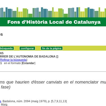
os
NS
RRER DE L'AUTONOMIA DE BADALONA []
[
Refinar la búsqueda
]
 1
en el formato [
Estandar
]
s que haurien d'èsser canviats en el nomenclator mun
 fase)
a
. Badalona, núm. 2094 (maig 1979), p. [5,7,9,11,13]
 Maig.