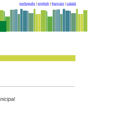
português
|
english
|
français
|
català
icipal