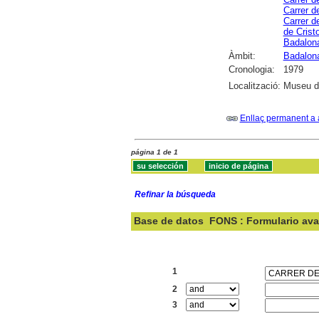
Carrer d
Carrer d
de Crist
Badalon
Àmbit:
Badalon
Cronologia:
1979
Localització:
Museu d
Enllaç permanent a 
página 1 de 1
Refinar la búsqueda
Base de datos
FONS : Formulario av
Buscar:
1
2
3