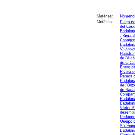
Matèries:
Nomencl
Matèries:
Plaça de
del Caud
Badalon
;
Riera 
Casagem
Badalon
Villanov
Nuestra 
de l'Alc
de la C
Enero d
Rivera d
Ramos d
Badalon
de l'On
de Bada
Company
Badalon
Badalon
Víctor P
desembr
Redondo
Queipo d
Solchag
Badalon
Carrer d