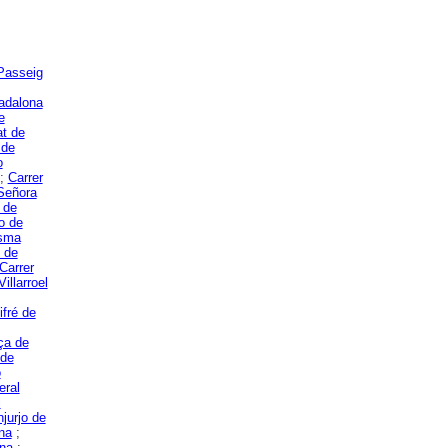
Passeig
Badalona
e
at de
 de
o
;
Carrer
Señora
 de
o de
esma
 de
Carrer
illarroel
ifré de
ça de
 de
o
eral
l
jurjo de
na
;
ona
;