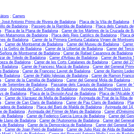
àtors
;
Carrers
 José Antonio Primo de Rivera de Badalona
;
Plaça de la Vila de Badalona
;
illo de Badalona
;
Passeig de la Rambla de Badalona
;
Plaça dels Caiguts de
a
;
Plaça de la Plana de Badalona
;
Carrer de los Mártires de la Cruzada de 
d'en Matamoros de Badalona
;
Plaça dels Reis Catòlics de Badalona
;
Plaça d
es de Badalona
;
Carrer de la Primera Centuria Catalana Virgen de Montserr
a
;
Carrer de Montserrat de Badalona
;
Carrer del Museu de Badalona
;
Carrer
a i la Geltrú de Badalona
;
Carrer de la Llibertat de Badalona
;
Carrer del Terci
Señora de Montserrat de Badalona
;
Carrer de Rafael Casanova de Badalona
ázar de Toledo de Badalona
;
Carrer d'Aribau de Badalona
;
Carrer de Nuestra 
abeza de Badalona
;
Carrer de les Corts Catalanes de Badalona
;
Carrer del 27
e Badalona
;
Carrer de Francesc Macià de Badalona
;
Carrer del General Prim
e Badalona
;
Carrer de Francesc Layret de Badalona
;
Carrer de Ramiro Led
e Badalona
;
Carrer de Pablo Iglesias de Badalona
;
Carrer de Ramon Franco
a
;
Carrer de la Camèlia de Badalona
;
Carrer del General Mola de Badalona
;
ze de Setembre de Badalona
;
Passatge dels Caiguts de Badalona
;
Carrer de V
lona
;
Avinguda de Calvo Sotelo de Badalona
;
Avinguda del President Lluís
s de Badalona
;
Plaça de la División Azul de Badalona
;
Plaça de l'Alcalde X
a
;
Carrer de Vázquez de Mella de Badalona
;
Avinguda de Prat de la Riba de
a
;
Carrer de Can Claris de Badalona
;
Carrer de Pau Claris de Badalona
;
Pla
radera de Badalona
;
Plaça del Baró de Maldà de Badalona
;
Avinguda del 14
e de Badalona
;
Avinguda del Primer de Maig de Badalona
;
Carrer d'Onésim
 de Badalona
;
Carrer de Federico García Lorca de Badalona
;
Carrer del Gen
e Llano de Badalona
;
Carrer de l'Autonomia de Badalona
;
Carrer del Genera
a de Badalona
;
Carrer de la Democràcia de Badalona
;
Carrer del General San
a
;
Carrer de Joan Peiró de Badalona
;
Carrer de Julio Ruiz de Alda de Badalo
e Martí i Julià de Badalona
;
Carrer del Requeté Antonio Molle Lazo de Badal