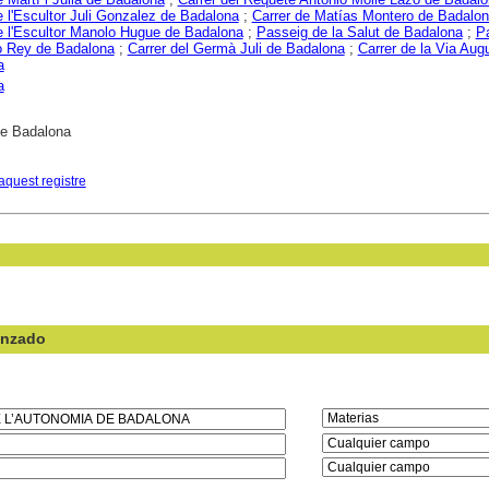
e l'Escultor Juli Gonzalez de Badalona
;
Carrer de Matías Montero de Badalo
e l'Escultor Manolo Hugue de Badalona
;
Passeig de la Salut de Badalona
;
P
o Rey de Badalona
;
Carrer del Germà Juli de Badalona
;
Carrer de la Via Aug
a
a
e Badalona
aquest registre
anzado
en el campo: