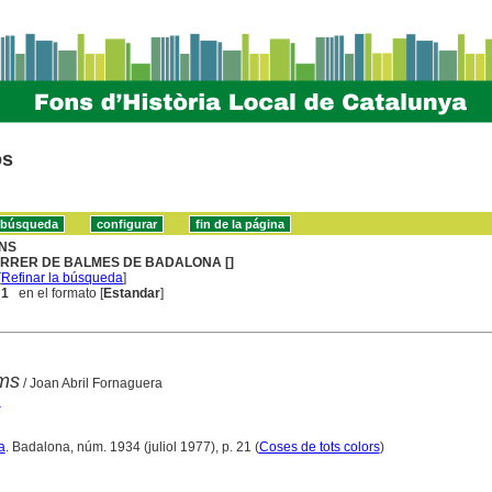
os
NS
RRER DE BALMES DE BADALONA []
[
Refinar la búsqueda
]
 1
en el formato [
Estandar
]
ms
/ Joan Abril Fornaguera
n
a
. Badalona, núm. 1934 (juliol 1977), p. 21 (
Coses de tots colors
)