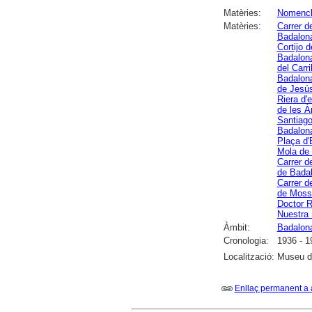
Matèries:
Nomencl
Matèries:
Carrer d
Badalon
Cortijo 
Badalon
del Carr
Badalon
de Jesú
Riera d
de les 
Santiago
Badalon
Plaça d'
Mola de
Carrer d
de Bada
Carrer d
de Moss
Doctor R
Nuestra
Àmbit:
Badalon
Cronologia:
1936 - 1
Localització:
Museu d
Enllaç permanent a 