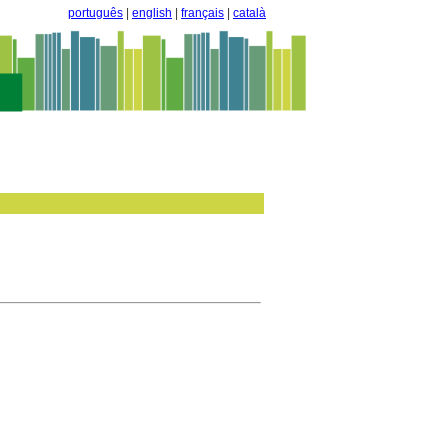
português
|
english
|
français
|
català