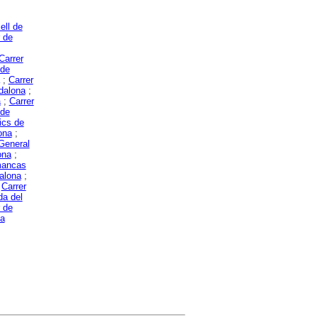
ell de
 de
Carrer
 de
;
Carrer
dalona
;
a
;
Carrer
 de
ics de
ona
;
 General
ona
;
mancas
dalona
;
;
Carrer
da del
 de
na