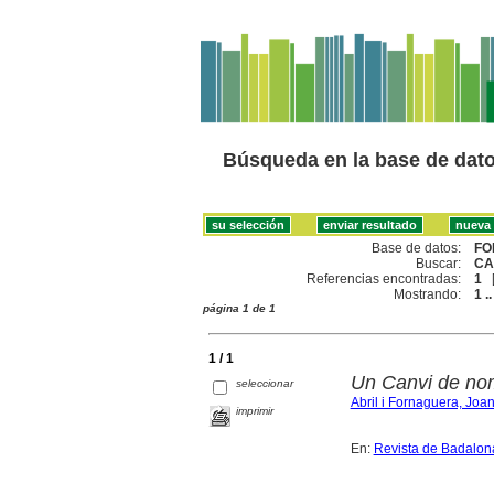
Búsqueda en la base de dat
Base de datos:
FO
Buscar:
CA
Referencias encontradas:
1
Mostrando:
1 ..
página 1 de 1
1 / 1
Un Canvi de no
seleccionar
Abril i Fornaguera, Joa
imprimir
En:
Revista de Badalon