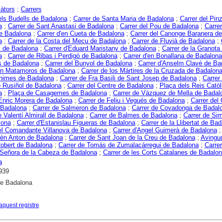
àtors
;
Carrers
els Budells de Badalona
;
Carrer de Santa Maria de Badalona
;
Carrer del Pinz
a
;
Carrer de Sant Anastasi de Badalona
;
Carrer del Pou de Badalona
;
Carrer
de Badalona
;
Carrer d'en Cueta de Badalona
;
Carrer del Canonge Baranera de
a
;
Carrer de la Costa del Mecu de Badalona
;
Carrer de Fluvià de Badalona
;
il de Badalona
;
Carrer d'Eduard Maristany de Badalona
;
Carrer de la Granota
a
;
Carrer de Ribas i Perdigó de Badalona
;
Carrer d'en Bonallana de Badalona
s de Badalona
;
Carrer del Bunyol de Badalona
;
Carrer d'Anselm Clavé de Ba
'en Matamoros de Badalona
;
Carrer de los Mártires de la Cruzada de Badalon
Ànimes de Badalona
;
Carrer de Fra Basili de Sant Josep de Badalona
;
Carrer
 Rusiñol de Badalona
;
Carrer del Centre de Badalona
;
Plaça dels Reis Catòl
a
;
Plaça de Casagemes de Badalona
;
Carrer de Vázquez de Mella de Badal
Enric Morera de Badalona
;
Carrer de Feliu i Vegués de Badalona
;
Carrer del
 Badalona
;
Carrer de Salmeron de Badalona
;
Carrer de Covadonga de Badal
e Valentí Almirall de Badalona
;
Carrer de Balmes de Badalona
;
Carrer de Si
lona
;
Carrer d'Estanislau Figueras de Badalona
;
Carrer de la Llibertat de Ba
el Comandante Villanova de Badalona
;
Carrer d'Angel Guimerà de Badalona
èn Anton de Badalona
;
Carrer de Sant Joan de la Creu de Badalona
;
Avingu
obert de Badalona
;
Carrer de Tomás de Zumalacárregui de Badalona
;
Carrer
 Señora de la Cabeza de Badalona
;
Carrer de les Corts Catalanes de Badalo
a
939
e Badalona
aquest registre