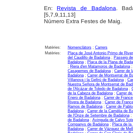
En:
Revista de Badalona
. Bad
[5,7,9,11,13]
Número Extra Festes de Maig.
Matèries:
Nomenclàtors
;
Carrers
Matèries:
Plaça de José Antonio Primo de Rive
del Caudillo de Badalona
;
Passeig de
Badalona
;
Plaça de la Plana de Bada
;
Riera d'en Matamoros de Badalona
Casagemes de Badalona
;
Carrer de 
Badalona
;
Carrer de Montserrat de B
Villanova i la Geltrú de Badalona
;
Car
Nuestra Señora de Montserrat de Bad
de l'Alcázar de Toledo de Badalona
;
de la Cabeza de Badalona
;
Carrer de
Enero de Badalona
;
Carrer de Franc
Rivera de Badalona
;
Carrer de Franc
Ramos de Badalona
;
Carrer de Pablo
Badalona
;
Carrer de la Camèlia de B
de l'Onze de Setembre de Badalona
;
de Badalona
;
Avinguda de Calvo Sot
Companys de Badalona
;
Plaça de la
Badalona
;
Carrer de Vázquez de Mel