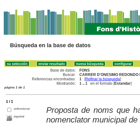
Búsqueda en la base de datos
Base de datos:
FONS
Buscar:
CARRER D'ONESIMO REDONDO 
Referencias encontradas:
1
[
Refinar la búsqueda
]
Mostrando:
1 .. 1
en el formato [
Estandar
]
página 1 de 1
1 / 1
Proposta de noms que hau
seleccionar
imprimir
nomenclator municipal de 