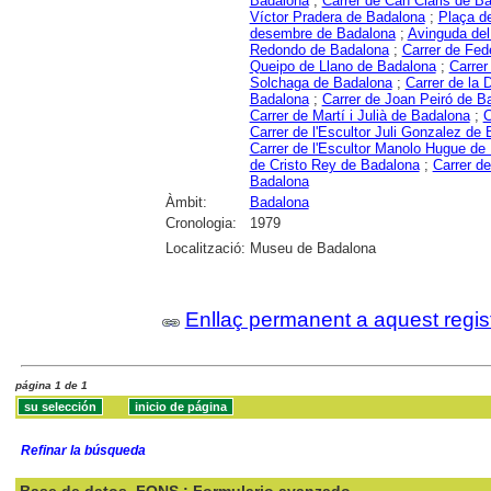
Badalona
;
Carrer de Can Claris de B
Víctor Pradera de Badalona
;
Plaça d
desembre de Badalona
;
Avinguda del
Redondo de Badalona
;
Carrer de Fed
Queipo de Llano de Badalona
;
Carrer
Solchaga de Badalona
;
Carrer de la
Badalona
;
Carrer de Joan Peiró de B
Carrer de Martí i Julià de Badalona
;
C
Carrer de l'Escultor Juli Gonzalez de
Carrer de l'Escultor Manolo Hugue de
de Cristo Rey de Badalona
;
Carrer d
Badalona
Àmbit:
Badalona
Cronologia:
1979
Localització:
Museu de Badalona
Enllaç permanent a aquest regis
página 1 de 1
Refinar la búsqueda