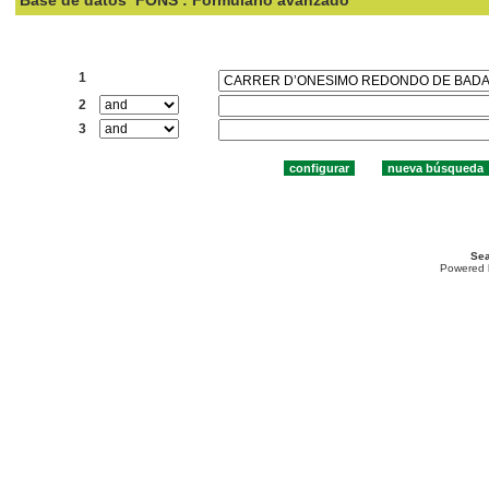
Base de datos
FONS : Formulario avanzado
Buscar:
1
2
3
Sea
Powered