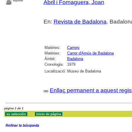
imprimir
Abril i Fornaguera, Joan
En:
Revista de Badalona
. Badalona
Matèries:
Carrers
Matèries:
Carrer d'Arnús de Badalona
Àmbit:
Badalona
Cronologia:
1979
Localització:
Museu de Badalona
Enllaç permanent a aquest regis
página 1 de 1
Refinar la búsqueda