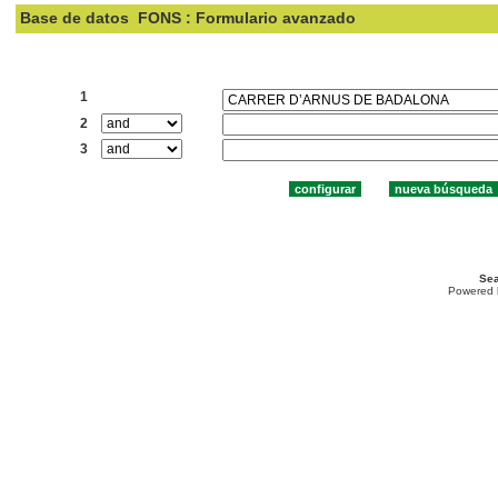
Base de datos
FONS : Formulario avanzado
Buscar:
1
2
3
Sea
Powered