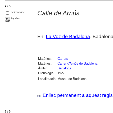
2 / 5
Calle de Arnús
seleccionar
imprimir
En:
La Voz de Badalona
. Badalona
Matèries:
Carrers
Matèries:
Carrer d'Arnús de Badalona
Àmbit:
Badalona
Cronologia:
1927
Localització:
Museu de Badalona
Enllaç permanent a aquest regis
3 / 5