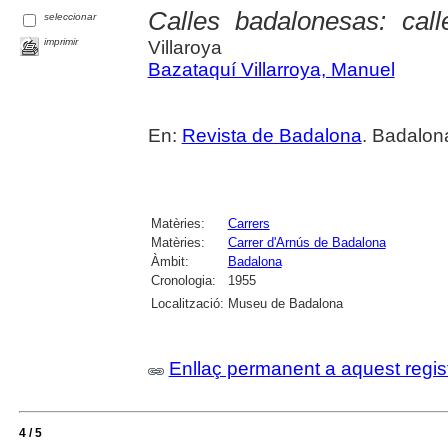
Calles badalonesas: cal
seleccionar
imprimir
Villaroya
Bazataquí Villarroya, Manuel
En:
Revista de Badalona
. Badalona
Matèries:
Carrers
Matèries:
Carrer d'Arnús de Badalona
Àmbit:
Badalona
Cronologia:
1955
Localització:
Museu de Badalona
Enllaç permanent a aquest regis
4 / 5