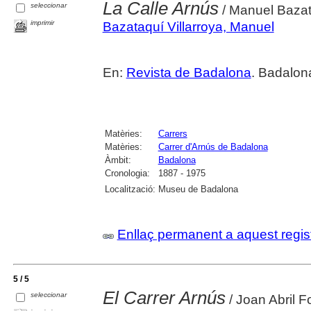
La Calle Arnús
seleccionar
/ Manuel Bazat
imprimir
Bazataquí Villarroya, Manuel
En:
Revista de Badalona
. Badalon
Matèries:
Carrers
Matèries:
Carrer d'Arnús de Badalona
Àmbit:
Badalona
Cronologia:
1887 - 1975
Localització:
Museu de Badalona
Enllaç permanent a aquest regis
5 / 5
El Carrer Arnús
seleccionar
/ Joan Abril 