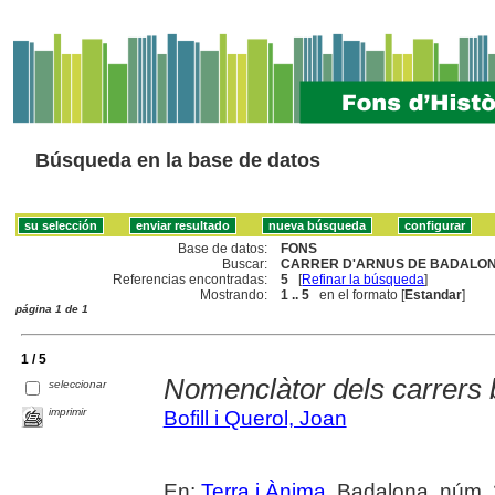
Búsqueda en la base de datos
Base de datos:
FONS
Buscar:
CARRER D'ARNUS DE BADALON
Referencias encontradas:
5
[
Refinar la búsqueda
]
Mostrando:
1 .. 5
en el formato [
Estandar
]
página 1 de 1
1 / 5
Nomenclàtor dels carrers 
seleccionar
imprimir
Bofill i Querol, Joan
En:
Terra i Ànima
. Badalona, núm. 