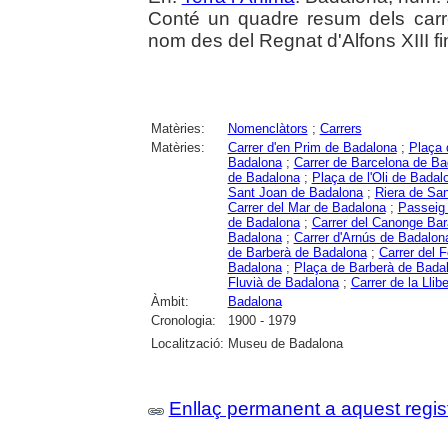
Conté un quadre resum dels car
nom des del Regnat d'Alfons XIII fi
Matèries:
Nomenclàtors
;
Carrers
Matèries:
Carrer d'en Prim de Badalona
;
Plaça 
Badalona
;
Carrer de Barcelona de Ba
de Badalona
;
Plaça de l'Oli de Badal
Sant Joan de Badalona
;
Riera de Sa
Carrer del Mar de Badalona
;
Passeig
de Badalona
;
Carrer del Canonge Ba
Badalona
;
Carrer d'Arnús de Badalon
de Barberà de Badalona
;
Carrer del 
Badalona
;
Plaça de Barberà de Bada
Fluvià de Badalona
;
Carrer de la Llib
Àmbit:
Badalona
Cronologia:
1900 - 1979
Localització:
Museu de Badalona
Enllaç permanent a aquest regis