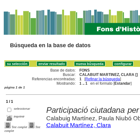
Búsqueda en la base de datos
Base de datos:
FONS
Buscar:
CALABUIT MARTINEZ, CLARA []
Referencias encontradas:
1
[
Refinar la búsqueda
]
Mostrando:
1 .. 1
en el formato [
Estandar
]
página 1 de 1
1 / 1
Participació ciutadana per 
seleccionar
imprimir
Calabuig Martínez, Paula Niubó Ob
Calabuit Martínez, Clara
Text complet
Text
complet