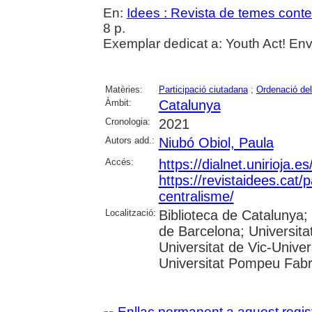
En:
Idees : Revista de temes cont
8 p.
Exemplar dedicat a: Youth Act! Env
Matèries:
Participació ciutadana
;
Ordenació del 
Àmbit:
Catalunya
Cronologia:
2021
Autors add.:
Niubó Obiol, Paula
Accés:
https://dialnet.unirioja.
https://revistaidees.cat/p
centralisme/
Localització:
Biblioteca de Catalunya; U
de Barcelona; Universitat
Universitat de Vic-Univer
Universitat Pompeu Fab
Enllaç permanent a aquest regis