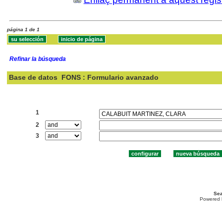
página 1 de 1
Refinar la búsqueda
Base de datos
FONS : Formulario avanzado
Buscar:
1
2
3
Sea
Powered