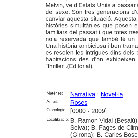
Melvin, ve d'Estats Units a passar
del sexe. Són tres generacions d'
canviar aquesta situació. Aquesta n
històries simultànies que posen e
familiars del passat i que totes tr
noia reservada que també té un t
Una història ambiciosa i ben trama
es resolen les intrigues dins dels
habitacions des d'on exhibeixen 
"thriller".(Editorial).
Matèries:
Narrativa
;
Novel·la
Àmbit:
Roses
Cronologia:
[0000 - 2009]
Localització:
B. Ramon Vidal (Besalú);
Selva); B. Fages de Clim
(Girona); B. Carles Bosc