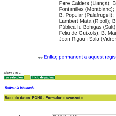
Pere Calders (Llançà); 
Fontanilles (Montblanc);
B. Popular (Palafrugell);
Lambert Mata (Ripoll); 
Pública Iu Bohigas (Salt)
Feliu de Guíxols); B. Ma
Joan Rigau i Sala (Vidre
Enllaç permanent a aquest regis
página 1 de 1
Refinar la búsqueda
Base de datos
FONS : Formulario avanzado
Buscar:
1