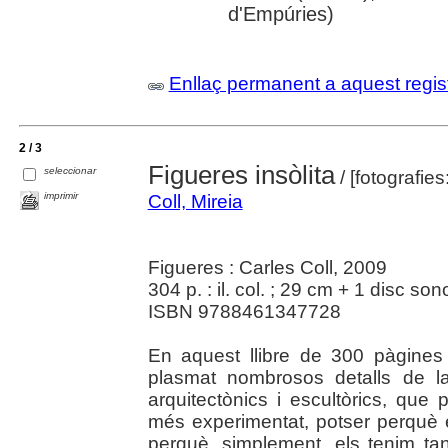
d'Empúries)
Enllaç permanent a aquest regis
2 / 3
Figueres insòlita
seleccionar
/ [fotografies
imprimir
Coll, Mireia
Figueres : Carles Coll, 2009
304 p. : il. col. ; 29 cm + 1 disc so
ISBN 9788461347728
En aquest llibre de 300 pàgines p
plasmat nombrosos detalls de la
arquitectònics i escultòrics, que
més experimentat, potser perquè 
perquè, simplement, els tenim ta