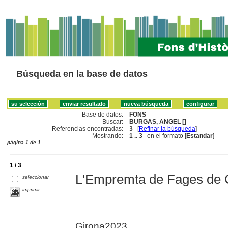
Búsqueda en la base de datos
Base de datos:
FONS
Buscar:
BURGAS, ANGEL []
Referencias encontradas:
3
[
Refinar la búsqueda
]
Mostrando:
1 .. 3
en el formato [
Estandar
]
página 1 de 1
1 / 3
L'Empremta de Fages de 
seleccionar
imprimir
Girona2023