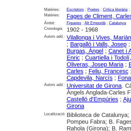
Matèries:
Escriptors
;
Poetes
;
Crítica literària
;
Matèries:
Fages de Climent, Carle
Àmbit:
Figueres
;
Alt Empordà
;
Catalunya
Cronologia:
1902 - 1968
Autors add.:
Vilallonga i Vives, Marià
;
Bargalló i Valls, Josep
Burgas, Àngel
;
Canet i A
Enric
;
Cuartiella i Todol
Oliveras, Josep Maria
;
Carles
;
Feliu, Francesc
Capdevila, Narcís
;
Fona
Autors add.:
Universitat de Girona
. C
Àngels Anglada-Carles F
Castelló d'Empúries
;
Aj
Girona
Localització:
Biblioteca de Catalunya; 
Pompeu Fabra; B. Fages 
Rahola (Girona); B. Ram