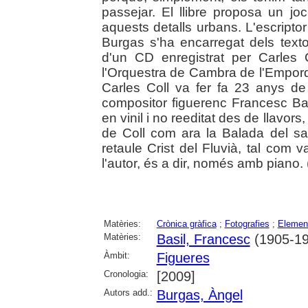
passejar. El llibre proposa un jo
aquests detalls urbans. L'escripto
Burgas s'ha encarregat dels text
d'un CD enregistrat per Carles C
l'Orquestra de Cambra de l'Empor
Carles Coll va fer fa 23 anys de 
compositor figuerenc Francesc Bas
en vinil i no reeditat des de llavor
de Coll com ara la Balada del sa
retaule Crist del Fluvià, tal com
l'autor, és a dir, només amb piano. 
Matèries:
Crònica gràfica
;
Fotografies
;
Element
Matèries:
Basil, Francesc
(1905-19
Àmbit:
Figueres
Cronologia:
[2009]
Autors add.:
Burgas, Àngel