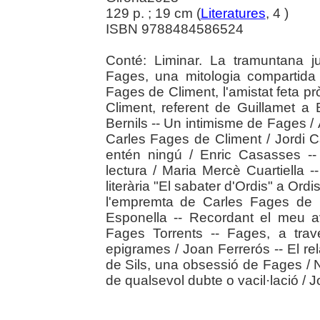
129 p. ; 19 cm (
Literatures
, 4 )
ISBN 9788484586524
Conté: Liminar. La tramuntana ju
Fages, una mitologia compartida 
Fages de Climent, l'amistat feta pr
Climent, referent de Guillamet a
Bernils -- Un intimisme de Fages /
Carles Fages de Climent / Jordi Ca
entén ningú / Enric Casasses -
lectura / Maria Mercè Cuartiella -
literària "El sabater d'Ordis" a Or
l'empremta de Carles Fages de Cl
Esponella -- Recordant el meu a
Fages Torrents -- Fages, a trav
epigrames / Joan Ferrerós -- El rel
de Sils, una obsessió de Fages / 
de qualsevol dubte o vacil·lació / 