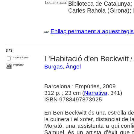
Localització:
Biblioteca de Catalunya;
Carles Rahola (Girona); 
Enllaç permanent a aquest regis
3 / 3
L'Habitació d'en Beckwitt
seleccionar
/
imprimir
Burgas, Àngel
Barcelona : Empúries, 2009
312 p. ; 23 cm (
Narrativa
, 341)
ISBN 9788497873925
En Ben Beckwitt és una estrella d
la cuinera i el xofer, distanciat de 
Morató, una assistenta a qui confi
Samuel, és un artista d'èxit que 