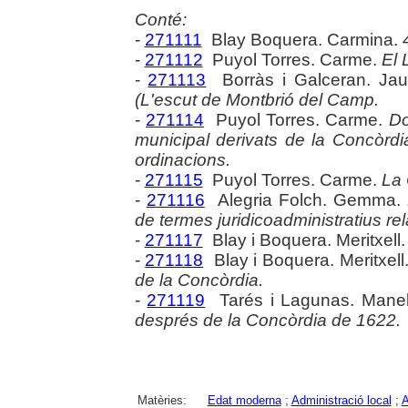
Conté:
-
271111
Blay Boquera. Carmina.
-
271112
Puyol Torres. Carme.
El 
-
271113
Borràs i Galceran. Ja
(L'escut de Montbrió del Camp.
-
271114
Puyol Torres. Carme.
Do
municipal derivats de la Concòrdia
ordinacions.
-
271115
Puyol Torres. Carme.
La 
-
271116
Alegria Folch. Gemma.
de termes juridicoadministratius rel
-
271117
Blay i Boquera. Meritxell
-
271118
Blay i Boquera. Meritxell
de la Concòrdia.
-
271119
Tarés i Lagunas. Mane
després de la Concòrdia de 1622.
Matèries:
Edat moderna
;
Administració local
;
A