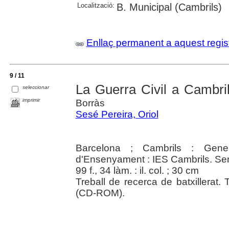
Localització:
B. Municipal (Cambrils)
Enllaç permanent a aquest regis
9 / 11
La Guerra Civil a Cambri
seleccionar
imprimir
Borràs
Sesé Pereira, Oriol
Barcelona ; Cambrils : Gener
d'Ensenyament : IES Cambrils. Sem
99 f., 34 làm. : il. col. ; 30 cm
Treball de recerca de batxillerat.
(CD-ROM).