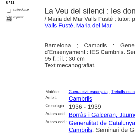
8 / 11
La Veu del silenci : les d
seleccionar
imprimir
/ Maria del Mar Valls Fusté ; tutor
Valls Fusté, Maria del Mar
Barcelona ; Cambrils : Gener
d'Ensenyament : IES Cambrils. Semi
95 f. : il. ; 30 cm
Text mecanografiat.
Matèries:
Guerra civil espanyola
;
Treballs esco
Àmbit:
Cambrils
Cronologia:
1936 - 1939
Autors add.:
Borràs i Galceran, Jaum
Autors add.:
Generalitat de Cataluny
Cambrils
. Seminari de Ge