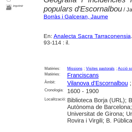
imprimir
populars d'Escornalbou
/ J
Borràs i Galceran, Jaume
En:
Analecta Sacra Tarraconensia
93-114 : il.
Matèries:
Missions
;
Visites pastorals
;
Acció so
Matèries:
Franciscans
Àmbit:
Vilanova d'Escornalbou
Cronologia:
1600 - 1900
Localització:
Biblioteca Borja (URL); B
Autònoma de Barcelona; 
Universitat de Girona; U
Rovira i Virgili; B. Públi