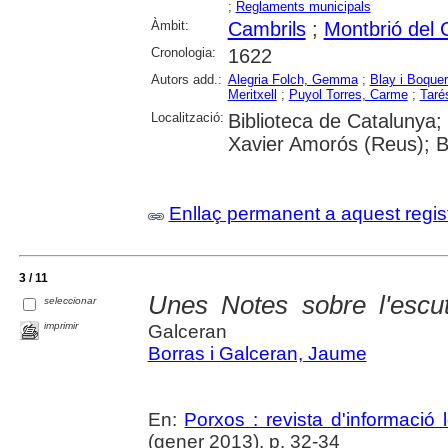
;
Reglaments municipals
Àmbit:
Cambrils
;
Montbrió del
Cronologia:
1622
Autors add.:
Alegria Folch, Gemma
;
Blay i Boque
Meritxell
;
Puyol Torres, Carme
;
Taré
Localització:
Biblioteca de Catalunya;
Xavier Amorós (Reus); B
Enllaç permanent a aquest regis
3 / 11
Unes Notes sobre l'escu
seleccionar
imprimir
Galceran
Borras i Galceran, Jaume
En:
Porxos : revista d'informació
(gener 2013), p. 32-34