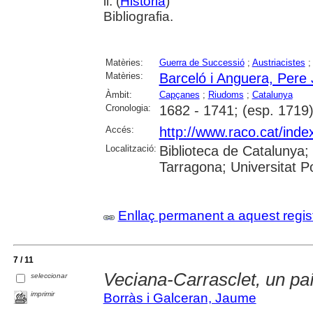
il. (
Història
)
Bibliografia.
Matèries:
Guerra de Successió
;
Austriacistes
Matèries:
Barceló i Anguera, Pere
Àmbit:
Capçanes
;
Riudoms
;
Catalunya
Cronologia:
1682 - 1741; (esp. 1719
Accés:
http://www.raco.cat/inde
Localització:
Biblioteca de Catalunya;
Tarragona; Universitat Po
Enllaç permanent a aquest regis
7 / 11
Veciana-Carrasclet, un paí
seleccionar
imprimir
Borràs i Galceran, Jaume