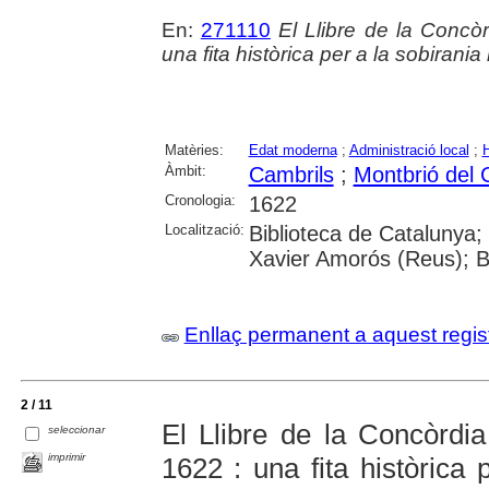
En:
271110
El Llibre de la Concòr
una fita històrica per a la sobirania
Matèries:
Edat moderna
;
Administració local
;
H
Àmbit:
Cambrils
;
Montbrió del
Cronologia:
1622
Localització:
Biblioteca de Catalunya;
Xavier Amorós (Reus); B
Enllaç permanent a aquest regis
2 / 11
El Llibre de la Concòrdia
seleccionar
imprimir
1622 : una fita històrica 