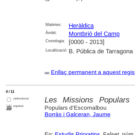
Matèries:
Heràldica
Àmbit:
Montbrió del Camp
Cronologia:
[0000 - 2013]
Localització:
B. Pública de Tarragona
Enllaç permanent a aquest regis
4 / 11
Les Missions Populars 
seleccionar
imprimir
Populars d'Escornalbou
Borràs i Galceran, Jaume
En:
Estudis Prioratins
. Falset, núm