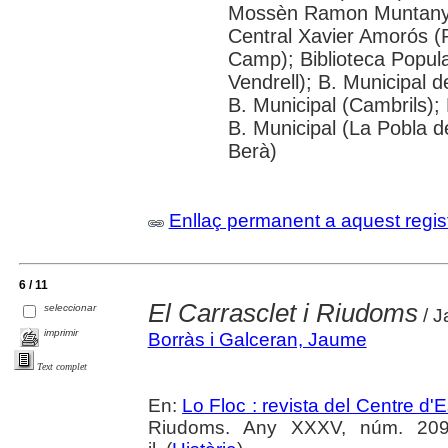
Mossèn Ramon Muntanyola
Central Xavier Amorós (R
Camp); Biblioteca Popular
Vendrell); B. Municipal d
B. Municipal (Cambrils);
B. Municipal (La Pobla 
Berà)
Enllaç permanent a aquest regis
6 / 11
El Carrasclet i Riudoms
seleccionar
/ J
imprimir
Borràs i Galceran, Jaume
Text complet
En:
Lo Floc : revista del Centre 
Riudoms. Any XXXV, núm. 209 (