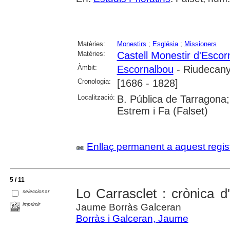
Matèries:
Monestirs
;
Església
;
Missioners
Matèries:
Castell Monestir d'Escor
Àmbit:
Escornalbou
- Riudecan
Cronologia:
[1686 - 1828]
Localització:
B. Pública de Tarragona;
Estrem i Fa (Falset)
Enllaç permanent a aquest regis
5 / 11
Lo Carrasclet : crònica d
seleccionar
imprimir
Jaume Borràs Galceran
Borràs i Galceran, Jaume