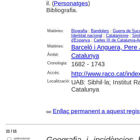
il. (
Personatges
)
Bibliografia.
Matèries:
Biografia
;
Bandolers
;
Guerra de Suc
Identitat nacional
;
Catalanisme
;
Simb
d'Espanya
;
Carles III de Catalunya-A
Matèries:
Barceló i Anguera, Pere
Àmbit:
Catalunya
Cronologia:
1682 - 1743
Accés:
http://www.raco.cat/inde
Localització:
UAB: Sibhil·la; Institut
Catalunya
Enllaç permanent a aquest regis
11 / 11
Geografia i incidències 
seleccionar