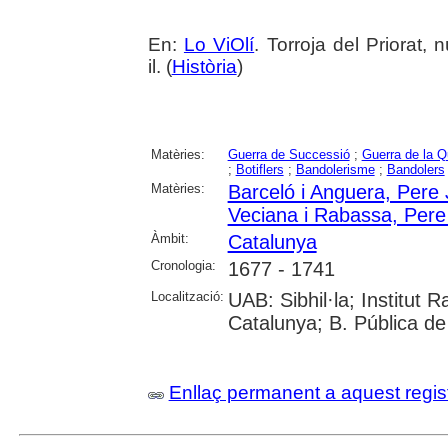
En:
Lo ViOlí
. Torroja del Priorat,
il. (
Història
)
Matèries:
Guerra de Successió
;
Guerra de la Q
;
Botiflers
;
Bandolerisme
;
Bandolers
Matèries:
Barceló i Anguera, Pere
Veciana i Rabassa, Pere
Àmbit:
Catalunya
Cronologia:
1677 - 1741
Localització:
UAB: Sibhil·la; Institut
Catalunya; B. Pública d
Enllaç permanent a aquest regis