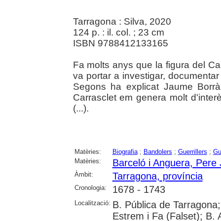
Tarragona : Silva, 2020
124 p. : il. col. ; 23 cm
ISBN 9788412133165
Fa molts anys que la figura del Car
va portar a investigar, documentar i
Segons ha explicat Jaume Borràs 
Carrasclet em genera molt d'interè
(...).
Matèries:
Biografia
;
Bandolers
;
Guerrillers
;
Gu
Matèries:
Barceló i Anguera, Pere
Àmbit:
Tarragona, província
Cronologia:
1678 - 1743
Localització:
B. Pública de Tarragona;
Estrem i Fa (Falset); B. 