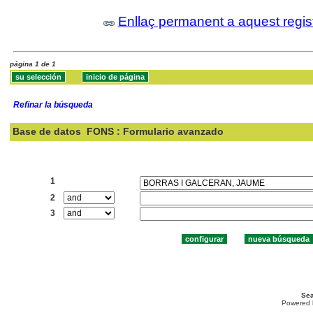
Enllaç permanent a aquest regis
página 1 de 1
Refinar la búsqueda
Base de datos
FONS : Formulario avanzado
Buscar:
1
2
3
Sea
Powered