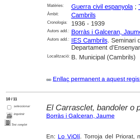
Matèries:
Guerra civil espanyola
;
Àmbit:
Cambrils
Cronologia:
1936 - 1939
Autors add.:
Borràs i Galceran, Jaum
Autors add.:
IES Cambrils
. Seminari d
Departament d'Ensenya
Localització:
B. Municipal (Cambrils)
Enllaç permanent a aquest regis
10 / 11
El Carrasclet, bandoler o p
seleccionar
imprimir
Borràs i Galceran, Jaume
Text complet
En:
Lo ViOlí
. Torroja del Priorat,