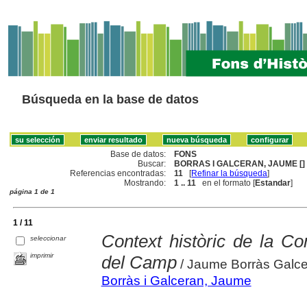
Búsqueda en la base de datos
Base de datos:
FONS
Buscar:
BORRAS I GALCERAN, JAUME []
Referencias encontradas:
11
[
Refinar la búsqueda
]
Mostrando:
1 .. 11
en el formato [
Estandar
]
página 1 de 1
1 / 11
Context històric de la Co
seleccionar
imprimir
del Camp
/ Jaume Borràs Galc
Borràs i Galceran, Jaume