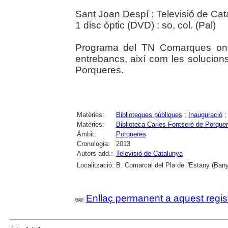
Sant Joan Despí : Televisió de Ca
1 disc òptic (DVD) : so, col. (Pal)
Programa del TN Comarques on e
entrebancs, així com les solucions
Porqueres.
Matèries:
Biblioteques públiques
;
Inauguració
Matèries:
Biblioteca Carles Fontserè de Porque
Àmbit:
Porqueres
Cronologia:
2013
Autors add.:
Televisió de Catalunya
Localització:
B. Comarcal del Pla de l'Estany (Bany
Enllaç permanent a aquest regis