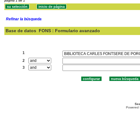
página 1 de 1
Refinar la búsqueda
Base de datos
FONS : Formulario avanzado
Buscar:
1
2
3
Sea
Powered