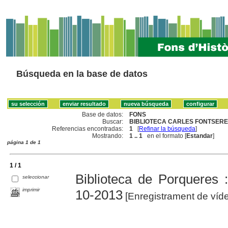
Búsqueda en la base de datos
Base de datos:
FONS
Buscar:
BIBLIOTECA CARLES FONTSERE
Referencias encontradas:
1
[
Refinar la búsqueda
]
Mostrando:
1 .. 1
en el formato [
Estandar
]
página 1 de 1
1 / 1
Biblioteca de Porqueres
seleccionar
imprimir
10-2013
[Enregistrament de víd