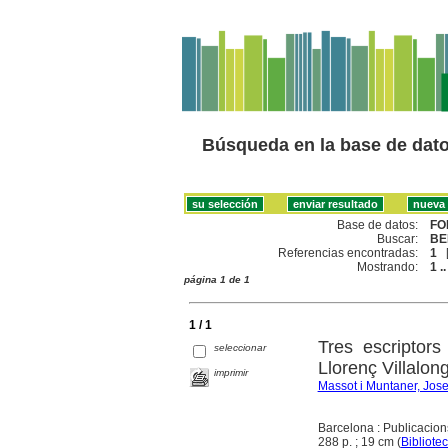
Búsqueda en la base de dat
Base de datos:
FO
Buscar:
BE
Referencias encontradas:
1
Mostrando:
1 ..
página 1 de 1
1 / 1
Tres escriptors
seleccionar
Llorenç Villalon
imprimir
Massot i Muntaner, Jos
Barcelona : Publicacion
288 p. ; 19 cm (
Bibliote