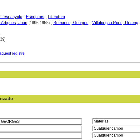
vil espanyola
;
Escriptors
;
Literatura
i Artigues, Joan
(1896-1958) ;
Bernanos, Georges
;
Villalonga i Pons, Llorenç
939]
aquest registre
anzado
en el campo: