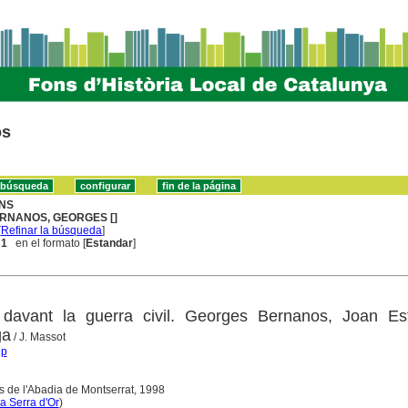
os
NS
RNANOS, GEORGES []
[
Refinar la búsqueda
]
 1
en el formato [
Estandar
]
 davant la guerra civil. Georges Bernanos, Joan Este
ga
/ J. Massot
ep
s de l'Abadia de Montserrat, 1998
ca Serra d'Or
)