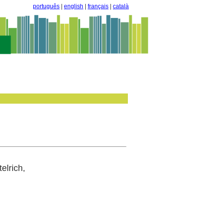
português
|
english
|
français
|
català
lrich,