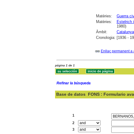
Matèries:
Guerra ci
Matèries:
Estelrich 
1980)
Àmbit:
Catalunya
Cronologia:
[1936 - 1
Enllaç permanent a 
página 1 de 1
Refinar la búsqueda
Base de datos
FONS : Formulario av
Buscar:
1
2
3