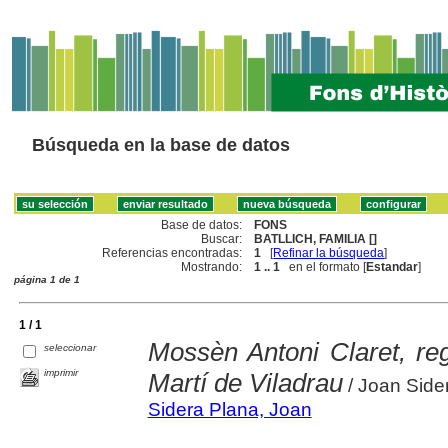
Búsqueda en la base de datos
Base de datos:
FONS
Buscar:
BATLLICH, FAMILIA []
Referencias encontradas:
1
[
Refinar la búsqueda
]
Mostrando:
1 .. 1
en el formato [
Estandar
]
página 1 de 1
1 / 1
Mossèn Antoni Claret, re
seleccionar
imprimir
Martí de Viladrau
/ Joan Side
Sidera Plana, Joan