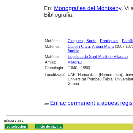
En:
Monografies del Montseny
. Vil
Bibliografia.
Matèries:
Clergues
;
Sants
;
Parròquies
;
Famíl
Matèries:
Claret i Clarà, Antoni Maria
(1807-1870
família
Matèries:
Esglèsia de Sant Martí de Viladrau
Àmbit:
Viladrau
Cronologia:
[1840 - 1850]
Localització:
UAB: Humanitats (Hemeroteca); Univer
Universitat Pompeu Fabra; Universitat
Girona
Enllaç permanent a aquest regis
página 1 de 1