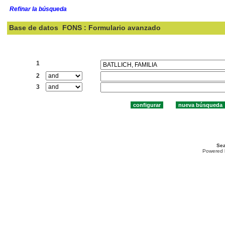
Refinar la búsqueda
Base de datos
FONS : Formulario avanzado
Buscar:
1
2
3
Sea
Powered