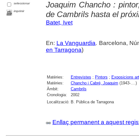
Joaquim Chancho : pintor
seleccionar
imprimir
de Cambrils hasta el próx
Batet, Ivet
En:
La Vanguardia
. Barcelona, Nú
en Tarragona
)
Matèries:
Entrevistes
;
Pintors
;
Exposicions art
Matèries:
Chancho i Cabré, Joaquim
(1943-....)
Àmbit:
Cambrils
Cronologia:
2002
Localització:
B. Pública de Tarragona
Enllaç permanent a aquest regis