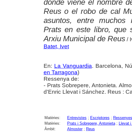
dónde viene el nombre d
Reus o el robo de cal M
asuntos, entre muchos 
Prats en este libro, que 
Arxiu Municipal de Reus
/ 
Batet, Ivet
En:
La Vanguardia
. Barcelona, Nú
en Tarragona
)
Ressenya de:
- Prats Sobrepere, Antonieta. Almo
d'Enric Llevat i Sánchez. Reus : C
Matèries:
Entrevistes
;
Escriptores
;
Ressenye
Matèries:
Prats i Sobrepere, Antonieta
;
Llevat 
Àmbit:
Almoster
;
Reus