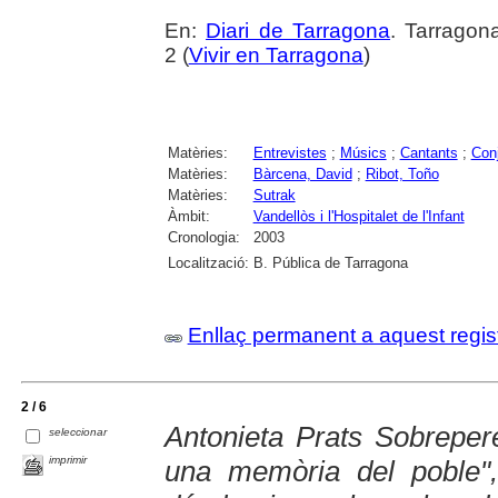
En:
Diari de Tarragona
. Tarragon
2 (
Vivir en Tarragona
)
Matèries:
Entrevistes
;
Músics
;
Cantants
;
Con
Matèries:
Bàrcena, David
;
Ribot, Toño
Matèries:
Sutrak
Àmbit:
Vandellòs i l'Hospitalet de l'Infant
Cronologia:
2003
Localització:
B. Pública de Tarragona
Enllaç permanent a aquest regis
2 / 6
Antonieta Prats Sobrepere
seleccionar
imprimir
una memòria del poble",