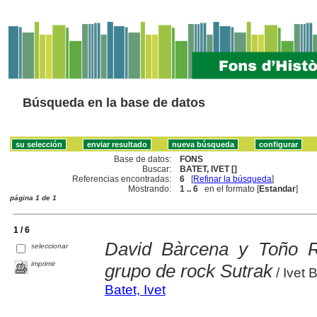
Búsqueda en la base de datos
Base de datos:
FONS
Buscar:
BATET, IVET []
Referencias encontradas:
6
[
Refinar la búsqueda
]
Mostrando:
1 .. 6
en el formato [
Estandar
]
página 1 de 1
1 / 6
David Bàrcena y Toño Ri
seleccionar
imprimir
grupo de rock Sutrak
/ Ivet 
Batet, Ivet