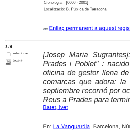
Cronologia:
[0000 - 2001]
Localització:
B. Pública de Tarragona
Enllaç permanent a aquest regis
3 / 6
[Josep Maria Sugrantes]
seleccionar
imprimir
Prades i Poblet" : nacid
oficina de gestor llena d
comarcas que adora: la
septiembre recorrió por o
Reus a Prades para termin
Batet, Ivet
En:
La Vanguardia
. Barcelona, Nú