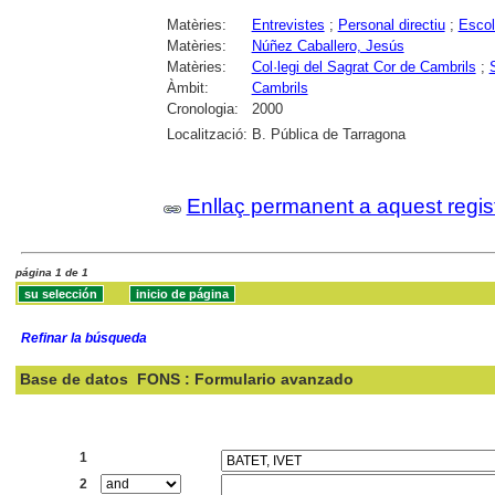
Matèries:
Entrevistes
;
Personal directiu
;
Escol
Matèries:
Núñez Caballero, Jesús
Matèries:
Col·legi del Sagrat Cor de Cambrils
;
Àmbit:
Cambrils
Cronologia:
2000
Localització:
B. Pública de Tarragona
Enllaç permanent a aquest regis
página 1 de 1
Refinar la búsqueda
Base de datos
FONS : Formulario avanzado
Buscar:
1
2