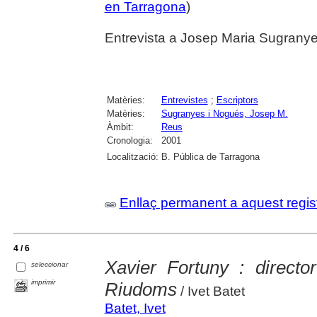
en Tarragona
)
Entrevista a Josep Maria Sugranyes
Matèries:
Entrevistes
;
Escriptors
Matèries:
Sugranyes i Nogués, Josep M.
Àmbit:
Reus
Cronologia:
2001
Localització:
B. Pública de Tarragona
Enllaç permanent a aquest regis
4 / 6
Xavier Fortuny : directo
seleccionar
imprimir
Riudoms
/ Ivet Batet
Batet, Ivet