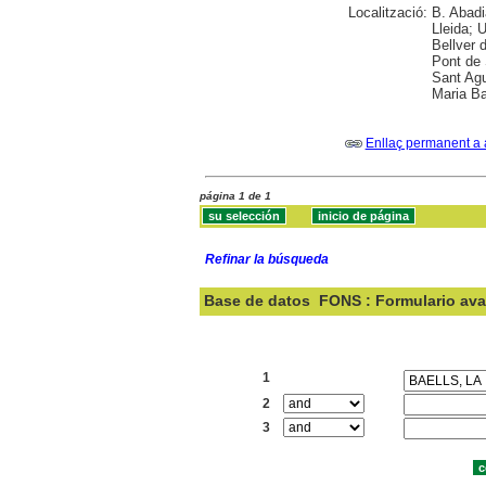
Localització:
B. Abadi
Lleida; U
Bellver 
Pont de 
Sant Agu
Maria Ba
Enllaç permanent a 
página 1 de 1
Refinar la búsqueda
Base de datos
FONS : Formulario av
Buscar:
1
2
3