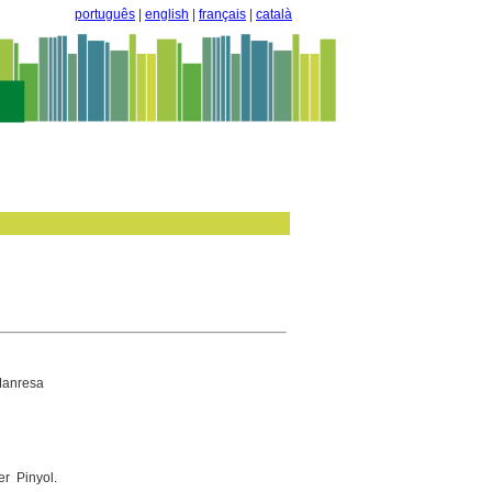
português
|
english
|
français
|
català
 Manresa
r Pinyol.