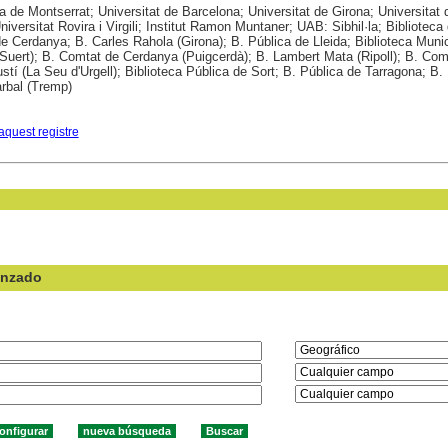
a de Montserrat; Universitat de Barcelona; Universitat de Girona; Universitat 
niversitat Rovira i Virgili; Institut Ramon Muntaner; UAB: Sibhil·la; Biblioteca
de Cerdanya; B. Carles Rahola (Girona); B. Pública de Lleida; Biblioteca Munic
Suert); B. Comtat de Cerdanya (Puigcerdà); B. Lambert Mata (Ripoll); B. Com
stí (La Seu d'Urgell); Biblioteca Pública de Sort; B. Pública de Tarragona; B.
rbal (Tremp)
aquest registre
anzado
en el campo: