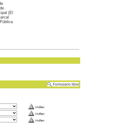
de
 de
ipal (El
arcal
 Pública
Formulario libre