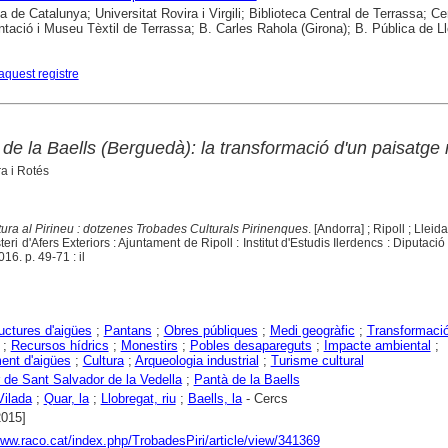
a de Catalunya; Universitat Rovira i Virgili; Biblioteca Central de Terrassa; Ce
ació i Museu Tèxtil de Terrassa; B. Carles Rahola (Girona); B. Pública de Ll
aquest registre
e la Baells (Berguedà): la transformació d'un paisatge 
a i Rotés
ltura al Pirineu : dotzenes Trobades Culturals Pirinenques
. [Andorra] ; Ripoll ; Lleida
ri d'Afers Exteriors : Ajuntament de Ripoll : Institut d'Estudis Ilerdencs : Diputació
16. p. 49-71 : il
ructures d'aigües
;
Pantans
;
Obres públiques
;
Medi geogràfic
;
Transformació
;
Recursos hídrics
;
Monestirs
;
Pobles desapareguts
;
Impacte ambiental
;
ent d'aigües
;
Cultura
;
Arqueologia industrial
;
Turisme cultural
 de Sant Salvador de la Vedella
;
Pantà de la Baells
Vilada
;
Quar, la
;
Llobregat, riu
;
Baells, la
- Cercs
2015]
www.raco.cat/index.php/TrobadesPiri/article/view/341369