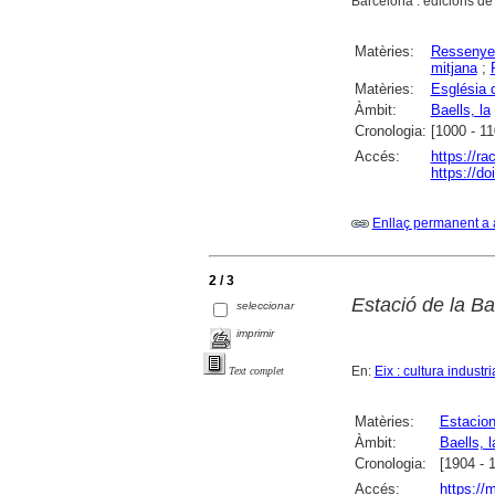
Barcelona : edicions de 
Matèries:
Ressenye
mitjana
;
Matèries:
Església 
Àmbit:
Baells, la
Cronologia:
[1000 - 11
Accés:
https://ra
https://d
Enllaç permanent a 
2 / 3
Estació de la Ba
seleccionar
imprimir
En:
Eix : cultura industria
Text complet
Matèries:
Estacions
Àmbit:
Baells, l
Cronologia:
[1904 - 
Accés:
https://