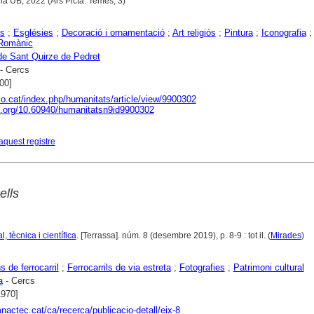
la UB, 2022 (Ars Picta. Temes, 3)
s
;
Esglésies
;
Decoració i ornamentació
;
Art religiós
;
Pintura
;
Iconografia
Romànic
de Sant Quirze de Pedret
- Cercs
00]
co.cat/index.php/humanitats/article/view/9900302
oi.org/10.60940/humanitatsn9id9900302
aquest registre
ells
l, tècnica i científica
. [Terrassa]. núm. 8 (desembre 2019), p. 8-9 : tot il. (
Mirades
)
 de ferrocarril
;
Ferrocarrils de via estreta
;
Fotografies
;
Patrimoni cultural
a
- Cercs
1970]
mnactec.cat/ca/recerca/publicacio-detall/eix-8