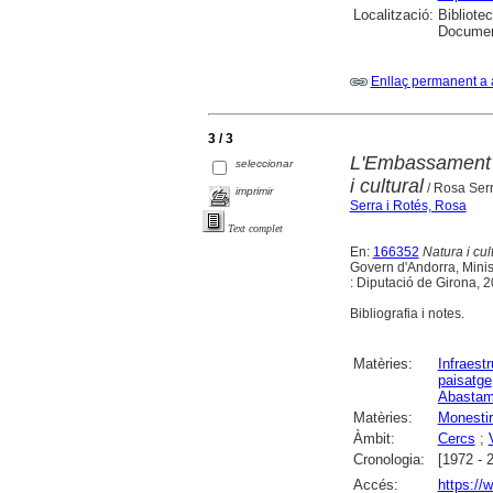
Localització:
Bibliotec
Document
Enllaç permanent a 
3 / 3
L'Embassament d
seleccionar
i cultural
/ Rosa Serr
imprimir
Serra i Rotés, Rosa
Text complet
En:
166352
Natura i cu
Govern d'Andorra, Ministe
: Diputació de Girona, 20
Bibliografia i notes.
Matèries:
Infraest
paisatge
Abastam
Matèries:
Monestir
Àmbit:
Cercs
;
Cronologia:
[1972 - 
Accés:
https://