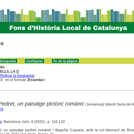
os
NS
ELLS, LA []
[
Refinar la búsqueda
]
 3
en el formato [
Estandar
]
edret, un paisatge pictòric romànic
/ [ressenya] Valentí Serra de
tí
s
. Barcelona, núm. 9 (2025) , p. 116-120
t, un paisatge pictòric romànic / Begoña Cayuela, amb la col·laboracó de Rose