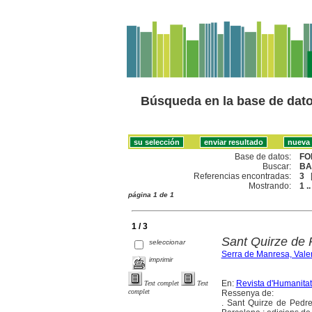
Búsqueda en la base de dat
Base de datos:
FO
Buscar:
BA
Referencias encontradas:
3
Mostrando:
1 ..
página 1 de 1
1 / 3
Sant Quirze de P
seleccionar
Serra de Manresa, Valen
imprimir
En:
Revista d'Humanitat
Text complet
Text
complet
Ressenya de:
. Sant Quirze de Pedre