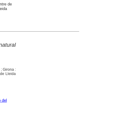
ntre de
eida
natural
 ; Girona :
 de Lleida
 del