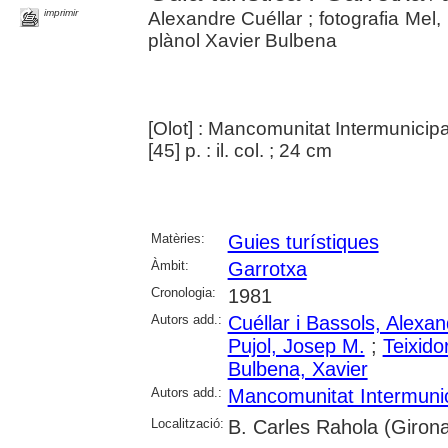
imprimir
Alexandre Cuéllar ; fotografia Me
plànol Xavier Bulbena
[Olot] : Mancomunitat Intermunicipa
[45] p. : il. col. ; 24 cm
Matèries:
Guies turístiques
Àmbit:
Garrotxa
Cronologia:
1981
Autors add.:
Cuéllar i Bassols, Alexa
Pujol, Josep M.
;
Teixid
Bulbena, Xavier
Autors add.:
Mancomunitat Intermunic
Localització:
B. Carles Rahola (Girona