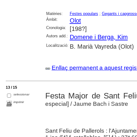
Matèries:
Festes populars
;
Gegants i capgross
Àmbit:
Olot
Cronologia:
[198?]
Autors add.:
Domene i Berga, Kim
Localització:
B. Marià Vayreda (Olot)
Enllaç permanent a aquest regis
13 / 15
Festa Major de Sant Feli
seleccionar
imprimir
especial]
/ Jaume Bach i Sastre
Sant Feliu de Pallerols : l'Ajuntam