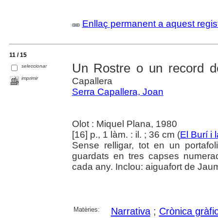
Enllaç permanent a aquest regis
11 / 15
Un Rostre o un record d
seleccionar
imprimir
Capallera
Serra Capallera, Joan
Olot : Miquel Plana, 1980
[16] p., 1 làm. : il. ; 36 cm (
El Burí i
Sense relligar, tot en un portafo
guardats en tres capses numerad
cada any. Inclou: aiguafort de Jau
Matèries:
Narrativa
;
Crònica gràfi