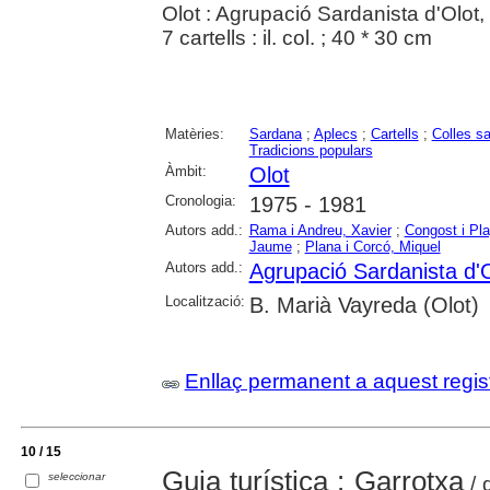
Olot : Agrupació Sardanista d'Olot
7 cartells : il. col. ; 40 * 30 cm
Matèries:
Sardana
;
Aplecs
;
Cartells
;
Colles s
Tradicions populars
Àmbit:
Olot
Cronologia:
1975 - 1981
Autors add.:
Rama i Andreu, Xavier
;
Congost i Pla
Jaume
;
Plana i Corcó, Miquel
Autors add.:
Agrupació Sardanista d'
Localització:
B. Marià Vayreda (Olot)
Enllaç permanent a aquest regis
10 / 15
Guia turística : Garrotxa
seleccionar
/ 