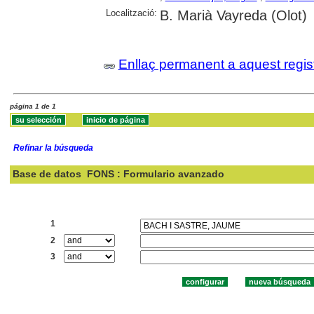
Localització:
B. Marià Vayreda (Olot)
Enllaç permanent a aquest regis
página 1 de 1
Refinar la búsqueda
Base de datos
FONS : Formulario avanzado
Buscar:
1
2
3