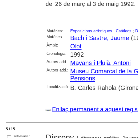
del 26 de març al 3 de maig 1992.
Matèries:
Exposicions artístiques
;
Catàlegs
;
D
Matèries:
Bach i Sastre, Jaume
(19
Àmbit:
Olot
Cronologia:
1992
Autors add.:
Mayans i Plujà, Antoni
Autors add.:
Museu Comarcal de la G
Pensions
Localització:
B. Carles Rahola (Girona
Enllaç permanent a aquest regis
5 / 15
Disseny
seleccionar