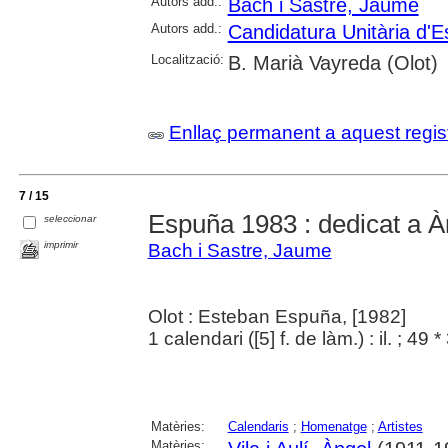
Autors add.:
Bach i Sastre, Jaume
Autors add.:
Candidatura Unitària d'E
Localització:
B. Marià Vayreda (Olot)
Enllaç permanent a aquest regis
7 / 15
Espuña 1983 : dedicat a À
seleccionar
imprimir
Bach i Sastre, Jaume
Olot : Esteban Espuña, [1982]
1 calendari ([5] f. de làm.) : il. ; 49 
Matèries:
Calendaris
;
Homenatge
;
Artistes
Matèries: