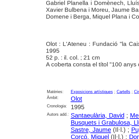
Gabriel Planella i Domènech, Lluís
Xavier Bulbena i Moreu, Jaume Bac
Domene i Berga, Miquel Plana i Co
Olot : L'Ateneu : Fundació "la Ca
1995
52 p. : il. col. ; 21 cm
A coberta consta el títol "100 anys
Matèries:
Exposicions artístiques
;
Cartells
;
Ci
Àmbit:
Olot
Cronologia:
1995
Autors add.:
Santaeulària, David
;
Me
Busquets i Grabulosa, Ll
Sastre, Jaume
(Il·l.) ;
Pu
Corcó, Miquel
(Il·l.) ;
Dom