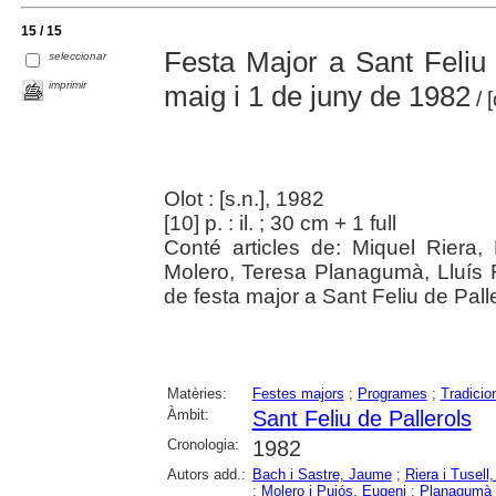
15 / 15
Festa Major a Sant Feliu 
seleccionar
imprimir
maig i 1 de juny de 1982
/ 
Olot : [s.n.], 1982
[10] p. : il. ; 30 cm + 1 full
Conté articles de: Miquel Riera, 
Molero, Teresa Planagumà, Lluís Ri
de festa major a Sant Feliu de Palle
Matèries:
Festes majors
;
Programes
;
Tradicio
Àmbit:
Sant Feliu de Pallerols
Cronologia:
1982
Autors add.:
Bach i Sastre, Jaume
;
Riera i Tusell
;
Molero i Pujós, Eugeni
;
Planagumà 