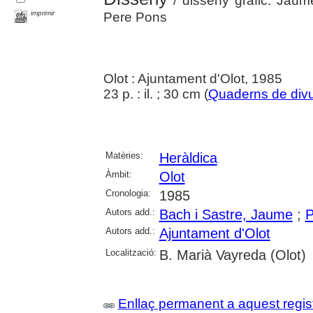
/ disseny gràfic: Jaum
imprimir
Pere Pons
Olot : Ajuntament d'Olot, 1985
23 p. : il. ; 30 cm (
Quaderns de divu
Matèries:
Heràldica
Àmbit:
Olot
Cronologia:
1985
Autors add.:
Bach i Sastre, Jaume
;
P
Autors add.:
Ajuntament d'Olot
Localització:
B. Marià Vayreda (Olot)
Enllaç permanent a aquest regis