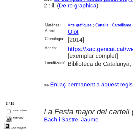
2 : il. (
De re graphica
)
Matèries:
Arts gràfiques
;
Cartells
;
Cartellisme
Àmbit:
Olot
Cronologia:
[2014]
Accés:
https://xac.gencat.cat/
[exemplar complet]
Localització:
Biblioteca de Catalunya;
Enllaç permanent a aquest regis
2 / 15
La Festa major del cartell 
seleccionar
imprimir
Bach i Sastre, Jaume
Text complet