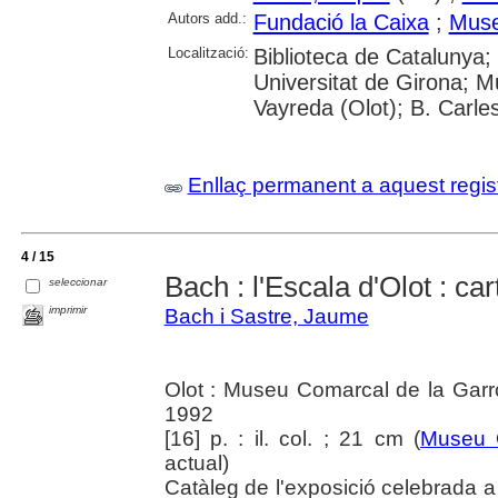
Autors add.:
Fundació la Caixa
;
Muse
Localització:
Biblioteca de Catalunya;
Universitat de Girona; 
Vayreda (Olot); B. Carle
Enllaç permanent a aquest regis
4 / 15
Bach : l'Escala d'Olot : car
seleccionar
imprimir
Bach i Sastre, Jaume
Olot : Museu Comarcal de la Garr
1992
[16] p. : il. col. ; 21 cm (
Museu 
actual)
Catàleg de l'exposició celebrada 