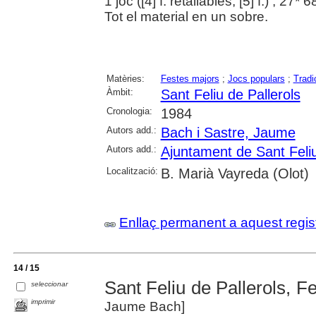
1 joc ([4] f. retallables, [5] f.) ; 27
Tot el material en un sobre.
Matèries:
Festes majors
;
Jocs populars
;
Tradi
Àmbit:
Sant Feliu de Pallerols
Cronologia:
1984
Autors add.:
Bach i Sastre, Jaume
Autors add.:
Ajuntament de Sant Feliu
Localització:
B. Marià Vayreda (Olot)
Enllaç permanent a aquest regis
14 / 15
Sant Feliu de Pallerols, F
seleccionar
imprimir
Jaume Bach]