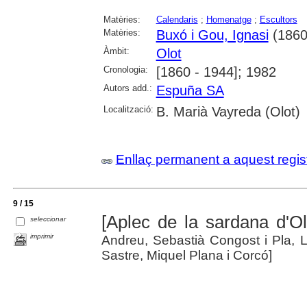
Matèries:
Calendaris
;
Homenatge
;
Escultors
Matèries:
Buxó i Gou, Ignasi
(1860
Àmbit:
Olot
Cronologia:
[1860 - 1944]; 1982
Autors add.:
Espuña SA
Localització:
B. Marià Vayreda (Olot)
Enllaç permanent a aquest regis
9 / 15
[Aplec de la sardana d'Ol
seleccionar
imprimir
Andreu, Sebastià Congost i Pla, 
Sastre, Miquel Plana i Corcó]