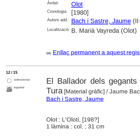
Àmbit:
Olot
Cronologia:
[1980]
Autors add.:
Bach i Sastre, Jaume
(Il·
Localització:
B. Marià Vayreda (Olot)
Enllaç permanent a aquest regis
12 / 15
El Ballador dels gegants 
seleccionar
imprimir
Tura
[Material gràfic]
/ Jaume Bac
Bach i Sastre, Jaume
Olot : L'Olotí, [198?]
1 làmina : col. ; 31 cm