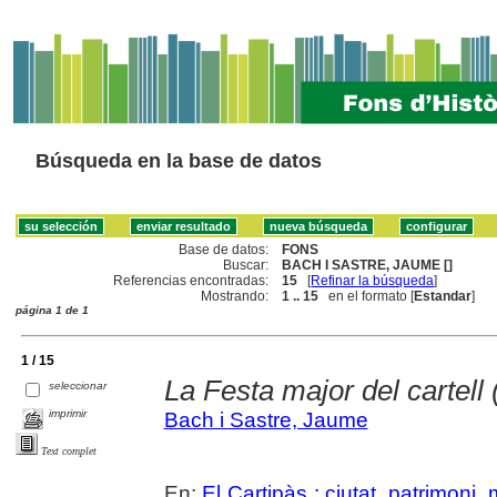
Búsqueda en la base de datos
Base de datos:
FONS
Buscar:
BACH I SASTRE, JAUME []
Referencias encontradas:
15
[
Refinar la búsqueda
]
Mostrando:
1 .. 15
en el formato [
Estandar
]
página 1 de 1
1 / 15
La Festa major del cartell 
seleccionar
imprimir
Bach i Sastre, Jaume
Text complet
En:
El Cartipàs : ciutat, patrimoni