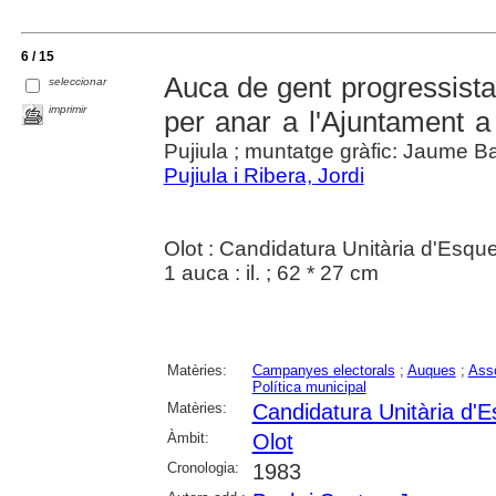
6 / 15
Auca de gent progressista
seleccionar
imprimir
per anar a l'Ajuntament a 
Pujiula ; muntatge gràfic: Jaume B
Pujiula i Ribera, Jordi
Olot : Candidatura Unitària d'Esque
1 auca : il. ; 62 * 27 cm
Matèries:
Campanyes electorals
;
Auques
;
Asso
Política municipal
Matèries:
Candidatura Unitària d'E
Àmbit:
Olot
Cronologia:
1983