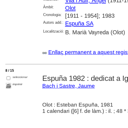
Vila i Aulí, Àngel
(1911-1
Àmbit:
Olot
Cronologia:
[1911 - 1954]; 1983
Autors add.:
Espuña SA
Localització:
B. Marià Vayreda (Olot)
Enllaç permanent a aquest regis
8 / 15
Espuña 1982 : dedicat a I
seleccionar
imprimir
Bach i Sastre, Jaume
Olot : Esteban Espuña, 1981
1 calendari ([6] f. de làm.) : il. ; 48 