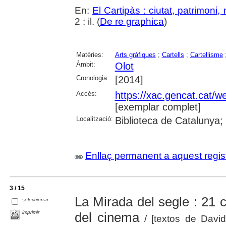
En:
El Cartipàs : ciutat, patrimoni
2 : il. (
De re graphica
)
Matèries:
Arts gràfiques
;
Cartells
;
Cartellisme
Àmbit:
Olot
Cronologia:
[2014]
Accés:
https://xac.gencat.cat/
[exemplar complet]
Localització:
Biblioteca de Catalunya;
Enllaç permanent a aquest regis
3 / 15
La Mirada del segle : 21 ca
seleccionar
imprimir
del cinema
/ [textos de David