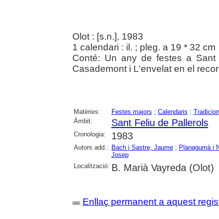
Olot : [s.n.], 1983
1 calendari : il. ; pleg. a 19 * 32 cm
Conté: Un any de festes a Sant
Casademont i L'envelat en el recor
Matèries:
Festes majors
;
Calendaris
;
Tradicio
Àmbit:
Sant Feliu de Pallerols
Cronologia:
1983
Autors add.:
Bach i Sastre, Jaume
;
Planagumà i 
Josep
Localització:
B. Marià Vayreda (Olot)
Enllaç permanent a aquest regis