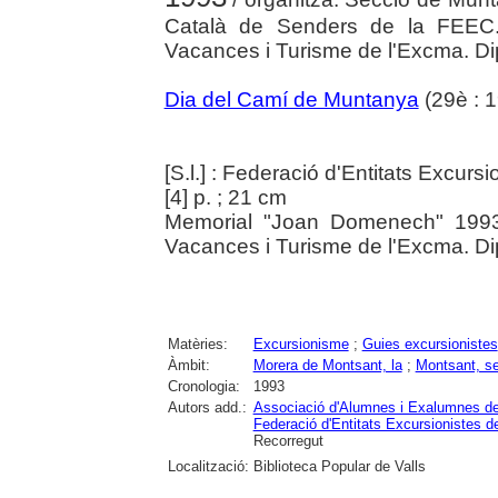
Català de Senders de la FEEC.
Vacances i Turisme de l'Excma. Di
Dia del Camí de Muntanya
(29è : 1
[S.l.] : Federació d'Entitats Excur
[4] p. ; 21 cm
Memorial "Joan Domenech" 1993
Vacances i Turisme de l'Excma. Di
Matèries:
Excursionisme
;
Guies excursionistes
Àmbit:
Morera de Montsant, la
;
Montsant, se
Cronologia:
1993
Autors add.:
Associació d'Alumnes i Exalumnes de 
Federació d'Entitats Excursionistes d
Recorregut
Localització:
Biblioteca Popular de Valls