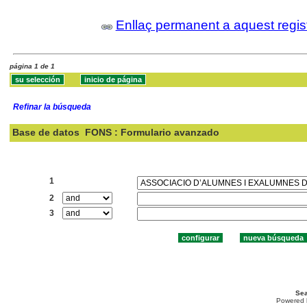
Enllaç permanent a aquest regis
página 1 de 1
Refinar la búsqueda
Base de datos
FONS : Formulario avanzado
Buscar:
1
2
3
Sea
Powered