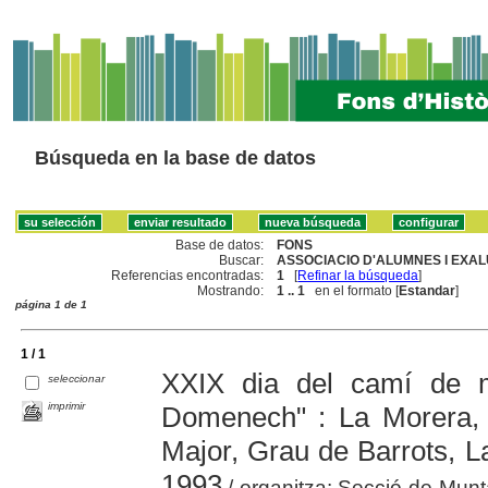
Búsqueda en la base de datos
Base de datos:
FONS
Buscar:
ASSOCIACIO D'ALUMNES I EXAL
Referencias encontradas:
1
[
Refinar la búsqueda
]
Mostrando:
1 .. 1
en el formato [
Estandar
]
página 1 de 1
1 / 1
XXIX dia del camí de 
seleccionar
imprimir
Domenech" : La Morera, 
Major, Grau de Barrots, 
1993
/ organitza: Secció de Munta