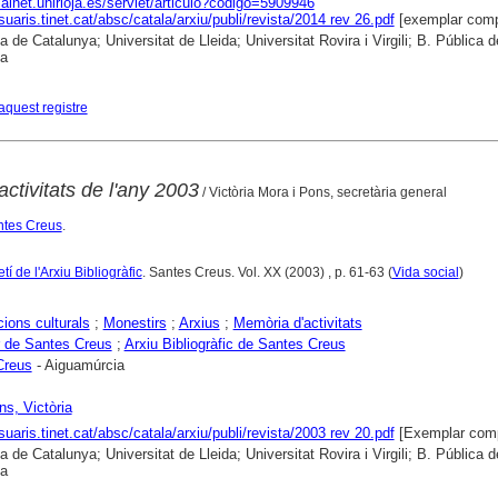
dialnet.unirioja.es/servlet/articulo?codigo=5909946
suaris.tinet.cat/absc/catala/arxiu/publi/revista/2014 rev 26.pdf
[exemplar comp
a de Catalunya; Universitat de Lleida; Universitat Rovira i Virgili; B. Pública d
na
aquest registre
ctivitats de l'any 2003
/ Victòria Mora i Pons, secretària general
antes Creus
.
tí de l'Arxiu Bibliogràfic
. Santes Creus. Vol. XX (2003) , p. 61-63 (
Vida social
)
ions culturals
;
Monestirs
;
Arxius
;
Memòria d'activitats
 de Santes Creus
;
Arxiu Bibliogràfic de Santes Creus
Creus
- Aiguamúrcia
s, Victòria
suaris.tinet.cat/absc/catala/arxiu/publi/revista/2003 rev 20.pdf
[Exemplar comp
a de Catalunya; Universitat de Lleida; Universitat Rovira i Virgili; B. Pública d
na