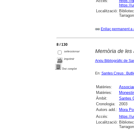
Accés:
https://
https://u
Localització:
Bibliotec
Tarrago
Enllaç permanent a 
8 / 130
Memòria de les a
seleccionar
imprimir
Arxiu Bibliogràfic de S
Text complet
En:
Santes Creus : Butlle
Matèries:
Associac
Matèries:
Monestir
Àmbit:
Santes 
Cronologia:
2003
Autors add.:
Mora Pon
Accés:
https://u
Localització:
Bibliotec
Tarrago