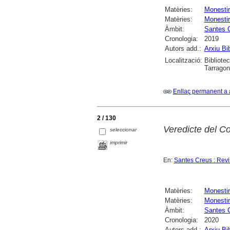
Matèries:
Monesti
Matèries:
Monestir
Àmbit:
Santes 
Cronologia:
2019
Autors add.:
Arxiu Bi
Localització:
Bibliotec
Tarrago
Enllaç permanent a 
2 / 130
Veredicte del Co
seleccionar
imprimir
En:
Santes Creus : Revis
Matèries:
Monesti
Matèries:
Monestir
Àmbit:
Santes 
Cronologia:
2020
Autors add.:
Arxiu Bi