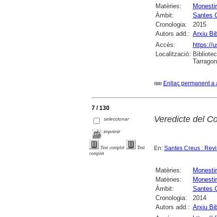
Matèries:
Monestir
Àmbit:
Santes 
Cronologia:
2015
Autors add.:
Arxiu Bi
Accés:
https://u
Localització:
Bibliotec
Tarrago
Enllaç permanent a 
7 / 130
Veredicte del Co
seleccionar
imprimir
En:
Santes Creus : Revis
Text complet
Text
complet
Matèries:
Monesti
Matèries:
Monestir
Àmbit:
Santes 
Cronologia:
2014
Autors add.:
Arxiu Bi