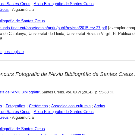
 de Santes Creus
;
Arxiu Bibliogràfic de Santes Creus
Creus
- Aiguamúrcia
bliogràfic de Santes Creus
suaris.tinet.cat/absc/catala/arxiu/publi/revista/2015 rev 27.pdf
[exemplar comp
a de Catalunya; Universitat de Lleida; Universitat Rovira i Virgili; B. Pública d
na
aquest registre
ncurs Fotogràfic de l'Arxiu Bibliogràfic de Santes Creus
ta de l'Arxiu Bibliogràfic
. Santes Creus. Vol. XXVI (2014) , p. 55-63 : il.
rs
;
Fotografies
;
Certàmens
;
Associacions culturals
;
Arxius
 de Santes Creus
;
Arxiu Bibliogràfic de Santes Creus
Creus
- Aiguamúrcia
bliogràfic de Santes Creus