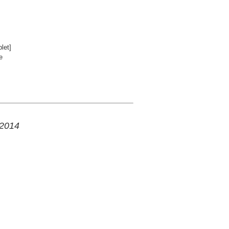
let]
e
 2014