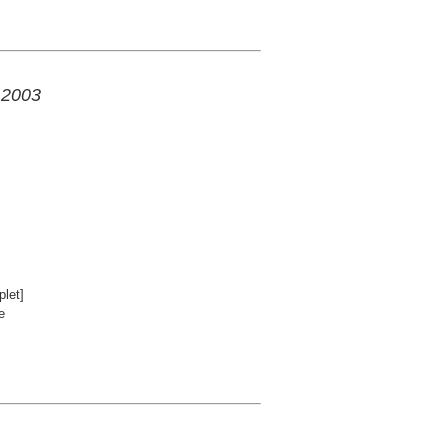
a 2003
let]
e