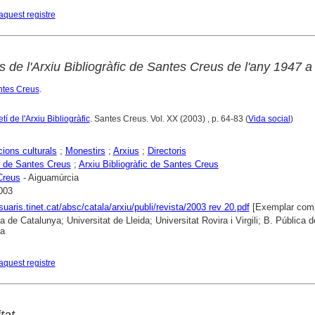
aquest registre
s de l'Arxiu Bibliogràfic de Santes Creus de l'any 1947 
antes Creus
.
tí de l'Arxiu Bibliogràfic
. Santes Creus. Vol. XX (2003) , p. 64-83 (
Vida social
)
ions culturals
;
Monestirs
;
Arxius
;
Directoris
 de Santes Creus
;
Arxiu Bibliogràfic de Santes Creus
Creus
- Aiguamúrcia
003
suaris.tinet.cat/absc/catala/arxiu/publi/revista/2003 rev 20.pdf
[Exemplar comp
a de Catalunya; Universitat de Lleida; Universitat Rovira i Virgili; B. Pública d
na
aquest registre