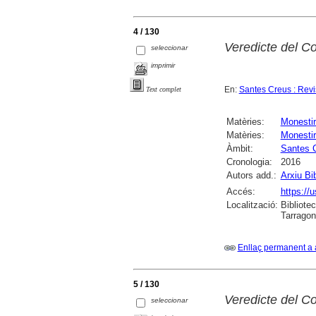
4 / 130
Veredicte del Co
seleccionar
imprimir
En:
Santes Creus : Revis
Text complet
Matèries:
Monesti
Matèries:
Monestir
Àmbit:
Santes 
Cronologia:
2016
Autors add.:
Arxiu Bi
Accés:
https://u
Localització:
Bibliotec
Tarrago
Enllaç permanent a 
5 / 130
Veredicte del Co
seleccionar