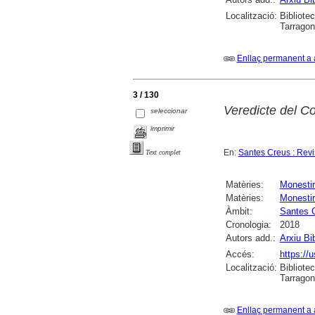
Localització:
Bibliotec
Tarrago
Enllaç permanent a 
3 / 130
Veredicte del Co
seleccionar
imprimir
En:
Santes Creus : Revis
Text complet
Matèries:
Monesti
Matèries:
Monestir
Àmbit:
Santes 
Cronologia:
2018
Autors add.:
Arxiu Bi
Accés:
https://u
Localització:
Bibliotec
Tarrago
Enllaç permanent a 