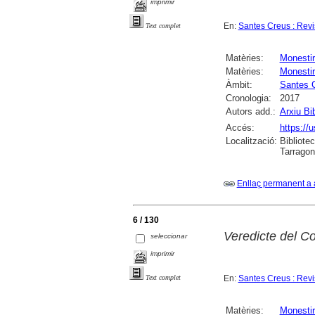
imprimir
En:
Santes Creus : Revis
Text complet
Matèries:
Monesti
Matèries:
Monestir
Àmbit:
Santes 
Cronologia:
2017
Autors add.:
Arxiu Bi
Accés:
https://u
Localització:
Bibliotec
Tarrago
Enllaç permanent a 
6 / 130
Veredicte del Co
seleccionar
imprimir
En:
Santes Creus : Revis
Text complet
Matèries:
Monesti