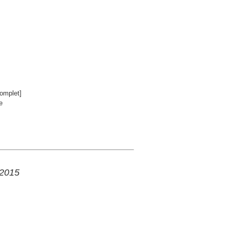
omplet]
e
 2015