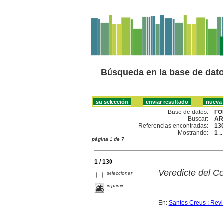
Búsqueda en la base de dat
Base de datos:
FO
Buscar:
AR
Referencias encontradas:
13
Mostrando:
1 .
página 1 de 7
1 / 130
Veredicte del Co
seleccionar
imprimir
En:
Santes Creus : Revis