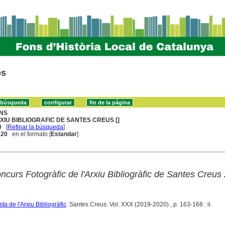
os
NS
XIU BIBLIOGRAFIC DE SANTES CREUS []
0
[
Refinar la búsqueda
]
. 20
en el formato [
Estandar
]
ncurs Fotogràfic de l'Arxiu Bibliogràfic de Santes Creus
ta de l'Arxiu Bibliogràfic
. Santes Creus. Vol. XXX (2019-2020) , p. 163-168 : il.