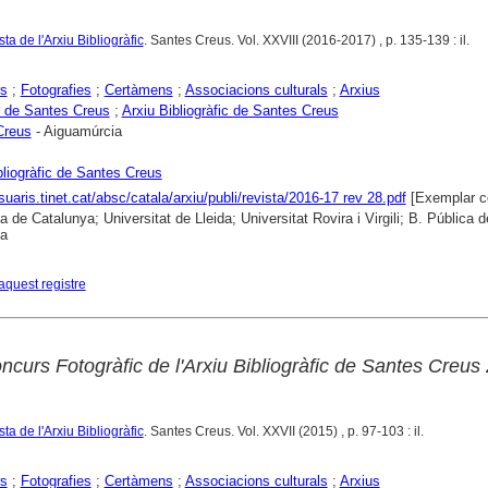
ta de l'Arxiu Bibliogràfic
. Santes Creus. Vol. XXVIII (2016-2017) , p. 135-139 : il.
rs
;
Fotografies
;
Certàmens
;
Associacions culturals
;
Arxius
 de Santes Creus
;
Arxiu Bibliogràfic de Santes Creus
Creus
- Aiguamúrcia
bliogràfic de Santes Creus
suaris.tinet.cat/absc/catala/arxiu/publi/revista/2016-17 rev 28.pdf
[Exemplar c
a de Catalunya; Universitat de Lleida; Universitat Rovira i Virgili; B. Pública d
na
aquest registre
ncurs Fotogràfic de l'Arxiu Bibliogràfic de Santes Creus
ta de l'Arxiu Bibliogràfic
. Santes Creus. Vol. XXVII (2015) , p. 97-103 : il.
rs
;
Fotografies
;
Certàmens
;
Associacions culturals
;
Arxius