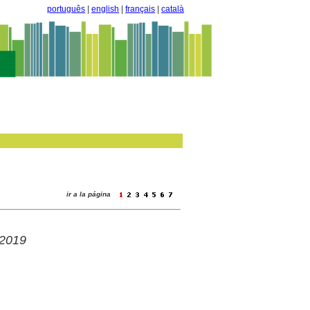
português
|
english
|
français
|
català
ir a la página
 2019