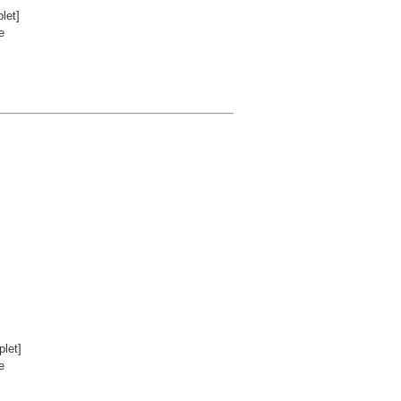
let]
e
let]
e