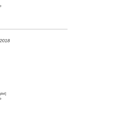
e
 2018
let]
e