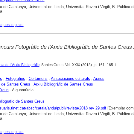
a de Catalunya; Universitat de Lleida; Universitat Rovira i Virgili; B. Pública d
na
aquest registre
ncurs Fotogràfic de l'Arxiu Bibliogràfic de Santes Creus
ta de l'Arxiu Bibliogràfic
. Santes Creus. Vol. XXIX (2018) , p. 161- 165: il.
rs
;
Fotografies
;
Certàmens
;
Associacions culturals
;
Arxius
 de Santes Creus
;
Arxiu Bibliogràfic de Santes Creus
Creus
- Aiguamúrcia
bliogràfic de Santes Creus
suaris.tinet.cat/absc/catala/arxiu/publi/revista/2018 rev 29.pdf
[Exemplar comp
a de Catalunya; Universitat de Lleida; Universitat Rovira i Virgili; B. Pública d
na
aquest registre