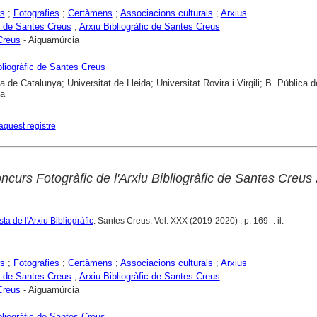
rs
;
Fotografies
;
Certàmens
;
Associacions culturals
;
Arxius
 de Santes Creus
;
Arxiu Bibliogràfic de Santes Creus
Creus
- Aiguamúrcia
bliogràfic de Santes Creus
a de Catalunya; Universitat de Lleida; Universitat Rovira i Virgili; B. Pública d
na
aquest registre
ncurs Fotogràfic de l'Arxiu Bibliogràfic de Santes Creus
ta de l'Arxiu Bibliogràfic
. Santes Creus. Vol. XXX (2019-2020) , p. 169- : il.
rs
;
Fotografies
;
Certàmens
;
Associacions culturals
;
Arxius
 de Santes Creus
;
Arxiu Bibliogràfic de Santes Creus
Creus
- Aiguamúrcia
bliogràfic de Santes Creus