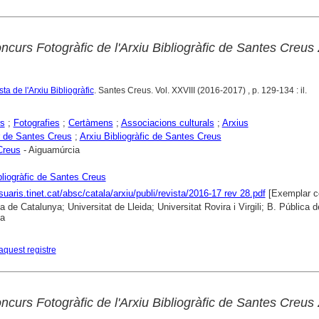
ncurs Fotogràfic de l'Arxiu Bibliogràfic de Santes Creus
ta de l'Arxiu Bibliogràfic
. Santes Creus. Vol. XXVIII (2016-2017) , p. 129-134 : il.
rs
;
Fotografies
;
Certàmens
;
Associacions culturals
;
Arxius
 de Santes Creus
;
Arxiu Bibliogràfic de Santes Creus
Creus
- Aiguamúrcia
bliogràfic de Santes Creus
suaris.tinet.cat/absc/catala/arxiu/publi/revista/2016-17 rev 28.pdf
[Exemplar c
a de Catalunya; Universitat de Lleida; Universitat Rovira i Virgili; B. Pública d
na
aquest registre
ncurs Fotogràfic de l'Arxiu Bibliogràfic de Santes Creus