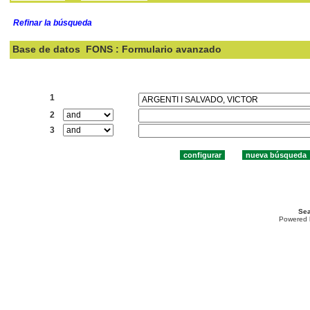
Refinar la búsqueda
Base de datos
FONS : Formulario avanzado
Buscar:
1
2
3
Sea
Powered