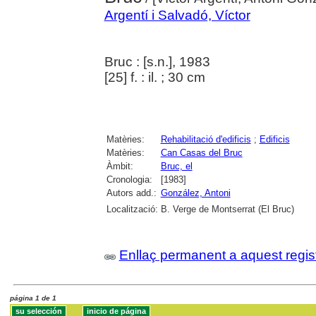
Argentí i Salvadó, Víctor
Bruc : [s.n.], 1983
[25] f. : il. ; 30 cm
Matèries:
Rehabilitació d'edificis
;
Edificis
Matèries:
Can Casas del Bruc
Àmbit:
Bruc, el
Cronologia:
[1983]
Autors add.:
González, Antoni
Localització:
B. Verge de Montserrat (El Bruc)
Enllaç permanent a aquest regis
página 1 de 1