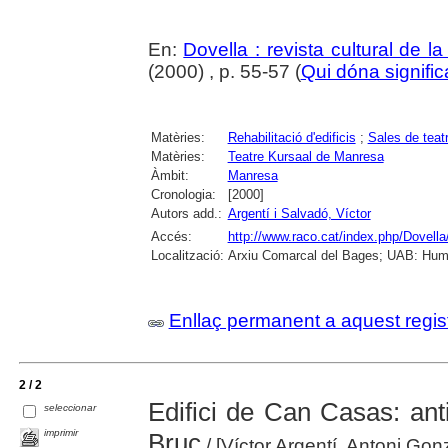
En:
Dovella : revista cultural de l
(2000) , p. 55-57 (
Qui dóna significa
Matèries:
Rehabilitació d'edificis
;
Sales de teat
Matèries:
Teatre Kursaal de Manresa
Àmbit:
Manresa
Cronologia:
[2000]
Autors add.:
Argentí i Salvadó, Víctor
Accés:
http://www.raco.cat/index.php/Dovella
Localització:
Arxiu Comarcal del Bages; UAB: Hum
Enllaç permanent a aquest regis
2 / 2
Edifici de Can Casas: ant
seleccionar
imprimir
Bruc
/ [Víctor Argentí, Antoni Gon