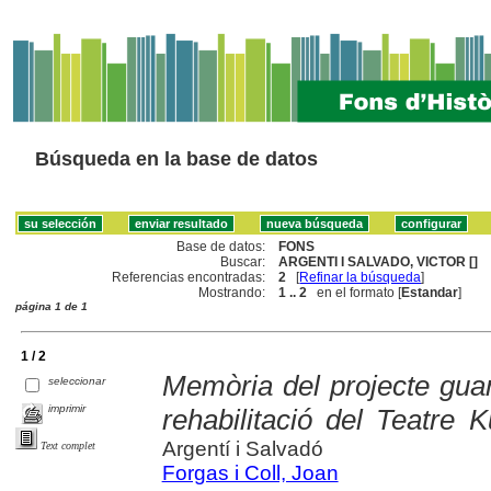
Búsqueda en la base de datos
Base de datos:
FONS
Buscar:
ARGENTI I SALVADO, VICTOR []
Referencias encontradas:
2
[
Refinar la búsqueda
]
Mostrando:
1 .. 2
en el formato [
Estandar
]
página 1 de 1
1 / 2
Memòria del projecte gua
seleccionar
imprimir
rehabilitació del Teatre K
Argentí i Salvadó
Text complet
Forgas i Coll, Joan