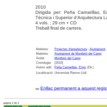
2010
Dirigida per: Peña Camarillas, E
Tècnica i Superior d'Arquitectura L
4 vols. ; 29 cm + CD
Treball final de carrera.
Matèries:
Projectes d'arquitectura
;
Ajuntament
Matèries:
Ajuntament de Montbrió del Camp
Àmbit:
Montbrió del Camp
Cronologia:
[2010]
Autors add.:
Peña Camarillas, Enric
(Dir.)
Localització:
Universitat Ramon Llull
Enllaç permanent a aquest regis
página 1 de 1