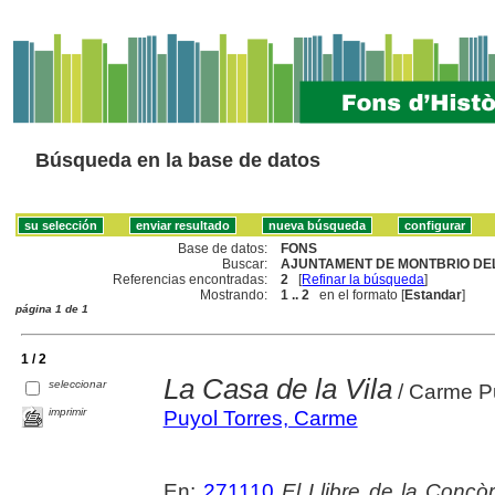
Búsqueda en la base de datos
Base de datos:
FONS
Buscar:
AJUNTAMENT DE MONTBRIO DEL
Referencias encontradas:
2
[
Refinar la búsqueda
]
Mostrando:
1 .. 2
en el formato [
Estandar
]
página 1 de 1
1 / 2
La Casa de la Vila
seleccionar
/ Carme Pu
imprimir
Puyol Torres, Carme
En:
271110
El Llibre de la Concòr