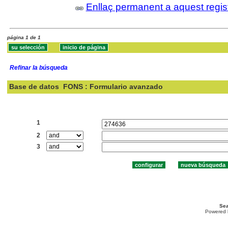
Enllaç permanent a aquest regis
página 1 de 1
Refinar la búsqueda
Base de datos
FONS : Formulario avanzado
Buscar:
1
2
3
Sea
Powered