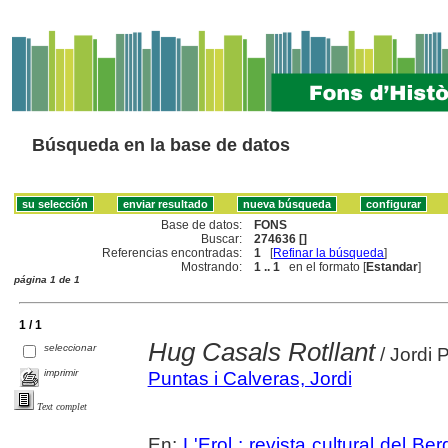
Búsqueda en la base de datos
Base de datos:
FONS
Buscar:
274636 []
Referencias encontradas:
1
[
Refinar la búsqueda
]
Mostrando:
1 .. 1
en el formato [
Estandar
]
página 1 de 1
1 / 1
Hug Casals Rotllant
seleccionar
/ Jordi 
imprimir
Puntas i Calveras, Jordi
Text complet
En:
L'Erol : revista cultural del Be