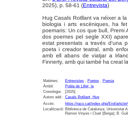
2025), p. 58-61 (
Entrevista
)
Hug Casals Rotllant va néixer a la 
biologia i arts escèniques, ha fet
poemaris: Un cos que bull, Premi
dos poemes pel segle XXI) apare
estat presentats a través d'una 
poeta i creador teatral, amb enfo
amb ell abans de viatjar a Irla
Finnerty, amb qui també ha creat l
Matèries:
Entrevistes
;
Poetes
;
Poesia
Àmbit:
Pobla de Lillet, la
Cronologia:
[2025]
Autors add.:
Casals Rotllant, Hug
Accés:
https://raco.cat/index.php/Erol/artic
Localització:
Biblioteca de Catalunya; Universitat
Ramon Vinyes i Cluet (Berga); B. Guil