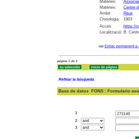
Matèries:
Associac
Matèries:
Centre d
Àmbit:
Reus
Cronologia:
1903
Accés:
https://
Localització:
B. Centr
Enllaç permanent a 
página 1 de 1
Refinar la búsqueda
Base de datos
FONS : Formulario av
Buscar:
1
2
3