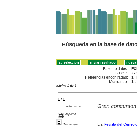
Búsqueda en la base de dat
Base de datos:
FO
Buscar:
273
Referencias encontradas:
1
Mostrando:
1 ..
página 1 de 1
1 / 1
Gran concurson 
seleccionar
imprimir
En:
Revista del Centro 
Text complet