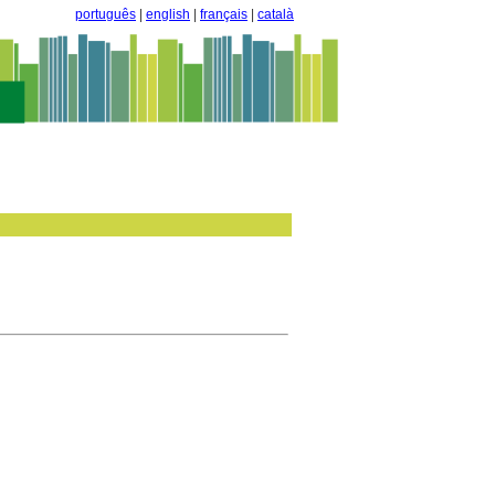
português
|
english
|
français
|
català