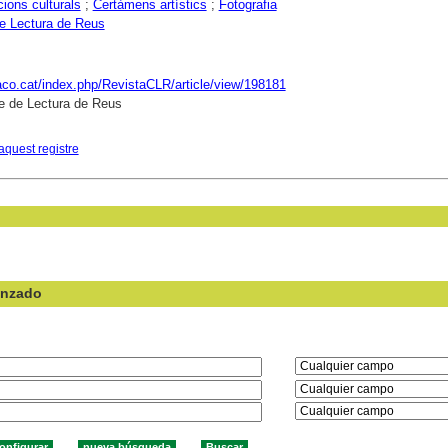
ions culturals
;
Certàmens artístics
;
Fotografia
e Lectura de Reus
raco.cat/index.php/RevistaCLR/article/view/198181
e de Lectura de Reus
aquest registre
anzado
en el campo: