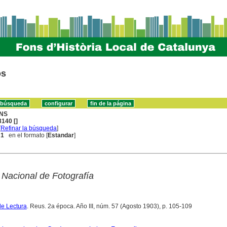
os
NS
140 []
[
Refinar la búsqueda
]
 1
en el formato [
Estandar
]
Nacional de Fotografía
de Lectura
. Reus. 2a época. Año III, núm. 57 (Agosto 1903), p. 105-109