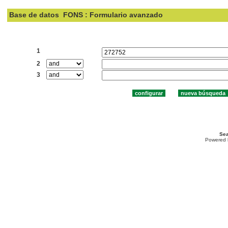
Base de datos
FONS : Formulario avanzado
Buscar:
1
2
3
Sea
Powered