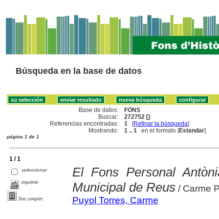
Búsqueda en la base de datos
Base de datos:
FONS
Buscar:
272752 []
Referencias encontradas:
1
[
Refinar la búsqueda
]
Mostrando:
1 .. 1
en el formato [
Estandar
]
página 1 de 1
1 / 1
El Fons Personal Antònia
seleccionar
imprimir
Municipal de Reus
/ Carme P
Puyol Torres, Carme
Text complet