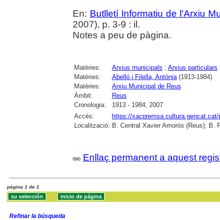
En:
Butlletí Informatiu de l'Arxiu 
2007), p. 3-9 : il.
Notes a peu de pàgina.
Matèries:
Arxius municipals
;
Arxius particulars
Matèries:
Abelló i Filella, Antònia
(1913-1984)
Matèries:
Arxiu Municipal de Reus
Àmbit:
Reus
Cronologia:
1913 - 1984; 2007
Accés:
https://xacpremsa.cultura.gencat.ca
Localització:
B. Central Xavier Amorós (Reus); B. 
Enllaç permanent a aquest regis
página 1 de 1
Refinar la búsqueda