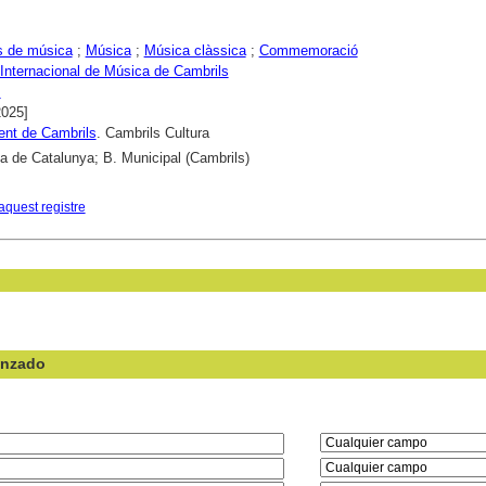
s de música
;
Música
;
Música clàssica
;
Commemoració
 Internacional de Música de Cambrils
s
2025]
ent de Cambrils
. Cambrils Cultura
ca de Catalunya; B. Municipal (Cambrils)
aquest registre
anzado
en el campo: