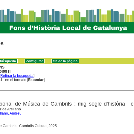
os
NS
498 []
[
Refinar la búsqueda
]
 1
en el formato [
Estandar
]
cional de Música de Cambrils : mig segle d'història i c
 de Arellano
llano, Andreu
e Cambrils, Cambrils Cultura, 2025