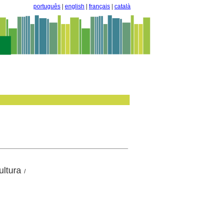
português
|
english
|
français
|
català
ultura
/