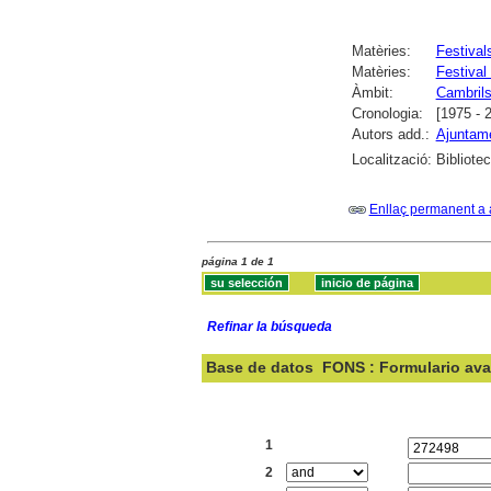
Matèries:
Festival
Matèries:
Festival
Àmbit:
Cambril
Cronologia:
[1975 - 
Autors add.:
Ajuntam
Localització:
Bibliote
Enllaç permanent a 
página 1 de 1
Refinar la búsqueda
Base de datos
FONS : Formulario av
Buscar:
1
2