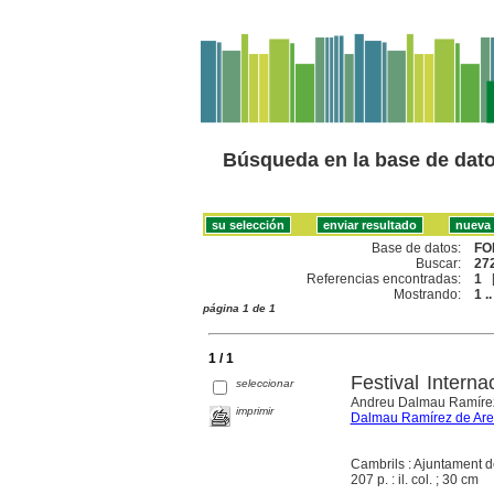
Búsqueda en la base de dat
Base de datos:
FO
Buscar:
272
Referencias encontradas:
1
Mostrando:
1 ..
página 1 de 1
1 / 1
Festival Interna
seleccionar
Andreu Dalmau Ramírez
imprimir
Dalmau Ramírez de Are
Cambrils : Ajuntament d
207 p. : il. col. ; 30 cm