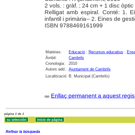
2 vols. : gràf. ; 24 cm + 1 disc òpt
Relligat amb espiral. Conté: 1. 
infantil i primària-- 2. Eines de ge
ISBN 9788469161999
Matèries:
Educació
;
Recursos educatius
;
Ense
Àmbit:
Cambrils
Cronologia:
2010
Autors add.:
Ajuntament de Cambrils
Localització:
B. Municipal (Cambrils)
Enllaç permanent a aquest regis
página 1 de 1
Refinar la búsqueda