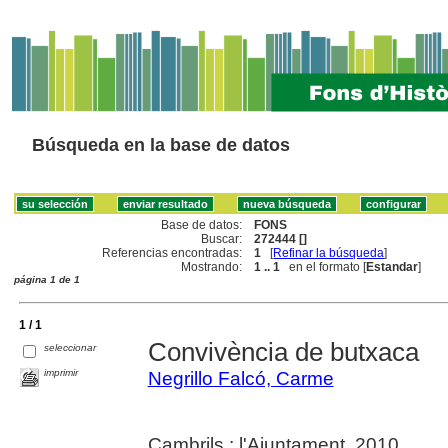
Búsqueda en la base de datos
Base de datos:
FONS
Buscar:
272444 []
Referencias encontradas:
1
[
Refinar la búsqueda
]
Mostrando:
1 .. 1
en el formato [
Estandar
]
página 1 de 1
1 / 1
Convivència de butxaca
seleccionar
imprimir
Negrillo Falcó, Carme
Cambrils : l'Ajuntament, 2010