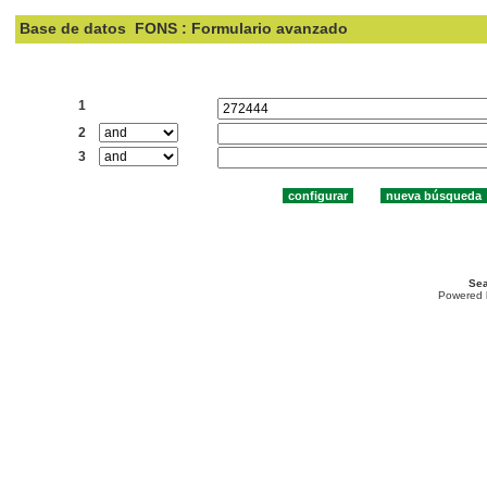
Base de datos
FONS : Formulario avanzado
Buscar:
1
2
3
Sea
Powered