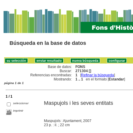
Búsqueda en la base de datos
Base de datos:
FONS
Buscar:
271304 []
Referencias encontradas:
1
[
Refinar la búsqueda
]
Mostrando:
1 .. 1
en el formato [
Estandar
]
página 1 de 1
1 / 1
Maspujols i les seves entitats
seleccionar
imprimir
Maspujols : Ajuntament, 2007
23 p. : il. ; 22 cm