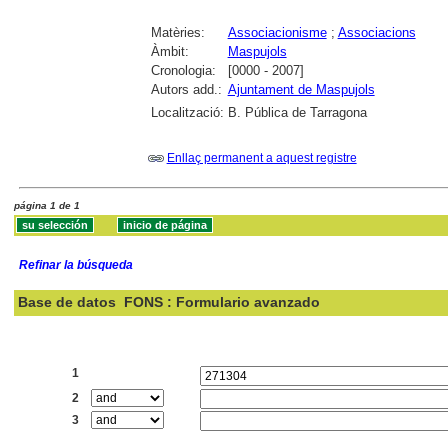
Matèries:
Associacionisme
;
Associacions
Àmbit:
Maspujols
Cronologia:
[0000 - 2007]
Autors add.:
Ajuntament de Maspujols
Localització:
B. Pública de Tarragona
Enllaç permanent a aquest registre
página 1 de 1
Refinar la búsqueda
Base de datos
FONS : Formulario avanzado
Buscar:
1
2
3