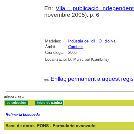
En:
Vila : publicació independe
novembre 2005), p. 6
Matèries:
Indústria de l'oli
;
Oli d'oliva
Àmbit:
Cambrils
Cronologia:
2005
Localització:
B. Municipal (Cambrils)
Enllaç permanent a aquest regis
página 1 de 1
Refinar la búsqueda
Base de datos
FONS : Formulario avanzado