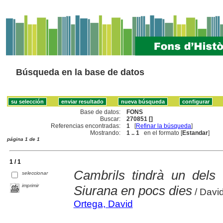
Búsqueda en la base de datos
Base de datos:
FONS
Buscar:
270851 []
Referencias encontradas:
1
[
Refinar la búsqueda
]
Mostrando:
1 .. 1
en el formato [
Estandar
]
página 1 de 1
1 / 1
Cambrils tindrà un dels
seleccionar
imprimir
Siurana en pocs dies
/ Davi
Ortega, David