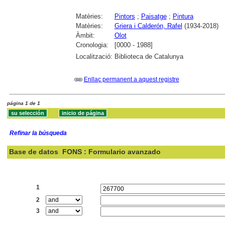
Matèries:
Pintors
;
Paisatge
;
Pintura
Matèries:
Griera i Calderón, Rafel
(1934-2018)
Àmbit:
Olot
Cronologia:
[0000 - 1988]
Localització:
Biblioteca de Catalunya
Enllaç permanent a aquest registre
página 1 de 1
Refinar la búsqueda
Base de datos
FONS : Formulario avanzado
Buscar:
1
2
3