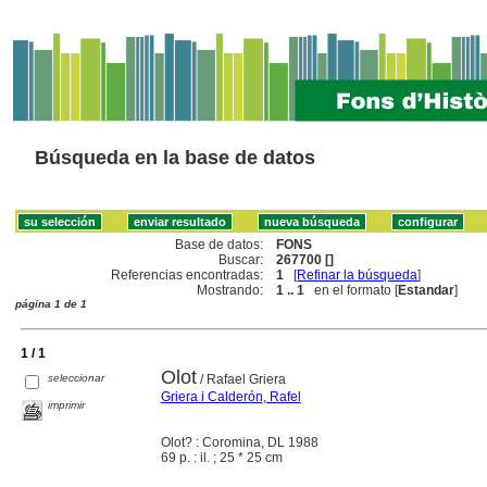
Búsqueda en la base de datos
Base de datos:
FONS
Buscar:
267700 []
Referencias encontradas:
1
[
Refinar la búsqueda
]
Mostrando:
1 .. 1
en el formato [
Estandar
]
página 1 de 1
1 / 1
Olot
seleccionar
/ Rafael Griera
Griera i Calderón, Rafel
imprimir
Olot? : Coromina, DL 1988
69 p. : il. ; 25 * 25 cm