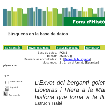
Búsqueda en la base de datos
Base de datos:
FONS
Buscar:
259872 []
Referencias encontradas:
1
[
Refinar la búsqueda
]
Mostrando:
1 .. 1
en el formato [
Estandar
]
página 1 de 1
1 / 1
L'Exvot del bergantí gole
seleccionar
imprimir
Lloveras i Riera a la M
història que torna a la 
Text complet
Estruch Traité