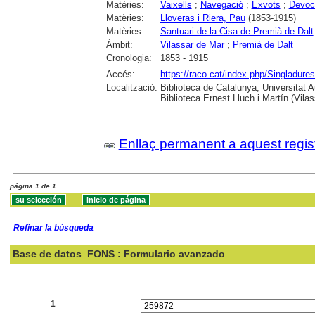
Matèries:
Vaixells
;
Navegació
;
Exvots
;
Devoc
Matèries:
Lloveras i Riera, Pau
(1853-1915)
Matèries:
Santuari de la Cisa de Premià de Dalt
Àmbit:
Vilassar de Mar
;
Premià de Dalt
Cronologia:
1853 - 1915
Accés:
https://raco.cat/index.php/Singladures
Localització:
Biblioteca de Catalunya; Universitat
Biblioteca Ernest Lluch i Martín (Vil
Enllaç permanent a aquest regis
página 1 de 1
Refinar la búsqueda
Base de datos
FONS : Formulario avanzado
Buscar:
1