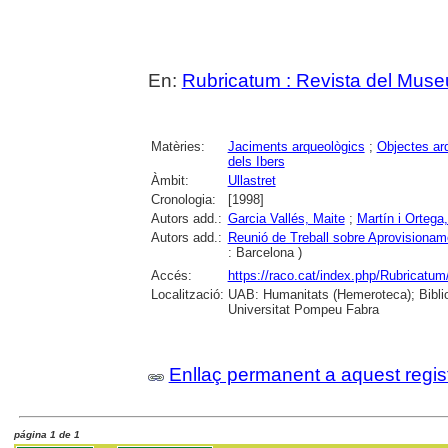
En:
Rubricatum : Revista del Mus
Matèries:
Jaciments arqueològics
;
Objectes ar
dels Ibers
Àmbit:
Ullastret
Cronologia:
[1998]
Autors add.:
Garcia Vallés, Maite
;
Martín i Ortega
Autors add.:
Reunió de Treball sobre Aprovisioname
: Barcelona )
Accés:
https://raco.cat/index.php/Rubricatum
Localització:
UAB: Humanitats (Hemeroteca); Biblio
Universitat Pompeu Fabra
Enllaç permanent a aquest regis
página 1 de 1