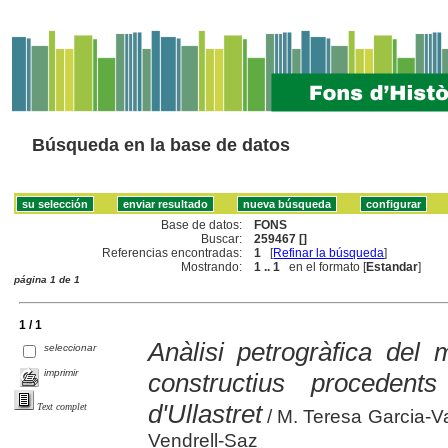
Búsqueda en la base de datos
Base de datos:
FONS
Buscar:
259467 []
Referencias encontradas:
1
[
Refinar la búsqueda
]
Mostrando:
1 .. 1
en el formato [
Estandar
]
página 1 de 1
1 / 1
Anàlisi petrogràfica del m
seleccionar
imprimir
constructius procedent
d'Ullastret
Text complet
/ M. Teresa Garcia-Va
Vendrell-Saz