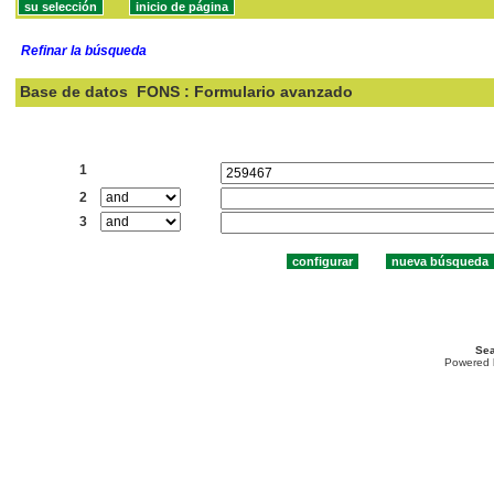
Refinar la búsqueda
Base de datos
FONS : Formulario avanzado
Buscar:
1
2
3
Sea
Powered