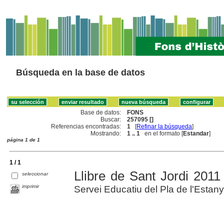
Búsqueda en la base de datos
Base de datos:
FONS
Buscar:
257095 []
Referencias encontradas:
1
[
Refinar la búsqueda
]
Mostrando:
1 .. 1
en el formato [
Estandar
]
página 1 de 1
1 / 1
Llibre de Sant Jordi 2011
seleccionar
imprimir
Servei Educatiu del Pla de l'Estany