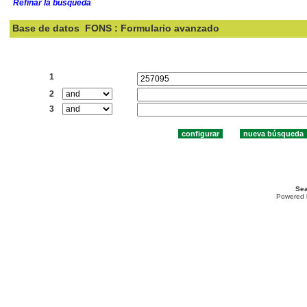
Refinar la búsqueda
Base de datos
FONS : Formulario avanzado
Buscar:
1
2
3
Sea
Powered