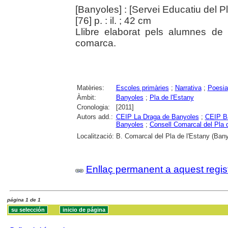
[Banyoles] : [Servei Educatiu del P
[76] p. : il. ; 42 cm
Llibre elaborat pels alumnes de 
comarca.
Matèries:
Escoles primàries
;
Narrativa
;
Poesia
Àmbit:
Banyoles
;
Pla de l'Estany
Cronologia:
[2011]
Autors add.:
CEIP La Draga de Banyoles
;
CEIP Ba
Banyoles
;
Consell Comarcal del Pla d
Localització:
B. Comarcal del Pla de l'Estany (Bany
Enllaç permanent a aquest regis
página 1 de 1