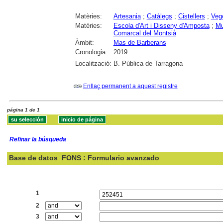
Matèries:
Artesania
;
Catàlegs
;
Cistellers
;
Veg
Matèries:
Escola d'Art i Disseny d'Amposta
;
Mu
Comarcal del Montsià
Àmbit:
Mas de Barberans
Cronologia:
2019
Localització:
B. Pública de Tarragona
Enllaç permanent a aquest registre
página 1 de 1
Refinar la búsqueda
Base de datos
FONS : Formulario avanzado
Buscar:
1
2
3