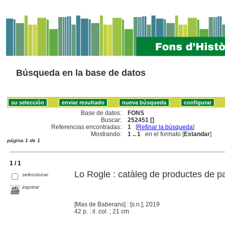
Búsqueda en la base de datos
Base de datos:
FONS
Buscar:
252451 []
Referencias encontradas:
1
[
Refinar la búsqueda
]
Mostrando:
1 .. 1
en el formato [
Estandar
]
página 1 de 1
1 / 1
Lo Rogle : catàleg de productes de 
seleccionar
imprimir
[Mas de Baberans] : [s.n.], 2019
42 p. : il. col. ; 21 cm