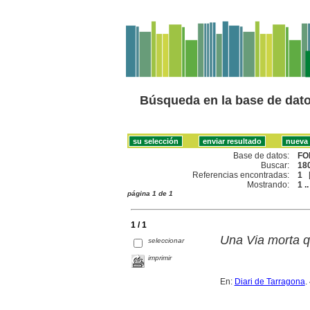
Búsqueda en la base de dat
Base de datos:
FO
Buscar:
180
Referencias encontradas:
1
Mostrando:
1 ..
página 1 de 1
1 / 1
Una Via morta q
seleccionar
imprimir
En:
Diari de Tarragona
.