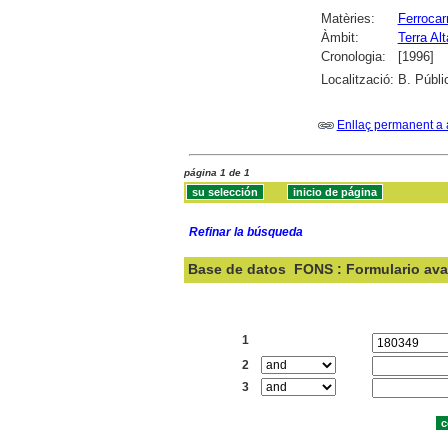
Matèries:
Ferrocarr
Àmbit:
Terra Alt
Cronologia:
[1996]
Localització:
B. Públi
Enllaç permanent a 
página 1 de 1
Refinar la búsqueda
Base de datos
FONS : Formulario av
Buscar:
1
2
3