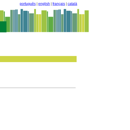
português
|
english
|
français
|
català