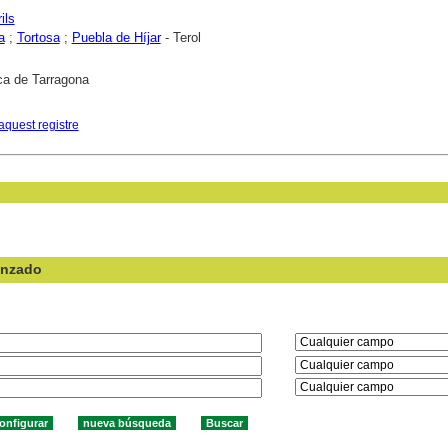
ils
a
;
Tortosa
;
Puebla de Híjar
- Terol
ca de Tarragona
aquest registre
anzado
en el campo: