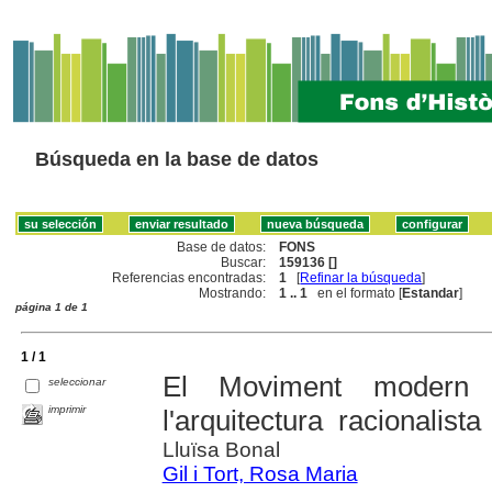
Búsqueda en la base de datos
Base de datos:
FONS
Buscar:
159136 []
Referencias encontradas:
1
[
Refinar la búsqueda
]
Mostrando:
1 .. 1
en el formato [
Estandar
]
página 1 de 1
1 / 1
El Moviment modern 
seleccionar
imprimir
l'arquitectura racionalista
Lluïsa Bonal
Gil i Tort, Rosa Maria