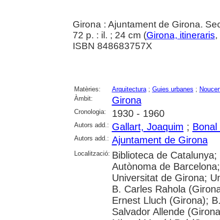
Girona : Ajuntament de Girona. Se
72 p. : il. ; 24 cm (
Girona, itineraris
,
ISBN 848683757X
Matèries:
Arquitectura
;
Guies urbanes
;
Noucen
Àmbit:
Girona
Cronologia:
1930 - 1960
Autors add.:
Gallart, Joaquim
;
Bonal 
Autors add.:
Ajuntament de Girona
Localització:
Biblioteca de Catalunya;
Autònoma de Barcelona; 
Universitat de Girona; Un
B. Carles Rahola (Girona
Ernest Lluch (Girona); B
Salvador Allende (Girona)