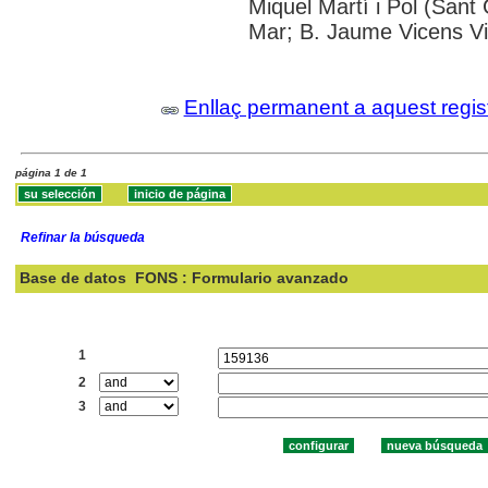
Miquel Martí i Pol (Sant 
Mar; B. Jaume Vicens V
Enllaç permanent a aquest regis
página 1 de 1
Refinar la búsqueda
Base de datos
FONS : Formulario avanzado
Buscar:
1
2
3